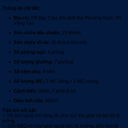
Thông tin chi tiết:
Địa chỉ:
D9 Mạc Cửu, khu biệt thự Phương Nam, TP.
Vũng Tàu
Sức chứa tiêu chuẩn:
15 khách
Sức chứa tối đa:
20 khách lớn nhỏ
Số phòng ngủ:
4 phòng
Số lượng giường:
7 giường
Số nệm phụ:
4 nệm
Số lượng WC:
3 WC riêng + 1 WC chung
Cách biển:
300m, 5 phút đi bộ
Diện tích villa:
300m²
Tiện ích nổi bật:
✅ Hồ bơi ngoài trời rộng rãi, khu vực thư giãn và bơi lội lý
tưởng
✅ Sân BBQ với bàn ghế ngoài trời, lò nướng, phù hợp tổ