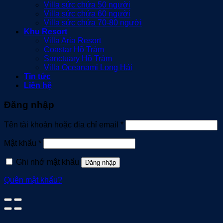
Villa sức chứa 50 người
Villa sức chứa 60 người
Villa sức chứa 70-80 người
Khu Resort
Villa Aria Resort
Coastar Hồ Tràm
Sanctuary Hồ Tràm
Villa Oceanami Long Hải
Tin tức
Liên hệ
Đăng nhập
Bắt
Tên tài khoản hoặc địa chỉ email
*
buộc
Bắt
Mật khẩu
*
buộc
Ghi nhớ mật khẩu
Đăng nhập
Quên mật khẩu?