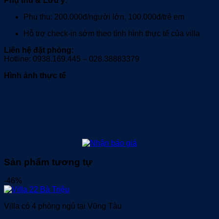
Phụ thu & Lưu ý:
Phụ thu: 200.000đ/người lớn, 100.000đ/trẻ em
Hỗ trợ check-in sớm theo tình hình thực tế của villa
Liên hệ đặt phòng:
Hotline: 0938.169.445 – 028.38883379
Hình ảnh thực tế
Sản phẩm tương tự
-46%
Villa có 4 phòng ngủ tại Vũng Tàu