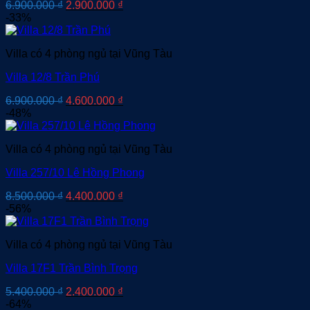
Giá
Giá
6.900.000
₫
2.900.000
₫
gốc
hiện
-33%
là:
tại
6.900.000 ₫.
là:
Villa có 4 phòng ngủ tại Vũng Tàu
2.900.000 ₫.
Villa 12/8 Trần Phú
Giá
Giá
6.900.000
₫
4.600.000
₫
gốc
hiện
-48%
là:
tại
6.900.000 ₫.
là:
Villa có 4 phòng ngủ tại Vũng Tàu
4.600.000 ₫.
Villa 257/10 Lê Hồng Phong
Giá
Giá
8.500.000
₫
4.400.000
₫
gốc
hiện
-56%
là:
tại
8.500.000 ₫.
là:
Villa có 4 phòng ngủ tại Vũng Tàu
4.400.000 ₫.
Villa 17F1 Trần Bình Trọng
Giá
Giá
5.400.000
₫
2.400.000
₫
gốc
hiện
-64%