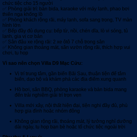
chức tiệc cho 15 người
✅ Phòng giải trí: bàn bida, karaoke với máy lạnh, phao bơi
thiên nga khổng lồ
✅ Phòng khách rộng rãi, máy lạnh, sofa sang trọng, TV màn
hình lớn
✅ Bếp đầy đủ dụng cụ: bếp từ, nồi, chén dĩa, lò vi sóng, tủ
lạnh, gia vị cơ bản
✅ Sân đậu xe rộng rãi: 2 xe ôtô 7 chỗ trong sân
✅ Không gian thoáng mát, sân vườn rộng rãi, thích hợp vui
chơi, tụ họp
Vì sao nên chọn Villa D9 Mạc Cửu:
Vị trí trung tâm, gần biển Bãi Sau, thuận tiện để tắm
biển, dạo bộ và khám phá các địa điểm xung quanh
Hồ bơi, sân BBQ, phòng karaoke và bàn bida mang
đến trải nghiệm giải trí trọn vẹn
Villa mới xây, nội thất hiện đại, tiện nghi đầy đủ, phù
hợp gia đình hoặc nhóm đông
Không gian rộng rãi, thoáng mát, lý tưởng nghỉ dưỡng
dài ngày, tụ họp bạn bè hoặc tổ chức tiệc ngoài trời