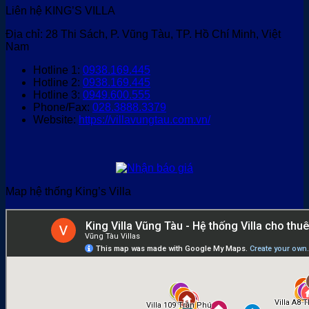
Liên hệ KING’S VILLA
Địa chỉ: 28 Thi Sách, P. Vũng Tàu, TP. Hồ Chí Minh, Việt
Nam
Hotline 1:
0938.169.445
Hotline 2:
0938.169.445
Hotline 3:
0949.600.555
Phone/Fax:
028.3888.3379
Website:
https://villavungtau.com.vn/
Map hệ thống King’s Villa