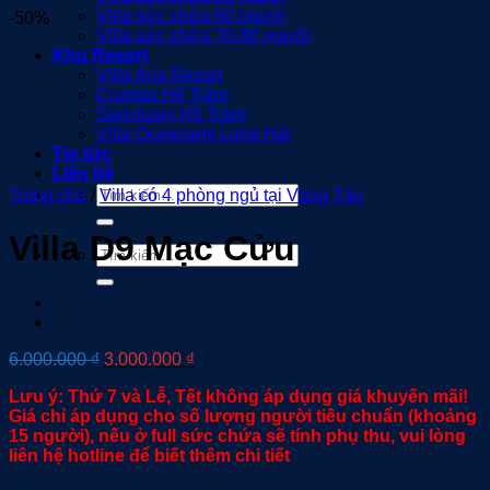
Villa sức chứa 60 người
-50%
Villa sức chứa 70-80 người
Khu Resort
Villa Aria Resort
Coastar Hồ Tràm
Sanctuary Hồ Tràm
Villa Oceanami Long Hải
Tin tức
Liên hệ
Tìm
Trang chủ
/
Villa có 4 phòng ngủ tại Vũng Tàu
kiếm:
Villa D9 Mạc Cửu
Tìm
kiếm:
Giá
Giá
6.000.000
₫
3.000.000
₫
gốc
hiện
Lưu ý: Thứ 7 và Lễ, Tết không áp dụng giá khuyến mãi!
là:
tại
Giá chỉ áp dụng cho số lượng người tiêu chuẩn (khoảng
6.000.000 ₫.
là:
15 người), nếu ở full sức chứa sẽ tính phụ thu, vui lòng
3.000.000 ₫.
liên hệ hotline để biết thêm chi tiết