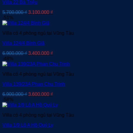
Villa 22 Bà Triệu
Giá
Giá
5.700.000
₫
3.100.000
₫
gốc
hiện
-51%
là:
tại
5.700.000 ₫.
là:
Villa có 4 phòng ngủ tại Vũng Tàu
3.100.000 ₫.
Villa 124/4 Bình Giã
Giá
Giá
6.900.000
₫
3.400.000
₫
gốc
hiện
-48%
là:
tại
6.900.000 ₫.
là:
Villa có 4 phòng ngủ tại Vũng Tàu
3.400.000 ₫.
Villa 139/23A Phan Chu Trinh
Giá
Giá
6.900.000
₫
3.600.000
₫
gốc
hiện
-58%
là:
tại
6.900.000 ₫.
là:
Villa có 4 phòng ngủ tại Vũng Tàu
3.600.000 ₫.
Villa 1/9 Lô A Hồ Quý Ly