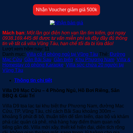
Nhận Voucher giảm giá 500k
Mách bạn
:
Một lần gọi điện hơn vạn lần tìm kiếm, gọi ngay
0938.169.445 để được tư vấn miễn phí và đầy đầy đủ thông
tin về tất cả villa Vũng Tàu, hạn chế tối đa bị lừa đảo!
Lượt xem hôm nay:
11
Danh mục:
Villa có 4 phòng ngủ tại Vũng Tàu
Thẻ:
Đường
Mạc Cửu
,
Gần Bãi Sau
,
Gần biển
,
Khu Phương Nam
,
Villa &
Homestay có phòng Karaoke
,
Villa sức chứa 20 người tại
Vũng Tàu
Thông tin chi tiết
Villa D9 Mạc Cửu – 4 Phòng Ngủ, Hồ Bơi Riêng, Sân
BBQ & Giải Trí
Villa D9 tọa lạc tại khu biệt thự Phương Nam, đường Mạc
Cửu, TP. Vũng Tàu, chỉ cách Bãi Sau khoảng 300m –
khoảng 5 phút đi bộ, thuận tiện để tắm biển, dạo bộ và khám
phá các quán cà phê, nhà hàng hay điểm tham quan nổi
tiếng gần đó. Villa mới xây, thiết kế hiện đại, diện tích rộng
rãi, không gian thoáng mát, sang trọng, lý tưởng cho gia