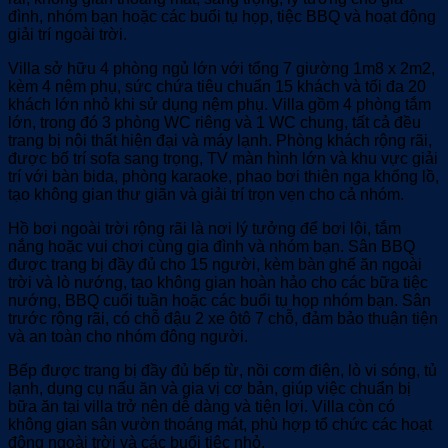
đình, nhóm bạn hoặc các buổi tụ họp, tiệc BBQ và hoạt động
giải trí ngoài trời.
Villa sở hữu 4 phòng ngủ lớn với tổng 7 giường 1m8 x 2m2,
kèm 4 nệm phụ, sức chứa tiêu chuẩn 15 khách và tối đa 20
khách lớn nhỏ khi sử dụng nệm phụ. Villa gồm 4 phòng tắm
lớn, trong đó 3 phòng WC riêng và 1 WC chung, tất cả đều
trang bị nội thất hiện đại và máy lạnh. Phòng khách rộng rãi,
được bố trí sofa sang trọng, TV màn hình lớn và khu vực giải
trí với bàn bida, phòng karaoke, phao bơi thiên nga khổng lồ,
tạo không gian thư giãn và giải trí trọn vẹn cho cả nhóm.
Hồ bơi ngoài trời rộng rãi là nơi lý tưởng để bơi lội, tắm
nắng hoặc vui chơi cùng gia đình và nhóm bạn. Sân BBQ
được trang bị đầy đủ cho 15 người, kèm bàn ghế ăn ngoài
trời và lò nướng, tạo không gian hoàn hảo cho các bữa tiệc
nướng, BBQ cuối tuần hoặc các buổi tụ họp nhóm bạn. Sân
trước rộng rãi, có chỗ đậu 2 xe ôtô 7 chỗ, đảm bảo thuận tiện
và an toàn cho nhóm đông người.
Bếp được trang bị đầy đủ bếp từ, nồi cơm điện, lò vi sóng, tủ
lạnh, dụng cụ nấu ăn và gia vị cơ bản, giúp việc chuẩn bị
bữa ăn tại villa trở nên dễ dàng và tiện lợi. Villa còn có
không gian sân vườn thoáng mát, phù hợp tổ chức các hoạt
động ngoài trời và các buổi tiệc nhỏ.