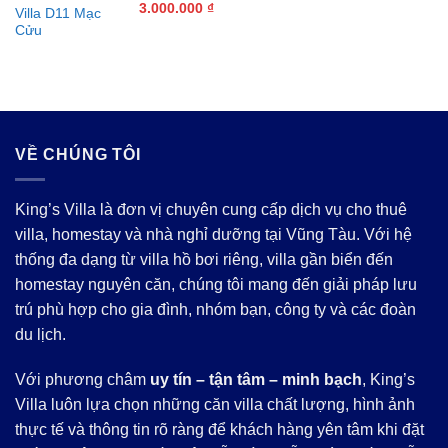
Giá
Giá
3.000.000
₫
Villa D11 Mạc
gốc
hiện
Cửu
là:
tại
5.500.000 ₫.
là:
3.000.000 ₫.
VỀ CHÚNG TÔI
King’s Villa là đơn vị chuyên cung cấp dịch vụ cho thuê
villa, homestay và nhà nghỉ dưỡng tại Vũng Tàu. Với hệ
thống đa dạng từ villa hồ bơi riêng, villa gần biển đến
homestay nguyên căn, chúng tôi mang đến giải pháp lưu
trú phù hợp cho gia đình, nhóm bạn, công ty và các đoàn
du lịch.
Với phương châm
uy tín – tận tâm – minh bạch
, King’s
Villa luôn lựa chọn những căn villa chất lượng, hình ảnh
thực tế và thông tin rõ ràng để khách hàng yên tâm khi đặt