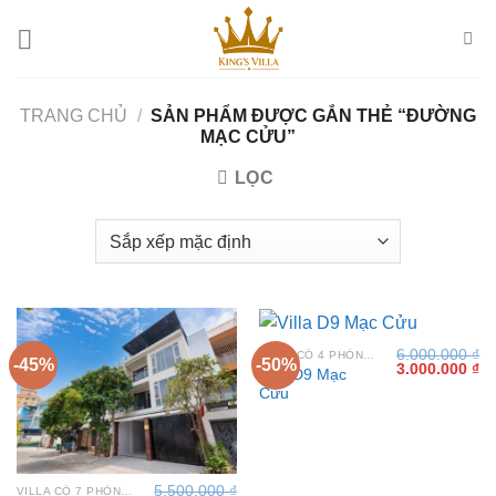
Bỏ
qua
nội
dung
TRANG CHỦ
/
SẢN PHẨM ĐƯỢC GẮN THẺ “ĐƯỜNG
MẠC CỬU”
LỌC
6.000.000
₫
VILLA CÓ 4 PHÒNG NGỦ TẠI VŨNG TÀU
-45%
-50%
Giá
Gi
3.000.000
₫
Villa D9 Mạc
gốc
hi
Cửu
là:
tại
6.000.000 ₫.
là:
3.
5.500.000
₫
VILLA CÓ 7 PHÒNG NGỦ TẠI VŨNG TÀU