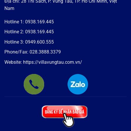
Địa chỉ: 28 Thi Sách, P. Vũng Tàu, TP. Hồ Chí Minh, Việt
Nam
Hotline 1:
0938.169.445
Hotline 2:
0938.169.445
Hotline 3:
0949.600.555
Phone/Fax:
028.3888.3379
Website:
https://villavungtau.com.vn/