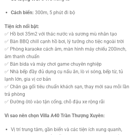
Cách biển:
300m, 5 phút đi bộ
Tiện ích nổi bật:
✅ Hồ bơi 35m2 với thác nước và sương mù nhân tạo
✅ Bàn BBQ chill cạnh hồ bơi, lý tưởng cho tiệc ngoài trời
✅ Phòng karaoke cách âm, màn hình máy chiếu 200inch,
âm thanh chuẩn
✅ Bàn bida và máy chơi game chuyên nghiệp
✅ Nhà bếp đầy đủ dụng cụ nấu ăn, lò vi sóng, bếp từ, tủ
lạnh lớn, gia vị cơ bản
✅ Chăn ga gối tiêu chuẩn khách sạn, thay mới sau mỗi lần
trả phòng
✅ Đường ôtô vào tận cổng, chỗ đậu xe rộng rãi
Vì sao nên chọn Villa A40 Trần Thượng Xuyên:
Vị trí trung tâm, gần biển và các tiện ích xung quanh,