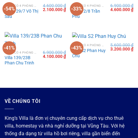
4.600.000
₫
6.900.000
₫
VILLA CÓ 4 PHÒNG NGỦ TẠI VŨNG TÀU
VILLA CÓ 4 PHÒNG NGỦ TẠI VŨNG TÀU
-54%
-33%
Giá
Giá
Giá
Gi
2.100.000
₫
4.600.000
₫
Villa 129/7 Võ Thị
Villa 12/8 Trần
gốc
hiện
gốc
hi
Sáu
Phú
là:
tại
là:
tạ
4.600.000 ₫.
là:
6.900.000 ₫.
là:
2.100.000 ₫.
4.
5.600.000
₫
VILLA CÓ 4 PHÒNG NGỦ TẠI VŨNG TÀU
-41%
-43%
Giá
Gi
3.200.000
₫
Villa S2 Phan Huy
6.900.000
₫
gốc
hi
VILLA CÓ 4 PHÒNG NGỦ TẠI VŨNG TÀU
Chú
Giá
Giá
4.100.000
₫
là:
tạ
Villa 139/23B
gốc
hiện
5.600.000 ₫.
là:
Phan Chu Trinh
là:
tại
3.
6.900.000 ₫.
là:
4.100.000 ₫.
VỀ CHÚNG TÔI
King’s Villa là đơn vị chuyên cung cấp dịch vụ cho thuê
villa, homestay và nhà nghỉ dưỡng tại Vũng Tàu. Với hệ
thống đa dạng từ villa hồ bơi riêng, villa gần biển đến