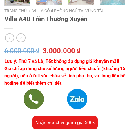
TRANG CHỦ
/
VILLA CÓ 4 PHÒNG NGỦ TẠI VŨNG TÀU
Villa A40 Trần Thượng Xuyên
Giá
Giá
6.000.000
₫
3.000.000
₫
gốc
hiện
Lưu ý: Thứ 7 và Lễ, Tết không áp dụng giá khuyến mãi!
là:
tại
Giá chỉ áp dụng cho số lượng người tiêu chuẩn (khoảng 15
6.000.000 ₫.
là:
người), nếu ở full sức chứa sẽ tính phụ thu, vui lòng liên hệ
3.000.000 ₫.
hotline để biết thêm chi tiết
Nhận Voucher giảm giá 500k