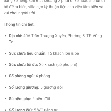
bằng xe riêng. Chỉ mất khoảng 2 phút đi xe hoặc 5 phút đi
bộ để ra biển, villa cực kỳ thuận tiện cho việc tắm biển và
vui chơi ngoài trời.
Thông tin chi tiết:
Địa chỉ:
40A Trần Thượng Xuyên, Phường 8, TP. Vũng
Tàu
Sức chứa tiêu chuẩn:
15 khách lớn & bé
Sức chứa tối đa:
20 khách (có phụ phí)
Số phòng ngủ:
4 phòng
Số lượng giường:
6 giường đôi
Số nệm phụ:
4 nệm đôi
Số lượng WC:
5 WC riêng tư