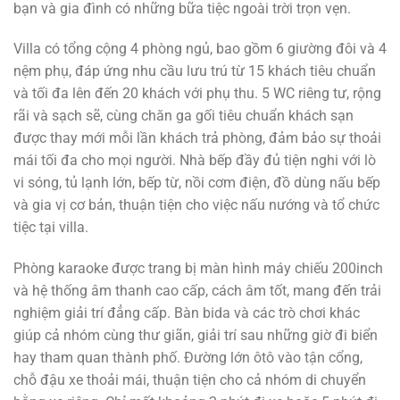
bạn và gia đình có những bữa tiệc ngoài trời trọn vẹn.
Villa có tổng cộng 4 phòng ngủ, bao gồm 6 giường đôi và 4
nệm phụ, đáp ứng nhu cầu lưu trú từ 15 khách tiêu chuẩn
và tối đa lên đến 20 khách với phụ thu. 5 WC riêng tư, rộng
rãi và sạch sẽ, cùng chăn ga gối tiêu chuẩn khách sạn
được thay mới mỗi lần khách trả phòng, đảm bảo sự thoải
mái tối đa cho mọi người. Nhà bếp đầy đủ tiện nghi với lò
vi sóng, tủ lạnh lớn, bếp từ, nồi cơm điện, đồ dùng nấu bếp
và gia vị cơ bản, thuận tiện cho việc nấu nướng và tổ chức
tiệc tại villa.
Phòng karaoke được trang bị màn hình máy chiếu 200inch
và hệ thống âm thanh cao cấp, cách âm tốt, mang đến trải
nghiệm giải trí đẳng cấp. Bàn bida và các trò chơi khác
giúp cả nhóm cùng thư giãn, giải trí sau những giờ đi biển
hay tham quan thành phố. Đường lớn ôtô vào tận cổng,
chỗ đậu xe thoải mái, thuận tiện cho cả nhóm di chuyển