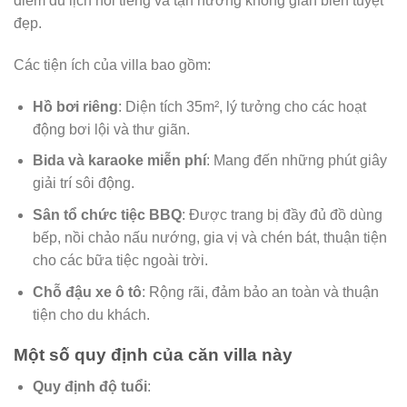
điểm du lịch nổi tiếng và tận hưởng không gian biển tuyệt
đẹp.
Các tiện ích của villa bao gồm:
Hồ bơi riêng
: Diện tích 35m², lý tưởng cho các hoạt
động bơi lội và thư giãn.
Bida và karaoke miễn phí
: Mang đến những phút giây
giải trí sôi động.
Sân tổ chức tiệc BBQ
: Được trang bị đầy đủ đồ dùng
bếp, nồi chảo nấu nướng, gia vị và chén bát, thuận tiện
cho các bữa tiệc ngoài trời.
Chỗ đậu xe ô tô
: Rộng rãi, đảm bảo an toàn và thuận
tiện cho du khách.
Một số quy định của căn villa này
Quy định độ tuổi
: