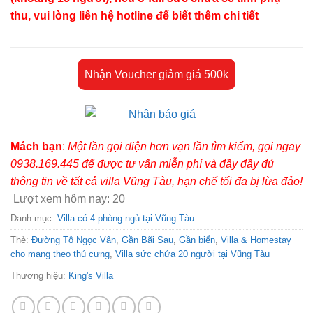
thu, vui lòng liên hệ hotline để biết thêm chi tiết
Nhận Voucher giảm giá 500k
Mách bạn
:
Một lần gọi điện hơn vạn lần tìm kiếm, gọi ngay
0938.169.445 để được tư vấn miễn phí và đầy đầy đủ
thông tin về tất cả villa Vũng Tàu, hạn chế tối đa bị lừa đảo!
Lượt xem hôm nay:
20
Danh mục:
Villa có 4 phòng ngủ tại Vũng Tàu
Thẻ:
Đường Tô Ngọc Vân
,
Gần Bãi Sau
,
Gần biển
,
Villa & Homestay
cho mang theo thú cưng
,
Villa sức chứa 20 người tại Vũng Tàu
Thương hiệu:
King's Villa