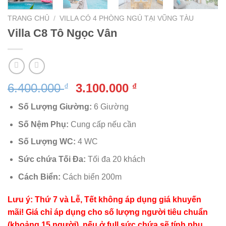
TRANG CHỦ
/
VILLA CÓ 4 PHÒNG NGỦ TẠI VŨNG TÀU
Villa C8 Tô Ngọc Vân
Giá
Giá
6.400.000
3.100.000
₫
₫
gốc
hiện
Số Lượng Giường:
6 Giường
là:
tại
6.400.000 ₫.
là:
Số Nệm Phụ:
Cung cấp nếu cần
3.100.000 ₫.
Số Lượng WC:
4 WC
Sức chứa Tối Đa:
Tối đa 20 khách
Cách Biển:
Cách biển 200m
Lưu ý: Thứ 7 và Lễ, Tết không áp dụng giá khuyến
mãi! Giá chỉ áp dụng cho số lượng người tiêu chuẩn
(khoảng 15 người), nếu ở full sức chứa sẽ tính phụ