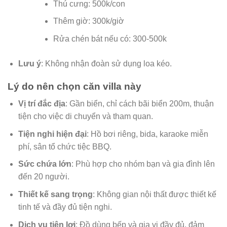
Thú cưng: 500k/con
Thêm giờ: 300k/giờ
Rửa chén bát nếu có: 300-500k
Lưu ý
: Không nhận đoàn sử dụng loa kéo.
Lý do nên chọn căn villa này
Vị trí đắc địa
: Gần biển, chỉ cách bãi biển 200m, thuận
tiện cho việc di chuyển và tham quan.
Tiện nghi hiện đại
: Hồ bơi riêng, bida, karaoke miễn
phí, sân tổ chức tiệc BBQ.
Sức chứa lớn
: Phù hợp cho nhóm bạn và gia đình lên
đến 20 người.
Thiết kế sang trọng
: Không gian nội thất được thiết kế
tinh tế và đầy đủ tiện nghi.
Dịch vụ tiện lợi
: Đồ dùng bếp và gia vị đầy đủ, đảm