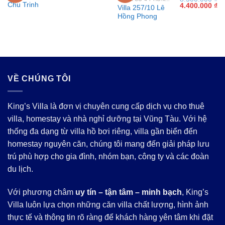
Chu Trinh
Giá
Gi
4.400.000
₫
là:
tại
Villa 257/10 Lê
gốc
hi
5.400.000 ₫.
là:
Hồng Phong
là:
tại
2.800.000 ₫.
8.500.000 ₫.
là:
4.
VỀ CHÚNG TÔI
King’s Villa là đơn vị chuyên cung cấp dịch vụ cho thuê
villa, homestay và nhà nghỉ dưỡng tại Vũng Tàu. Với hệ
thống đa dạng từ villa hồ bơi riêng, villa gần biển đến
homestay nguyên căn, chúng tôi mang đến giải pháp lưu
trú phù hợp cho gia đình, nhóm bạn, công ty và các đoàn
du lịch.
Với phương châm
uy tín – tận tâm – minh bạch
, King’s
Villa luôn lựa chọn những căn villa chất lượng, hình ảnh
thực tế và thông tin rõ ràng để khách hàng yên tâm khi đặt