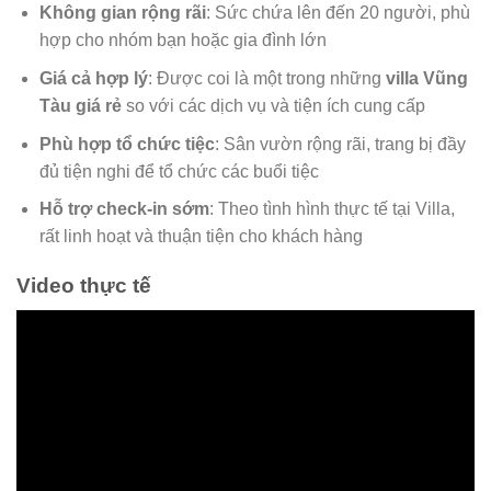
Không gian rộng rãi
: Sức chứa lên đến 20 người, phù
hợp cho nhóm bạn hoặc gia đình lớn
Giá cả hợp lý
: Được coi là một trong những
villa Vũng
Tàu giá rẻ
so với các dịch vụ và tiện ích cung cấp
Phù hợp tổ chức tiệc
: Sân vườn rộng rãi, trang bị đầy
đủ tiện nghi để tổ chức các buổi tiệc
Hỗ trợ check-in sớm
: Theo tình hình thực tế tại Villa,
rất linh hoạt và thuận tiện cho khách hàng
Video thực tế