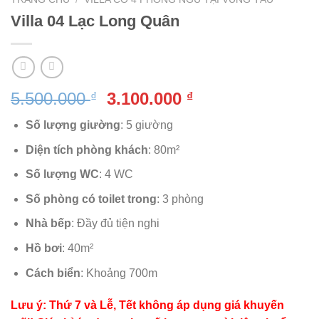
Villa 04 Lạc Long Quân
Giá
Giá
5.500.000
3.100.000
₫
₫
gốc
hiện
Số lượng giường
: 5 giường
là:
tại
5.500.000 ₫.
là:
Diện tích phòng khách
: 80m²
3.100.000 ₫.
Số lượng WC
: 4 WC
Số phòng có toilet trong
: 3 phòng
Nhà bếp
: Đầy đủ tiện nghi
Hồ bơi
: 40m²
Cách biển
: Khoảng 700m
Lưu ý: Thứ 7 và Lễ, Tết không áp dụng giá khuyến