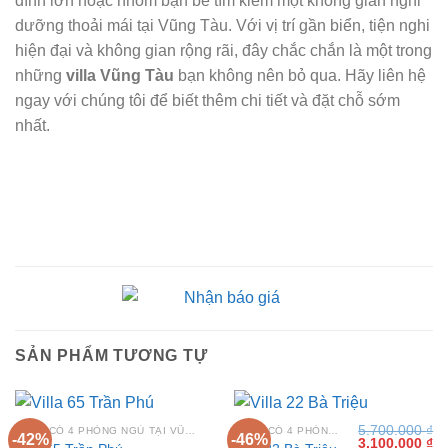
đình lớn hoặc nhóm bạn bè tìm kiếm một không gian nghỉ
dưỡng thoải mái tại Vũng Tàu. Với vị trí gần biển, tiện nghi
hiện đại và không gian rộng rãi, đây chắc chắn là một trong
những
villa Vũng Tàu
bạn không nên bỏ qua. Hãy liên hệ
ngay với chúng tôi để biết thêm chi tiết và đặt chỗ sớm
nhất.
SẢN PHẨM TƯƠNG TỰ
5.700.000
₫
VILLA CÓ 4 PHÒNG NGỦ TẠI VŨNG TÀU
VILLA CÓ 4 PHÒNG NGỦ TẠI VŨNG TÀU
-42%
-46%
Giá
Gi
3.100.000
₫