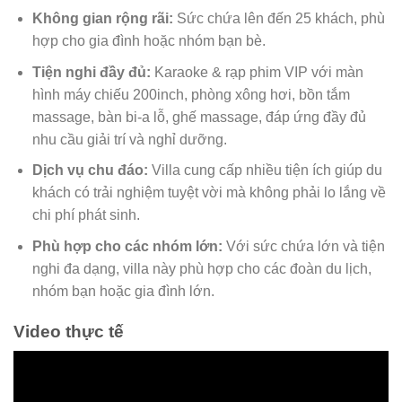
Không gian rộng rãi:
Sức chứa lên đến 25 khách, phù
hợp cho gia đình hoặc nhóm bạn bè.
Tiện nghi đầy đủ:
Karaoke & rạp phim VIP với màn
hình máy chiếu 200inch, phòng xông hơi, bồn tắm
massage, bàn bi-a lỗ, ghế massage, đáp ứng đầy đủ
nhu cầu giải trí và nghỉ dưỡng.
Dịch vụ chu đáo:
Villa cung cấp nhiều tiện ích giúp du
khách có trải nghiệm tuyệt vời mà không phải lo lắng về
chi phí phát sinh.
Phù hợp cho các nhóm lớn:
Với sức chứa lớn và tiện
nghi đa dạng, villa này phù hợp cho các đoàn du lịch,
nhóm bạn hoặc gia đình lớn.
Video thực tế