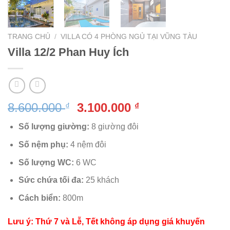
TRANG CHỦ
/
VILLA CÓ 4 PHÒNG NGỦ TẠI VŨNG TÀU
Villa 12/2 Phan Huy Ích
Giá
Giá
8.600.000
3.100.000
₫
₫
gốc
hiện
Số lượng giường:
8 giường đôi
là:
tại
8.600.000 ₫.
là:
Số nệm phụ:
4 nệm đôi
3.100.000 ₫.
Số lượng WC:
6 WC
Sức chứa tối đa:
25 khách
Cách biển:
800m
Lưu ý: Thứ 7 và Lễ, Tết không áp dụng giá khuyến