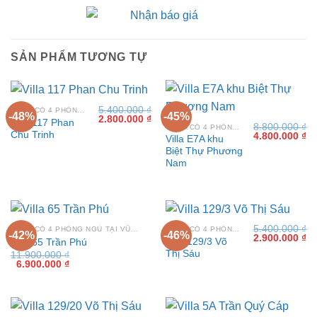
SẢN PHẨM TƯƠNG TỰ
5.400.000
₫
VILLA CÓ 4 PHÒNG NGỦ TẠI VŨNG TÀU
-48%
-45%
Giá
Giá
2.800.000
₫
Villa 117 Phan
8.800.000
₫
gốc
hiện
VILLA CÓ 4 PHÒNG NGỦ TẠI VŨNG TÀU
Chu Trinh
Giá
Gi
4.800.000
₫
là:
tại
Villa E7A khu
gốc
hi
5.400.000 ₫.
là:
Biệt Thự Phương
là:
tại
2.800.000 ₫.
8.800.000 ₫.
là:
Nam
4.
5.400.000
₫
VILLA CÓ 4 PHÒNG NGỦ TẠI VŨNG TÀU
VILLA CÓ 4 PHÒNG NGỦ TẠI VŨNG TÀU
-42%
-46%
Giá
Gi
2.900.000
₫
Villa 129/3 Võ
Villa 65 Trần Phú
gốc
hi
Thị Sáu
11.900.000
₫
là:
tại
Giá
Giá
6.900.000
₫
5.400.000 ₫.
là:
gốc
hiện
2.
là:
tại
11.900.000 ₫.
là:
6.900.000 ₫.