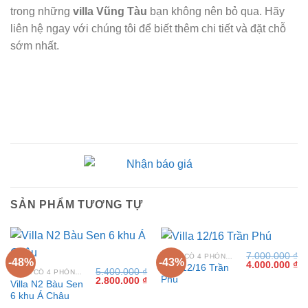
trong những
villa Vũng Tàu
bạn không nên bỏ qua. Hãy
liên hệ ngay với chúng tôi để biết thêm chi tiết và đặt chỗ
sớm nhất.
SẢN PHẨM TƯƠNG TỰ
7.000.000
₫
VILLA CÓ 4 PHÒNG NGỦ TẠI VŨNG TÀU
-48%
-43%
Giá
Gi
4.000.000
₫
Villa 12/16 Trần
5.400.000
₫
gốc
hi
VILLA CÓ 4 PHÒNG NGỦ TẠI VŨNG TÀU
Phú
Giá
Giá
2.800.000
₫
là:
tại
Villa N2 Bàu Sen
gốc
hiện
7.000.000 ₫.
là:
6 khu Á Châu
là:
tại
4.
5.400.000 ₫.
là: