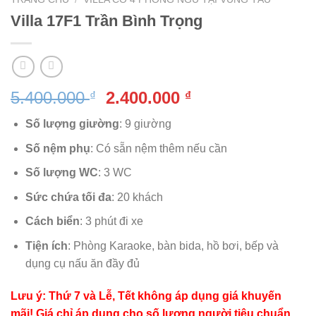
Villa 17F1 Trần Bình Trọng
Giá
Giá
5.400.000
2.400.000
₫
₫
gốc
hiện
Số lượng giường
: 9 giường
là:
tại
5.400.000 ₫.
là:
Số nệm phụ
: Có sẵn nệm thêm nếu cần
2.400.000 ₫.
Số lượng WC
: 3 WC
Sức chứa tối đa
: 20 khách
Cách biển
: 3 phút đi xe
Tiện ích
: Phòng Karaoke, bàn bida, hồ bơi, bếp và
dụng cụ nấu ăn đầy đủ
Lưu ý: Thứ 7 và Lễ, Tết không áp dụng giá khuyến
mãi! Giá chỉ áp dụng cho số lượng người tiêu chuẩn