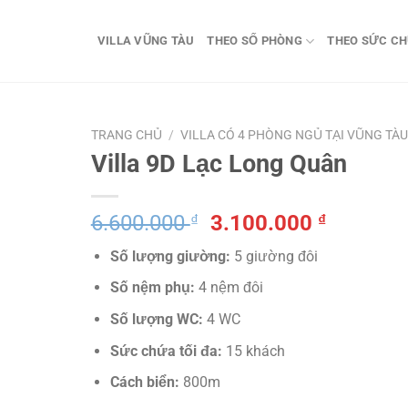
VILLA VŨNG TÀU
THEO SỐ PHÒNG
THEO SỨC C
TRANG CHỦ
/
VILLA CÓ 4 PHÒNG NGỦ TẠI VŨNG TÀU
Villa 9D Lạc Long Quân
Giá
Giá
6.600.000
₫
3.100.000
₫
gốc
hiện
Số lượng giường:
5 giường đôi
là:
tại
6.600.000 ₫.
là:
Số nệm phụ:
4 nệm đôi
3.100.0
Số lượng WC:
4 WC
Sức chứa tối đa:
15 khách
Cách biển:
800m