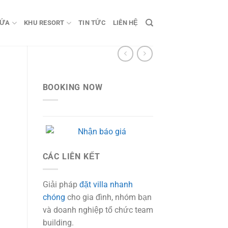
HỨA
KHU RESORT
TIN TỨC
LIÊN HỆ
BOOKING NOW
CÁC LIÊN KẾT
00 ₫.
Giải pháp
đặt villa nhanh
chóng
cho gia đình, nhóm bạn
và doanh nghiệp tổ chức team
building.