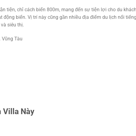
thuận tiện, chỉ cách biển 800m, mang đến sự tiện lợi cho du khác
 động biển. Vị trí này cũng gần nhiều địa điểm du lịch nổi tiến
và siêu thị.
. Vũng Tàu
 Villa Này