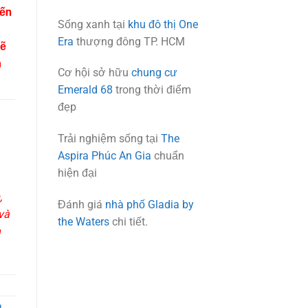
yến
Sống xanh tại
khu đô thị One
Era
thượng đông TP. HCM
sẽ
m
Cơ hội sở hữu
chung cư
Emerald 68
trong thời điểm
đẹp
Trải nghiệm sống tại
The
Aspira Phúc An Gia
chuẩn
hiện đại
,
Đánh giá
nhà phố Gladia by
và
the Waters
chi tiết.
n
g