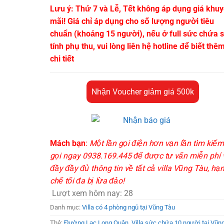
Lưu ý: Thứ 7 và Lễ, Tết không áp dụng giá khu
mãi! Giá chỉ áp dụng cho số lượng người tiêu
chuẩn (khoảng 15 người), nếu ở full sức chứa 
tính phụ thu, vui lòng liên hệ hotline để biết thê
chi tiết
Nhận Voucher giảm giá 500k
Mách bạn
:
Một lần gọi điện hơn vạn lần tìm kiếm
gọi ngay 0938.169.445 để được tư vấn miễn phí 
đầy đầy đủ thông tin về tất cả villa Vũng Tàu, hạ
chế tối đa bị lừa đảo!
Lượt xem hôm nay:
28
Danh mục:
Villa có 4 phòng ngủ tại Vũng Tàu
Thẻ:
Đường Lạc Long Quân
,
Villa sức chứa 10 người tại Vũn