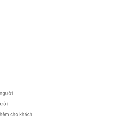
/người
gười
 thêm cho khách