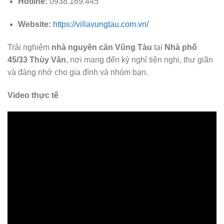
Hotline:
0938.169.445
Website:
https://villavungtau.com.vn/
Trải nghiệm
nhà nguyên căn Vũng Tàu
tại
Nhà phố
45/33 Thùy Vân
, nơi mang đến kỳ nghỉ tiện nghi, thư giãn
và đáng nhớ cho gia đình và nhóm bạn.
Video thực tế