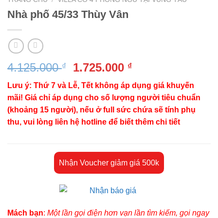
Nhà phố 45/33 Thùy Vân
Giá
Giá
4.125.000
1.725.000
₫
₫
gốc
hiện
Lưu ý: Thứ 7 và Lễ, Tết không áp dụng giá khuyến
là:
tại
mãi! Giá chỉ áp dụng cho số lượng người tiêu chuẩn
4.125.000 ₫.
là:
(khoảng 15 người), nếu ở full sức chứa sẽ tính phụ
1.725.000 ₫.
thu, vui lòng liên hệ hotline để biết thêm chi tiết
Nhận Voucher giảm giá 500k
Mách bạn
:
Một lần gọi điện hơn vạn lần tìm kiếm, gọi ngay