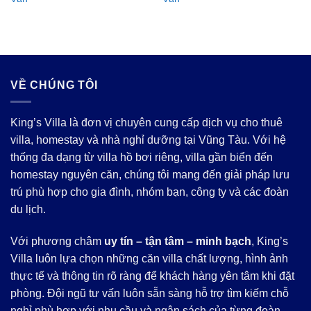
là:
tại
là:
tại
9.500.000 ₫.
là:
7.875.000 ₫.
là:
4.000.000 ₫.
3.
VỀ CHÚNG TÔI
King’s Villa là đơn vị chuyên cung cấp dịch vụ cho thuê
villa, homestay và nhà nghỉ dưỡng tại Vũng Tàu. Với hệ
thống đa dạng từ villa hồ bơi riêng, villa gần biển đến
homestay nguyên căn, chúng tôi mang đến giải pháp lưu
trú phù hợp cho gia đình, nhóm bạn, công ty và các đoàn
du lịch.
Với phương châm
uy tín – tận tâm – minh bạch
, King’s
Villa luôn lựa chọn những căn villa chất lượng, hình ảnh
thực tế và thông tin rõ ràng để khách hàng yên tâm khi đặt
phòng. Đội ngũ tư vấn luôn sẵn sàng hỗ trợ tìm kiếm chỗ
nghỉ phù hợp với nhu cầu và ngân sách của từng đoàn.