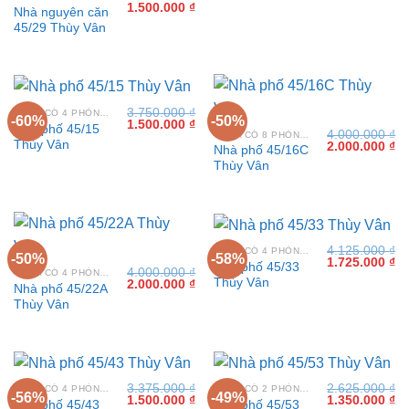
Giá
Giá
1.500.000
₫
Nhà nguyên căn
gốc
hiện
45/29 Thùy Vân
là:
tại
3.500.000 ₫.
là:
1.500.000 ₫.
3.750.000
₫
VILLA CÓ 4 PHÒNG NGỦ TẠI VŨNG TÀU
-60%
-50%
Giá
Giá
1.500.000
₫
Nhà phố 45/15
4.000.000
₫
gốc
hiện
VILLA CÓ 8 PHÒNG NGỦ TẠI VŨNG TÀU
Thùy Vân
Giá
Gi
2.000.000
₫
là:
tại
Nhà phố 45/16C
gốc
hi
3.750.000 ₫.
là:
Thùy Vân
là:
tại
1.500.000 ₫.
4.000.000 ₫.
là:
2.
4.125.000
₫
VILLA CÓ 4 PHÒNG NGỦ TẠI VŨNG TÀU
-50%
-58%
Giá
Gi
1.725.000
₫
Nhà phố 45/33
4.000.000
₫
gốc
hi
VILLA CÓ 4 PHÒNG NGỦ TẠI VŨNG TÀU
Thùy Vân
Giá
Giá
2.000.000
₫
là:
tại
Nhà phố 45/22A
gốc
hiện
4.125.000 ₫.
là:
Thùy Vân
là:
tại
1.
4.000.000 ₫.
là:
2.000.000 ₫.
3.375.000
₫
2.625.000
₫
VILLA CÓ 4 PHÒNG NGỦ TẠI VŨNG TÀU
VILLA CÓ 2 PHÒNG NGỦ TẠI VŨNG TÀU
-56%
-49%
Giá
Giá
Giá
Gi
1.500.000
₫
1.350.000
₫
Nhà phố 45/43
Nhà phố 45/53