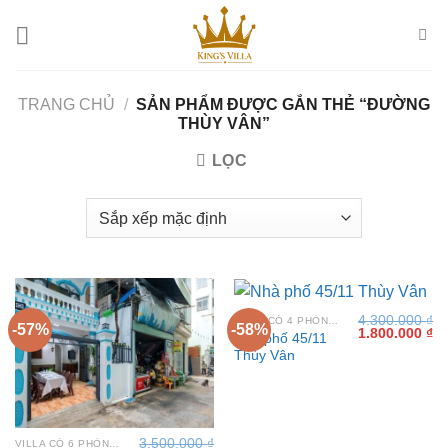
Bỏ
qua
nội
dung
TRANG CHỦ
/
SẢN PHẨM ĐƯỢC GẮN THẺ “ĐƯỜNG
THÙY VÂN”
LỌC
4.300.000
₫
VILLA CÓ 4 PHÒNG NGỦ TẠI VŨNG TÀU
-57%
-58%
Giá
Gi
1.800.000
₫
Nhà phố 45/11
gốc
hi
Thùy Vân
là:
tại
4.300.000 ₫.
là:
1.
3.500.000
₫
VILLA CÓ 6 PHÒNG NGỦ TẠI VŨNG TÀU