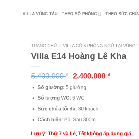
VILLA VŨNG TÀU
THEO SỐ PHÒNG
THEO SỨC CHỨ
TRANG CHỦ
/
VILLA CÓ 5 PHÒNG NGỦ TẠI VŨNG 
Villa E14 Hoàng Lê Kha
Giá
Giá
5.400.000
2.400.000
₫
₫
gốc
hiện
Số giường:
5 giường
là:
tại
5.400.000 ₫.
là:
Số lượng WC:
6 WC
2.400.00
Sức chứa tối đa:
30 khách
Cách biển:
Bãi Sau 300m
Lưu ý: Thứ 7 và Lễ, Tết không áp dụng giá