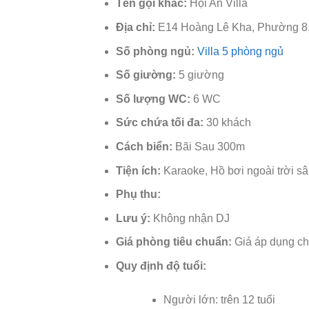
Tên gọi khác:
Hội An Villa
Địa chỉ:
E14 Hoàng Lê Kha, Phường 8,
Số phòng ngủ:
Villa 5 phòng ngủ
Số giường:
5 giường
Số lượng WC:
6 WC
Sức chứa tối đa:
30 khách
Cách biển:
Bãi Sau 300m
Tiện ích:
Karaoke, Hồ bơi ngoài trời s
Phụ thu:
Lưu ý:
Không nhận DJ
Giá phòng tiêu chuẩn:
Giá áp dụng cho
Quy định độ tuổi:
Người lớn: trên 12 tuổi