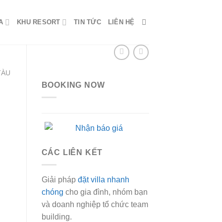
A
KHU RESORT
TIN TỨC
LIÊN HỆ
TÀU
BOOKING NOW
CÁC LIÊN KẾT
0 ₫.
Giải pháp
đặt villa nhanh
chóng
cho gia đình, nhóm bạn
và doanh nghiệp tổ chức team
building.