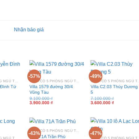
-57%
-49%
VILLA CÓ 5 PHÒNG NGỦ TẠI VŨNG TÀU
VILLA CÓ 5 PHÒNG NGỦ TẠI VŨNG TÀU
VILLA CÓ 5 PHÒ
Villa 1579 đường 30/4
Villa C2.03 Thùy Dương
 Đình Tứ
Vũng Tàu
5
9.100.000
₫
7.100.000
₫
Giá
Giá
Giá
Giá
3.900.000
₫
3.600.000
₫
gốc
hiện
gốc
hiện
là:
tại
là:
tại
0.000 ₫.
9.100.000 ₫.
là:
7.100.000 ₫.
là:
3.900.000 ₫.
3.600.000 ₫.
VILLA CÓ 5 PHÒNG NGỦ TẠI VŨNG TÀU
-43%
-47%
Villa 71A Trần Phú
VILLA CÓ 5 PHÒNG NGỦ TẠI VŨNG TÀU
VILLA CÓ 5 PHÒ