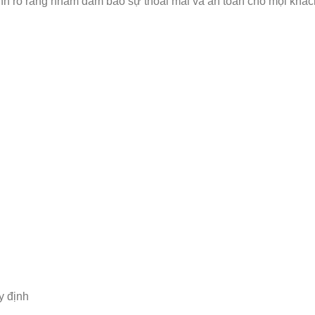
h rõ ràng nhằm đảm bảo sự thoải mái và an toàn cho mọi khác
y định