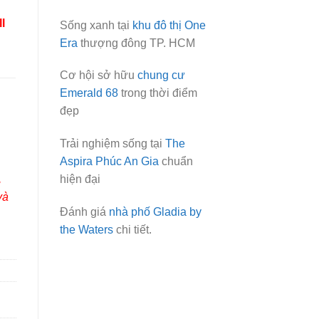
l
Sống xanh tại
khu đô thị One
Era
thượng đông TP. HCM
Cơ hội sở hữu
chung cư
Emerald 68
trong thời điểm
đẹp
Trải nghiệm sống tại
The
Aspira Phúc An Gia
chuẩn
hiện đại
,
và
Đánh giá
nhà phố Gladia by
the Waters
chi tiết.