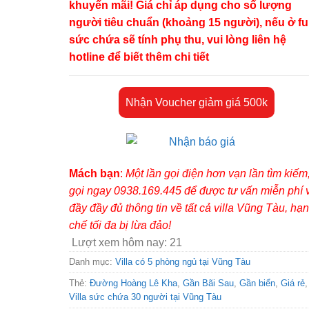
khuyến mãi! Giá chỉ áp dụng cho số lượng
người tiêu chuẩn (khoảng 15 người), nếu ở ful
sức chứa sẽ tính phụ thu, vui lòng liên hệ
hotline để biết thêm chi tiết
Nhận Voucher giảm giá 500k
Mách bạn
:
Một lần gọi điện hơn vạn lần tìm kiếm
gọi ngay 0938.169.445 để được tư vấn miễn phí 
đầy đầy đủ thông tin về tất cả villa Vũng Tàu, hạn
chế tối đa bị lừa đảo!
Lượt xem hôm nay:
21
Danh mục:
Villa có 5 phòng ngủ tại Vũng Tàu
Thẻ:
Đường Hoàng Lê Kha
,
Gần Bãi Sau
,
Gần biển
,
Giá rẻ
,
Villa sức chứa 30 người tại Vũng Tàu