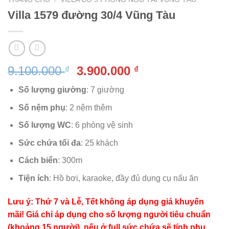
Villa 1579 đường 30/4 Vũng Tàu
Giá
Giá
9.100.000
3.900.000
₫
₫
gốc
hiện
Số lượng giường
: 7 giường
là:
tại
9.100.000 ₫.
là:
Số nệm phụ
: 2 nệm thêm
3.900.000 ₫.
Số lượng WC
: 6 phòng vệ sinh
Sức chứa tối đa
: 25 khách
Cách biển
: 300m
Tiện ích
: Hồ bơi, karaoke, đầy đủ dụng cụ nấu ăn
Lưu ý: Thứ 7 và Lễ, Tết không áp dụng giá khuyến
mãi! Giá chỉ áp dụng cho số lượng người tiêu chuẩn
(khoảng 15 người), nếu ở full sức chứa sẽ tính phụ