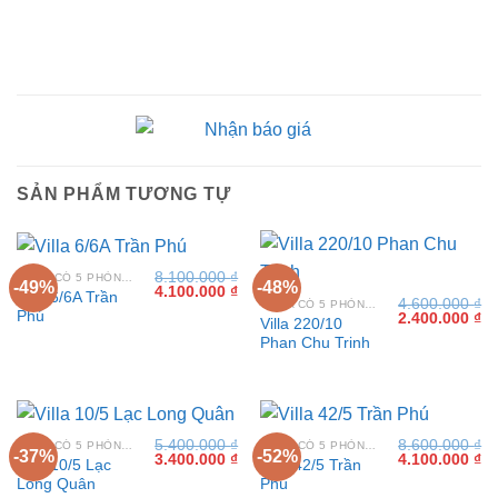
SẢN PHẨM TƯƠNG TỰ
8.100.000
₫
VILLA CÓ 5 PHÒNG NGỦ TẠI VŨNG TÀU
-49%
-48%
Giá
Giá
4.100.000
₫
Villa 6/6A Trần
4.600.000
₫
gốc
hiện
VILLA CÓ 5 PHÒNG NGỦ TẠI VŨNG TÀU
Phú
Giá
Gi
2.400.000
₫
là:
tại
Villa 220/10
gốc
hi
8.100.000 ₫.
là:
Phan Chu Trinh
là:
tại
4.100.000 ₫.
4.600.000 ₫.
là:
2.
5.400.000
₫
8.600.000
₫
VILLA CÓ 5 PHÒNG NGỦ TẠI VŨNG TÀU
VILLA CÓ 5 PHÒNG NGỦ TẠI VŨNG TÀU
-37%
-52%
Giá
Giá
Giá
Gi
3.400.000
₫
4.100.000
₫
Villa 10/5 Lạc
Villa 42/5 Trần
gốc
hiện
gốc
hi
Long Quân
Phú
là:
tại
là:
tại