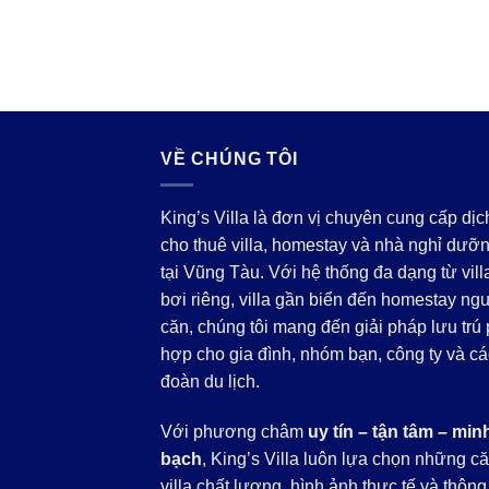
là:
tại
là:
tại
6.900.000 ₫.
là:
13.900.000 ₫.
là:
3.600.000 ₫.
8.4
VỀ CHÚNG TÔI
King’s Villa là đơn vị chuyên cung cấp dịc
cho thuê villa, homestay và nhà nghỉ dưỡ
tại Vũng Tàu. Với hệ thống đa dạng từ vill
bơi riêng, villa gần biển đến homestay ng
căn, chúng tôi mang đến giải pháp lưu trú
hợp cho gia đình, nhóm bạn, công ty và cá
đoàn du lịch.
Với phương châm
uy tín – tận tâm – min
bạch
, King’s Villa luôn lựa chọn những c
villa chất lượng, hình ảnh thực tế và thông 