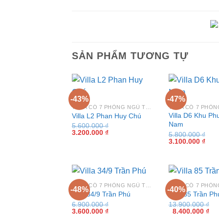
SẢN PHẨM TƯƠNG TỰ
-43%
-47%
VILLA CÓ 7 PHÒNG NGỦ TẠI VŨNG TÀU
Villa D6 Khu P
Villa L2 Phan Huy Chú
Nam
5.600.000
₫
Giá
Giá
3.200.000
₫
5.800.000
₫
gốc
hiện
Giá
Giá
3.100.000
₫
là:
tại
gốc
hiện
5.600.000 ₫.
là:
là:
tại
3.200.000 ₫.
5.800.000 ₫.
là:
3.10
VILLA CÓ 7 PHÒNG NGỦ TẠI VŨNG TÀU
-48%
-40%
Villa 34/9 Trần Phú
Villa 85 Trần Ph
6.900.000
₫
13.900.000
₫
Giá
Giá
Giá
Gi
3.600.000
₫
8.400.000
₫
gốc
hiện
gốc
hiệ