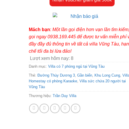
Mách bạn
:
Một lần gọi điện hơn vạn lần tìm kiếm
gọi ngay 0938.169.445 để được tư vấn miễn phí 
đầy đầy đủ thông tin về tất cả villa Vũng Tàu, hạn
chế tối đa bị lừa đảo!
Lượt xem hôm nay:
8
Danh mục:
Villa có 7 phòng ngủ tại Vũng Tàu
Thẻ:
Đường Thùy Dương 3
,
Gần biển
,
Khu Long Cung
,
Vill
Homestay có phòng Karaoke
,
Villa sức chứa 20 người tại
Vũng Tàu
Thương hiệu:
Trần Duy Villa