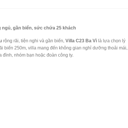
ng ngủ, gần biển, sức chứa 25 khách
u
rộng rãi, tiện nghi và gần biển,
Villa C23 Ba Vì
là lựa chọn lý
i biển 250m, villa mang đến không gian nghỉ dưỡng thoải mái,
 gia đình, nhóm bạn hoặc đoàn công ty.