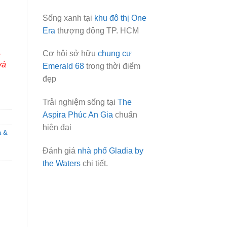
Sống xanh tại
khu đô thị One
Era
thượng đông TP. HCM
,
Cơ hội sở hữu
chung cư
và
Emerald 68
trong thời điểm
đẹp
Trải nghiệm sống tại
The
Aspira Phúc An Gia
chuẩn
hiện đại
a &
Đánh giá
nhà phố Gladia by
the Waters
chi tiết.