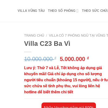
VILLA VŨNG TÀU
THEO SỐ PHÒNG
THEO SỨC CHỨ
TRANG CHỦ
/
VILLA CÓ 7 PHÒNG NGỦ TẠI VŨNG 
Villa C23 Ba Vì
Giá
Giá
10.000.000
5.000.000
₫
₫
gốc
hiện
Lưu ý: Thứ 7 và Lễ, Tết không áp dụng giá
là:
tại
khuyến mãi! Giá chỉ áp dụng cho số lượng
10.000.000 ₫.
là:
người tiêu chuẩn (khoảng 15 người), nếu ở ful
5.000.0
sức chứa sẽ tính phụ thu, vui lòng liên hệ
hotline để biết thêm chi tiết
Nhận Voucher giảm giá 500k