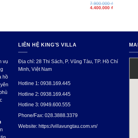
là:
tại
7.900.000
₫
Giá
Giá
10.900.000 ₫.
là:
4.400.000
₫
gốc
hiện
00.000 ₫.
5.800.000 ₫.
là:
tại
7.900.000 ₫.
là:
4.400.000 ₫.
LIÊN HỆ KING’S VILLA
MA
h vụ
Địa chỉ: 28 Thi Sách, P. Vũng Tàu, TP. Hồ Chí
ng
Minh, Việt Nam
a hồ
Hotline 1:
0938.169.445
uyên
 phù
Hotline 2:
0938.169.445
c
Hotline 3:
0949.600.555
Phone/Fax:
028.3888.3379
h
Website:
https://villavungtau.com.vn/
ăn
tin