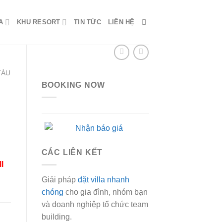
A
KHU RESORT
TIN TỨC
LIÊN HỆ
TÀU
BOOKING NOW
CÁC LIÊN KẾT
l
00 ₫.
Giải pháp
đặt villa nhanh
chóng
cho gia đình, nhóm bạn
và doanh nghiệp tổ chức team
building.