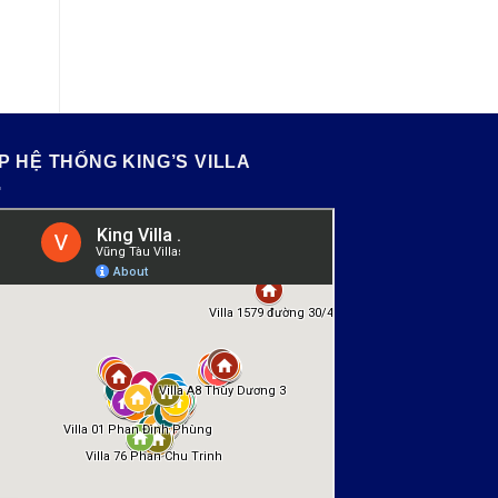
P HỆ THỐNG KING’S VILLA