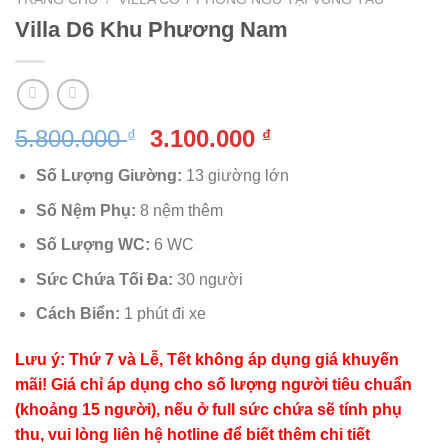
Villa D6 Khu Phương Nam
Giá
Giá
5.800.000
3.100.000
₫
₫
gốc
hiện
Số Lượng Giường:
13 giường lớn
là:
tại
5.800.000 ₫.
là:
Số Nệm Phụ:
8 nệm thêm
3.100.000 ₫.
Số Lượng WC:
6 WC
Sức Chứa Tối Đa:
30 người
Cách Biển:
1 phút đi xe
Lưu ý: Thứ 7 và Lễ, Tết không áp dụng giá khuyến
mãi! Giá chỉ áp dụng cho số lượng người tiêu chuẩn
(khoảng 15 người), nếu ở full sức chứa sẽ tính phụ
thu, vui lòng liên hệ hotline để biết thêm chi tiết