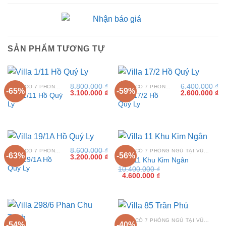
SẢN PHẨM TƯƠNG TỰ
8.800.000
₫
6.400.000
₫
VILLA CÓ 7 PHÒNG NGỦ TẠI VŨNG TÀU
VILLA CÓ 7 PHÒNG NGỦ TẠI VŨNG TÀU
-65%
-59%
Giá
Giá
Giá
Gi
3.100.000
₫
2.600.000
₫
Villa 1/11 Hồ Quý
Villa 17/2 Hồ
gốc
hiện
gốc
hi
Ly
Quý Ly
là:
tại
là:
tại
8.800.000 ₫.
là:
6.400.000 ₫.
là:
3.100.000 ₫.
2.
8.600.000
₫
VILLA CÓ 7 PHÒNG NGỦ TẠI VŨNG TÀU
VILLA CÓ 7 PHÒNG NGỦ TẠI VŨNG TÀU
-63%
-56%
Giá
Giá
3.200.000
₫
Villa 19/1A Hồ
Villa 11 Khu Kim Ngân
gốc
hiện
Quý Ly
10.400.000
₫
là:
tại
Giá
Giá
4.600.000
₫
8.600.000 ₫.
là:
gốc
hiện
3.200.000 ₫.
là:
tại
10.400.000 ₫.
là:
4.600.000 ₫.
VILLA CÓ 7 PHÒNG NGỦ TẠI VŨNG TÀU
-54%
-40%