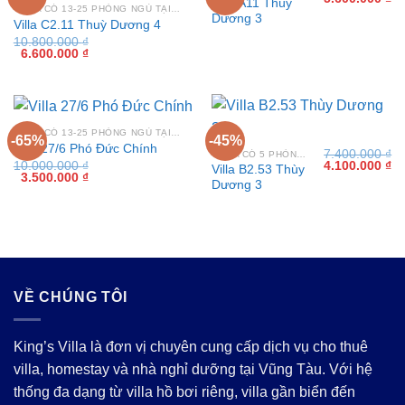
Villa A11 Thùy
gốc
hi
VILLA CÓ 13-25 PHÒNG NGỦ TẠI VŨNG TÀU
Dương 3
là:
tại
Villa C2.11 Thuỳ Dương 4
8.900.000 ₫.
là:
10.800.000
₫
5.
Giá
Giá
6.600.000
₫
gốc
hiện
là:
tại
10.800.000 ₫.
là:
6.600.000 ₫.
VILLA CÓ 13-25 PHÒNG NGỦ TẠI VŨNG TÀU
-65%
-45%
Villa 27/6 Phó Đức Chính
7.400.000
₫
VILLA CÓ 5 PHÒNG NGỦ TẠI VŨNG TÀU
Giá
Gi
10.000.000
₫
4.100.000
₫
Villa B2.53 Thùy
Giá
Giá
gốc
hi
3.500.000
₫
Dương 3
gốc
hiện
là:
tại
là:
tại
7.400.000 ₫.
là:
10.000.000 ₫.
là:
4.
3.500.000 ₫.
VỀ CHÚNG TÔI
King’s Villa là đơn vị chuyên cung cấp dịch vụ cho thuê
villa, homestay và nhà nghỉ dưỡng tại Vũng Tàu. Với hệ
thống đa dạng từ villa hồ bơi riêng, villa gần biển đến