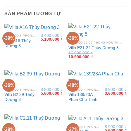
SẢN PHẨM TƯƠNG TỰ
8.400.000
₫
VILLA CÓ 8 PHÒNG NGỦ TẠI VŨNG TÀU
-39%
-36%
Giá
Giá
5.100.000
₫
Villa A16 Thùy
gốc
hiện
VILLA CÓ 13-25 PHÒNG NGỦ TẠI VŨNG TÀU
Dương 3
là:
tại
Villa E21-22 Thùy Dương 5
8.400.000 ₫.
là:
16.900.000
₫
5.100.000 ₫.
Giá
Giá
10.900.000
₫
gốc
hiện
là:
tại
16.900.000 ₫.
là:
10.900.000 ₫.
-36%
-48%
8.800.000
₫
6.900.000
₫
VILLA CÓ 8 PHÒNG NGỦ TẠI VŨNG TÀU
VILLA CÓ 4 PHÒNG NGỦ TẠI VŨNG TÀU
Giá
Giá
Giá
Gi
5.600.000
₫
3.600.000
₫
Villa B2.39 Thùy
Villa 139/23A
gốc
hiện
gốc
hi
Dương 3
Phan Chu Trinh
là:
tại
là:
tại
8.800.000 ₫.
là:
6.900.000 ₫.
là:
5.600.000 ₫.
3.
8.900.000
₫
VILLA CÓ 8 PHÒNG NGỦ TẠI VŨNG TÀU
-39%
-37%
Giá
Gi
5.600.000
₫