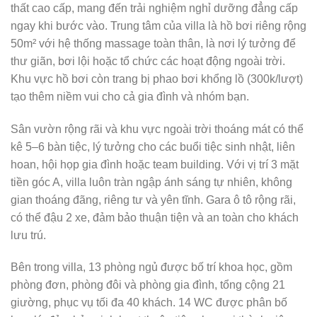
thất cao cấp, mang đến trải nghiệm nghỉ dưỡng đẳng cấp
ngay khi bước vào. Trung tâm của villa là hồ bơi riêng rộng
50m² với hệ thống massage toàn thân, là nơi lý tưởng để
thư giãn, bơi lội hoặc tổ chức các hoạt động ngoài trời.
Khu vực hồ bơi còn trang bị phao bơi khổng lồ (300k/lượt)
tạo thêm niềm vui cho cả gia đình và nhóm bạn.
Sân vườn rộng rãi và khu vực ngoài trời thoáng mát có thể
kê 5–6 bàn tiệc, lý tưởng cho các buổi tiệc sinh nhật, liên
hoan, hội họp gia đình hoặc team building. Với vị trí 3 mặt
tiền góc A, villa luôn tràn ngập ánh sáng tự nhiên, không
gian thoáng đãng, riêng tư và yên tĩnh. Gara ô tô rộng rãi,
có thể đậu 2 xe, đảm bảo thuận tiện và an toàn cho khách
lưu trú.
Bên trong villa, 13 phòng ngủ được bố trí khoa học, gồm
phòng đơn, phòng đôi và phòng gia đình, tổng cộng 21
giường, phục vụ tối đa 40 khách. 14 WC được phân bố