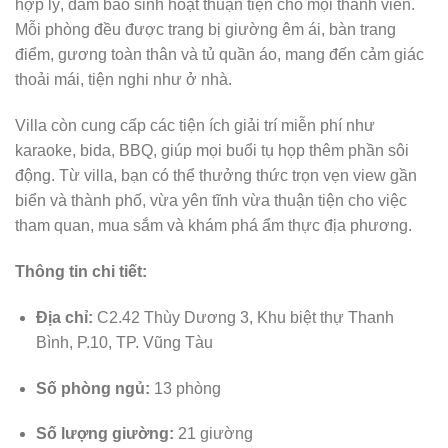
hợp lý, đảm bảo sinh hoạt thuận tiện cho mọi thành viên.
Mỗi phòng đều được trang bị giường êm ái, bàn trang
điểm, gương toàn thân và tủ quần áo, mang đến cảm giác
thoải mái, tiện nghi như ở nhà.
Villa còn cung cấp các tiện ích giải trí miễn phí như
karaoke, bida, BBQ, giúp mọi buổi tụ họp thêm phần sôi
động. Từ villa, bạn có thể thưởng thức trọn vẹn view gần
biển và thành phố, vừa yên tĩnh vừa thuận tiện cho việc
tham quan, mua sắm và khám phá ẩm thực địa phương.
Thông tin chi tiết:
Địa chỉ:
C2.42 Thùy Dương 3, Khu biệt thự Thanh
Bình, P.10, TP. Vũng Tàu
Số phòng ngủ:
13 phòng
Số lượng giường:
21 giường