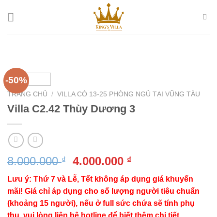
Bỏ
qua
nội
dung
-50%
TRANG CHỦ
/
VILLA CÓ 13-25 PHÒNG NGỦ TẠI VŨNG TÀU
Villa C2.42 Thùy Dương 3
Giá
Giá
8.000.000
4.000.000
₫
₫
gốc
hiện
Lưu ý: Thứ 7 và Lễ, Tết không áp dụng giá khuyến
là:
tại
mãi! Giá chỉ áp dụng cho số lượng người tiêu chuẩn
8.000.000 ₫.
là:
(khoảng 15 người), nếu ở full sức chứa sẽ tính phụ
4.000.000 ₫.
thu, vui lòng liên hệ hotline để biết thêm chi tiết