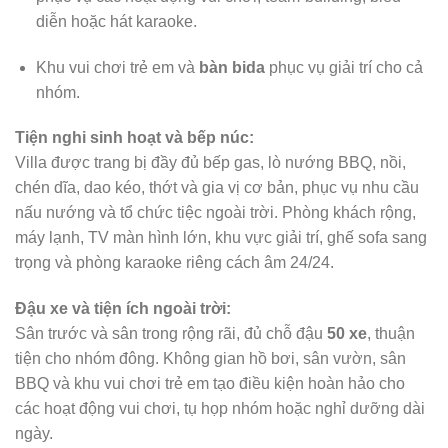
diễn hoặc hát karaoke.
Khu vui chơi trẻ em và
bàn bida
phục vụ giải trí cho cả
nhóm.
Tiện nghi sinh hoạt và bếp núc:
Villa được trang bị đầy đủ bếp gas, lò nướng BBQ, nồi,
chén dĩa, dao kéo, thớt và gia vị cơ bản, phục vụ nhu cầu
nấu nướng và tổ chức tiệc ngoài trời. Phòng khách rộng,
máy lạnh, TV màn hình lớn, khu vực giải trí, ghế sofa sang
trọng và phòng karaoke riêng cách âm 24/24.
Đậu xe và tiện ích ngoài trời:
Sân trước và sân trong rộng rãi, đủ chỗ đậu
50 xe
, thuận
tiện cho nhóm đông. Không gian hồ bơi, sân vườn, sân
BBQ và khu vui chơi trẻ em tạo điều kiện hoàn hảo cho
các hoạt động vui chơi, tụ họp nhóm hoặc nghỉ dưỡng dài
ngày.