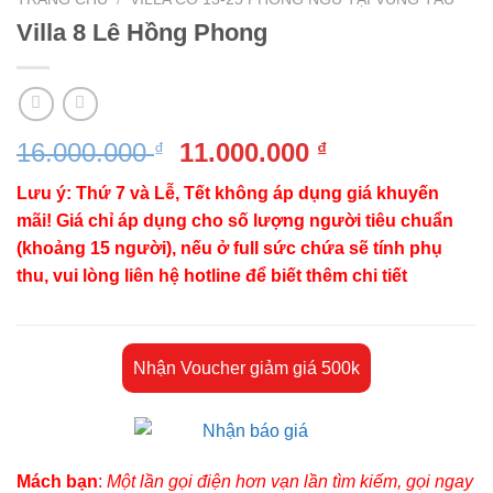
Villa 8 Lê Hồng Phong
Giá
Giá
16.000.000
11.000.000
₫
₫
gốc
hiện
Lưu ý: Thứ 7 và Lễ, Tết không áp dụng giá khuyến
là:
tại
mãi! Giá chỉ áp dụng cho số lượng người tiêu chuẩn
16.000.000 ₫.
là:
(khoảng 15 người), nếu ở full sức chứa sẽ tính phụ
11.000.000 ₫.
thu, vui lòng liên hệ hotline để biết thêm chi tiết
Nhận Voucher giảm giá 500k
Mách bạn
:
Một lần gọi điện hơn vạn lần tìm kiếm, gọi ngay