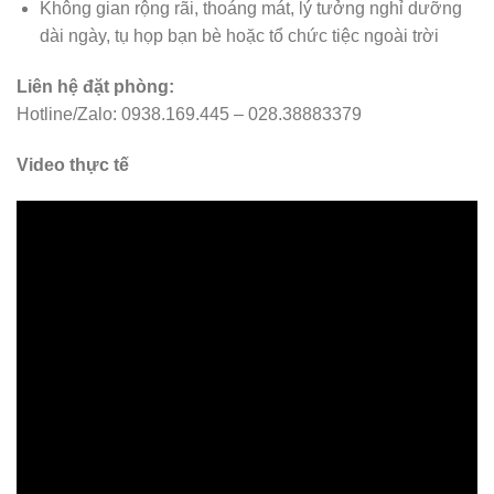
Không gian rộng rãi, thoáng mát, lý tưởng nghỉ dưỡng
dài ngày, tụ họp bạn bè hoặc tổ chức tiệc ngoài trời
Liên hệ đặt phòng:
Hotline/Zalo: 0938.169.445 – 028.38883379
Video thực tế