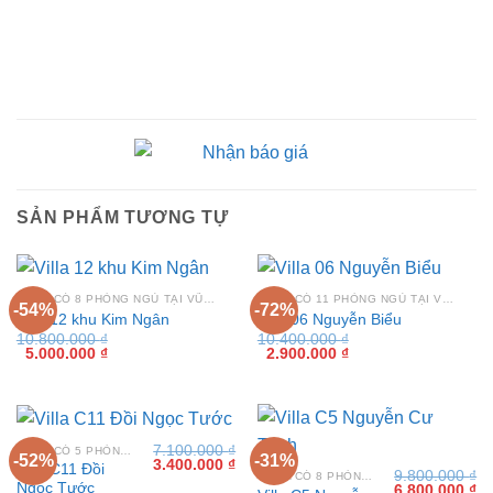
SẢN PHẨM TƯƠNG TỰ
VILLA CÓ 8 PHÒNG NGỦ TẠI VŨNG TÀU
VILLA CÓ 11 PHÒNG NGỦ TẠI VŨNG TÀU
-54%
-72%
Villa 12 khu Kim Ngân
Villa 06 Nguyễn Biểu
10.800.000
₫
10.400.000
₫
Giá
Giá
Giá
Giá
5.000.000
₫
2.900.000
₫
gốc
hiện
gốc
hiện
là:
tại
là:
tại
10.800.000 ₫.
là:
10.400.000 ₫.
là:
5.000.000 ₫.
2.900.000 ₫.
7.100.000
₫
VILLA CÓ 5 PHÒNG NGỦ TẠI VŨNG TÀU
-52%
-31%
Giá
Giá
3.400.000
₫
Villa C11 Đồi
9.800.000
₫
gốc
hiện
VILLA CÓ 8 PHÒNG NGỦ TẠI VŨNG TÀU
Ngọc Tước
Giá
Gi
6.800.000
₫
là:
tại