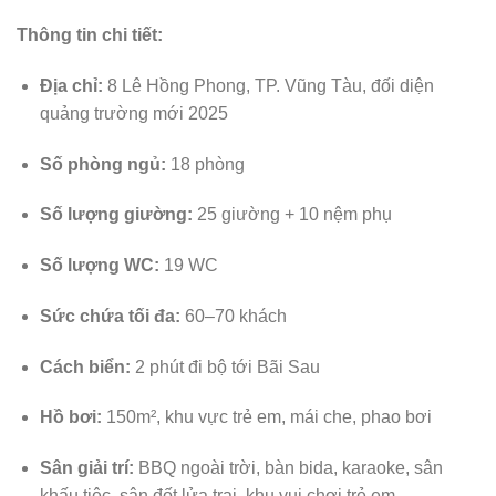
Thông tin chi tiết:
Địa chỉ:
8 Lê Hồng Phong, TP. Vũng Tàu, đối diện
quảng trường mới 2025
Số phòng ngủ:
18 phòng
Số lượng giường:
25 giường + 10 nệm phụ
Số lượng WC:
19 WC
Sức chứa tối đa:
60–70 khách
Cách biển:
2 phút đi bộ tới Bãi Sau
Hồ bơi:
150m², khu vực trẻ em, mái che, phao bơi
Sân giải trí:
BBQ ngoài trời, bàn bida, karaoke, sân
khấu tiệc, sân đốt lửa trại, khu vui chơi trẻ em