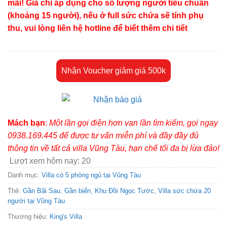
mãi! Giá chỉ áp dụng cho số lượng người tiêu chuẩn
(khoảng 15 người), nếu ở full sức chứa sẽ tính phụ
thu, vui lòng liên hệ hotline để biết thêm chi tiết
Nhận Voucher giảm giá 500k
Mách bạn
:
Một lần gọi điện hơn vạn lần tìm kiếm, gọi ngay
0938.169.445 để được tư vấn miễn phí và đầy đầy đủ
thông tin về tất cả villa Vũng Tàu, hạn chế tối đa bị lừa đảo!
Lượt xem hôm nay:
20
Danh mục:
Villa có 5 phòng ngủ tại Vũng Tàu
Thẻ:
Gần Bãi Sau
,
Gần biển
,
Khu Đồi Ngọc Tước
,
Villa sức chứa 20
người tại Vũng Tàu
Thương hiệu:
King's Villa