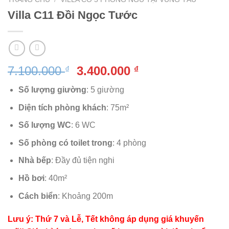
Villa C11 Đồi Ngọc Tước
Giá
Giá
7.100.000
3.400.000
₫
₫
gốc
hiện
Số lượng giường
: 5 giường
là:
tại
7.100.000 ₫.
là:
Diện tích phòng khách
: 75m²
3.400.000 ₫.
Số lượng WC
: 6 WC
Số phòng có toilet trong
: 4 phòng
Nhà bếp
: Đầy đủ tiện nghi
Hồ bơi
: 40m²
Cách biển
: Khoảng 200m
Lưu ý: Thứ 7 và Lễ, Tết không áp dụng giá khuyến