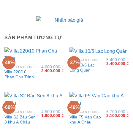
SẢN PHẨM TƯƠNG TỰ
5.400.000
₫
VILLA CÓ 5 PHÒNG NGỦ TẠI VŨNG TÀU
-48%
-37%
Giá
Gi
3.400.000
₫
Villa 10/5 Lạc
4.600.000
₫
gốc
hi
VILLA CÓ 5 PHÒNG NGỦ TẠI VŨNG TÀU
Long Quân
Giá
Giá
2.400.000
₫
là:
tại
Villa 220/10
gốc
hiện
5.400.000 ₫.
là:
Phan Chu Trinh
là:
tại
3.
4.600.000 ₫.
là:
2.400.000 ₫.
-60%
-46%
4.500.000
₫
5.700.000
₫
VILLA CÓ 5 PHÒNG NGỦ TẠI VŨNG TÀU
VILLA CÓ 5 PHÒNG NGỦ TẠI VŨNG TÀU
Giá
Giá
Giá
Gi
1.800.000
₫
3.100.000
₫
Villa S2 Bàu Sen
Villa F5 Văn Cao
gốc
hiện
gốc
hi
8 khu Á Châu
khu Á Châu
là:
tại
là:
tại
4.500.000 ₫.
là:
5.700.000 ₫.
là:
1.800.000 ₫.
3.