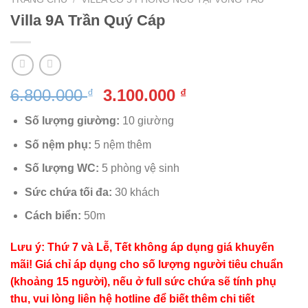
Villa 9A Trần Quý Cáp
Giá
Giá
6.800.000
3.100.000
₫
₫
gốc
hiện
Số lượng giường:
10 giường
là:
tại
6.800.000 ₫.
là:
Số nệm phụ:
5 nệm thêm
3.100.000 ₫.
Số lượng WC:
5 phòng vệ sinh
Sức chứa tối đa:
30 khách
Cách biển:
50m
Lưu ý: Thứ 7 và Lễ, Tết không áp dụng giá khuyến
mãi! Giá chỉ áp dụng cho số lượng người tiêu chuẩn
(khoảng 15 người), nếu ở full sức chứa sẽ tính phụ
thu, vui lòng liên hệ hotline để biết thêm chi tiết