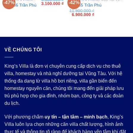
-47%
-42%
Giá
Giá
3.100.000
₫
Villa 86 Trần Phú
Villa 65 Trần Phú
gốc
hiện
11.900.000
₫
là:
tại
Giá
Giá
6.900.000
₫
5.900.000 ₫.
là:
gốc
hiện
3.100.000 ₫.
là:
tại
11.900.000 ₫.
là:
6.900.000 ₫.
VỀ CHÚNG TÔI
King’s Villa là đơn vị chuyên cung cấp dịch vụ cho thuê
villa, homestay và nhà nghỉ dưỡng tại Vũng Tàu. Với hệ
thống đa dạng từ villa hồ bơi riêng, villa gần biển đến
homestay nguyên căn, chúng tôi mang đến giải pháp lưu
trú phù hợp cho gia đình, nhóm bạn, công ty và các đoàn
du lịch.
Với phương châm
uy tín – tận tâm – minh bạch
, King’s
Villa luôn lựa chọn những căn villa chất lượng, hình ảnh
thực tế và thông tin rõ ràng để khách hàng yên tâm khi đặt