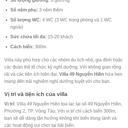
Số lượng giường:
6 giường
Số nệm phụ:
3 nệm thêm
Số lượng WC:
4 WC (3 WC trong phòng và 1 WC
ngoài)
Sức chứa tối đa:
15-20 khách
Cách biển:
300m
Villa này phù hợp cho các nhóm du lịch nhỏ, gia đình hoặc
các đoàn thể tổ chức kỳ nghỉ dưỡng. Với không gian rộng
rãi và các tiện ích hiện đại,
Villa 49 Nguyễn Hiền
hứa hẹn
mang đến trải nghiệm nghỉ dưỡng tuyệt vời cho bạn.
Vị trí và tiện ích của villa
Vị trí:
Villa 49 Nguyễn Hiền tọa lạc tại số 49 Nguyễn Hiền,
Phường 2, TP. Vũng Tàu. Với vị trí chỉ cách biển 300m,
bạn sẽ dễ dàng tận hưởng không khí biển trong lành và
các hoạt động vui chơi tại bãi biển.