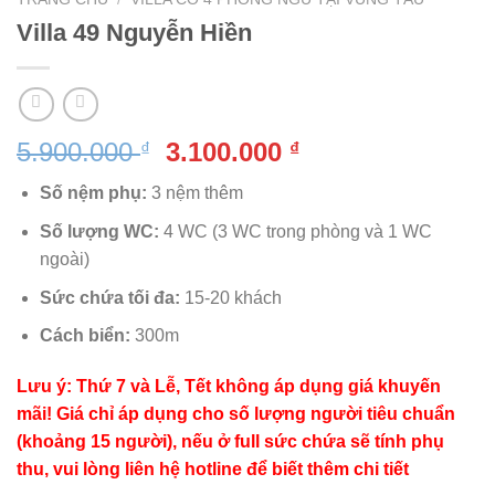
Villa 49 Nguyễn Hiền
Giá
Giá
5.900.000
3.100.000
₫
₫
gốc
hiện
Số nệm phụ:
3 nệm thêm
là:
tại
5.900.000 ₫.
là:
Số lượng WC:
4 WC (3 WC trong phòng và 1 WC
3.100.000 ₫.
ngoài)
Sức chứa tối đa:
15-20 khách
Cách biển:
300m
Lưu ý: Thứ 7 và Lễ, Tết không áp dụng giá khuyến
mãi! Giá chỉ áp dụng cho số lượng người tiêu chuẩn
(khoảng 15 người), nếu ở full sức chứa sẽ tính phụ
thu, vui lòng liên hệ hotline để biết thêm chi tiết