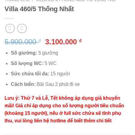
Villa 460/5 Thống Nhất
Giá
Giá
5.900.000
3.100.000
₫
₫
gốc
hiện
Số giường:
5 giường
là:
tại
5.900.000 ₫.
là:
Số lượng WC:
5 WC
3.100.000 ₫.
Sức chứa tối đa:
15 người
Cách biển:
Bãi Sau 2 phút đi xe
Lưu ý: Thứ 7 và Lễ, Tết không áp dụng giá khuyến
mãi! Giá chỉ áp dụng cho số lượng người tiêu chuẩn
(khoảng 15 người), nếu ở full sức chứa sẽ tính phụ
thu, vui lòng liên hệ hotline để biết thêm chi tiết