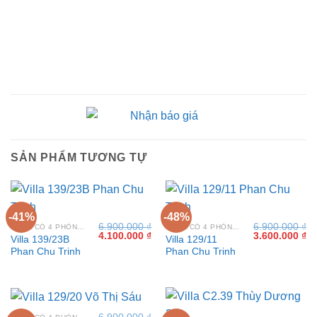
SẢN PHẨM TƯƠNG TỰ
-41%
-48%
6.900.000
₫
6.900.000
₫
VILLA CÓ 4 PHÒNG NGỦ TẠI VŨNG TÀU
VILLA CÓ 4 PHÒNG NGỦ TẠI VŨNG TÀU
Giá
Giá
Giá
Gi
4.100.000
₫
3.600.000
₫
Villa 139/23B
Villa 129/11
gốc
hiện
gốc
hi
Phan Chu Trinh
Phan Chu Trinh
là:
tại
là:
tại
6.900.000 ₫.
là:
6.900.000 ₫.
là:
4.100.000 ₫.
3.