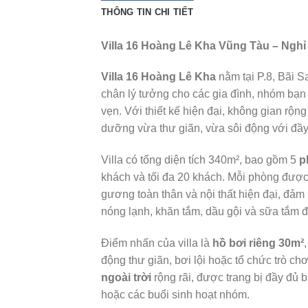
THÔNG TIN CHI TIẾT
Villa 16 Hoàng Lê Kha Vũng Tàu – Ngh
Villa 16 Hoàng Lê Kha
nằm tại P.8, Bãi S
chân lý tưởng cho các gia đình, nhóm bạn
vẹn. Với thiết kế hiện đại, không gian rộng
dưỡng vừa thư giãn, vừa sôi động với đầy đủ
Villa có tổng diện tích 340m², bao gồm 5
p
khách và tối đa 20 khách. Mỗi phòng được 
gương toàn thân và nội thất hiện đại, đảm
nóng lạnh, khăn tắm, dầu gội và sữa tắm đ
Điểm nhấn của villa là
hồ bơi riêng 30m²
động thư giãn, bơi lội hoặc tổ chức trò ch
ngoài trời
rộng rãi, được trang bị đầy đủ 
hoặc các buổi sinh hoạt nhóm.