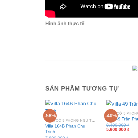
Hình ảnh thực tế
SẢN PHẨM TƯƠNG TỰ
-58%
-40%
Villa 49 Trần Ph
VILLA CÓ 5 PHÒNG NGỦ TẠI VŨNG TÀU
9.400.000
₫
Villa 164B Phan Chu
Giá
Giá
5.600.000
₫
Trinh
gốc
hiện
là:
tại
7.800.000
₫