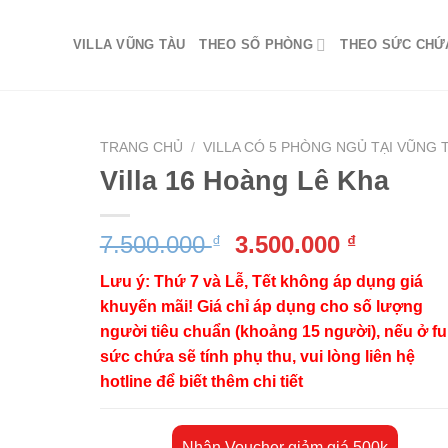
VILLA VŨNG TÀU
THEO SỐ PHÒNG
THEO SỨC CHỨ
TRANG CHỦ
/
VILLA CÓ 5 PHÒNG NGỦ TẠI VŨNG 
Villa 16 Hoàng Lê Kha
Giá
Giá
7.500.000
3.500.000
₫
₫
gốc
hiện
Lưu ý: Thứ 7 và Lễ, Tết không áp dụng giá
là:
tại
khuyến mãi! Giá chỉ áp dụng cho số lượng
7.500.000 ₫.
là:
người tiêu chuẩn (khoảng 15 người), nếu ở ful
3.500.00
sức chứa sẽ tính phụ thu, vui lòng liên hệ
hotline để biết thêm chi tiết
Nhận Voucher giảm giá 500k