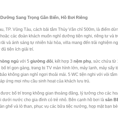
ỉ Dưỡng Sang Trọng Gần Biển, Hồ Bơi Riêng
au, TP. Vũng Tàu, cách bãi tắm Thùy Vân chỉ 500m, là điểm dừ
 hoặc các đoàn khách muốn nghỉ dưỡng tiện nghi, riêng tư và t
 rãi và ánh sáng tự nhiên hài hòa, villa mang đến trải nghiệm ng
 tiện ích giải trí.
hòng ngủ
với 5
giường đôi
, kết hợp 3
nệm phụ
, sức chứa từ
bố trí gọn gàng, trang bị TV màn hình lớn, máy lạnh, máy sấy t
 bảo không gian nghỉ ngơi thoải mái. 5 WC tiện nghi với vòi tắm
áp ứng mọi nhu cầu sinh hoạt của khách lưu trú.
, được bố trí trong không gian thoáng đãng, lý tưởng cho các ho
ơi dưới nước cho gia đình có trẻ nhỏ. Bên cạnh hồ bơi là
sân B
bàn ghế và lò than, phục vụ các bữa tiệc nướng, họp mặt bạn bè