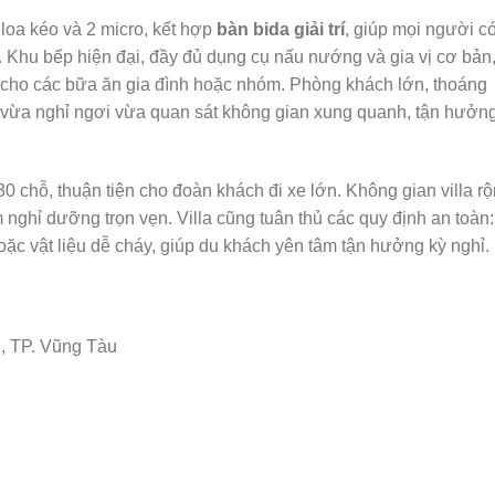
loa kéo và 2 micro, kết hợp
bàn bida giải trí
, giúp mọi người c
n. Khu bếp hiện đại, đầy đủ dụng cụ nấu nướng và gia vị cơ bản
ng cho các bữa ăn gia đình hoặc nhóm. Phòng khách lớn, thoáng
 vừa nghỉ ngơi vừa quan sát không gian xung quanh, tận hưởn
0 chỗ, thuận tiện cho đoàn khách đi xe lớn. Không gian villa r
m nghỉ dưỡng trọn vẹn. Villa cũng tuân thủ các quy định an toàn:
oặc vật liệu dễ cháy, giúp du khách yên tâm tận hưởng kỳ nghỉ.
, TP. Vũng Tàu