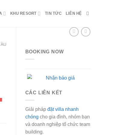
A
KHU RESORT
TIN TỨC
LIÊN HỆ
TÀU
BOOKING NOW
CÁC LIÊN KẾT
l
0 ₫.
Giải pháp
đặt villa nhanh
chóng
cho gia đình, nhóm bạn
và doanh nghiệp tổ chức team
building.