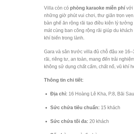
Villa còn có
phòng karaoke miễn phí
với 
những giờ phút vui chơi, thư giãn trọn vẹ
bàn ghế ăn rộng rãi tạo điều kiện lý tưở
mát cùng ban công rộng rãi giúp du khách
khí biển trong lành.
Gara và sân trước villa đủ chỗ đậu xe 16–3
rãi, riêng tư, an toàn, mang đến trải nghiệ
không sử dụng chất cấm, chất nổ, vũ khí h
Thông tin chi tiết:
Địa chỉ:
16 Hoàng Lê Kha, P.8, Bãi Sau
Sức chứa tiêu chuẩn:
15 khách
Sức chứa tối đa:
20 khách