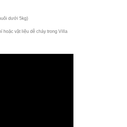
nuôi dưới 5kg)
 hoặc vật liệu dễ cháy trong Villa