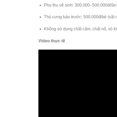
Phụ thu vệ sinh: 300.000–500.000đ/lần
Thú cưng báo trước: 500.000đ/bé (vật 
Không sử dụng chất cấm, chất nổ, vũ khí
Video thực tế