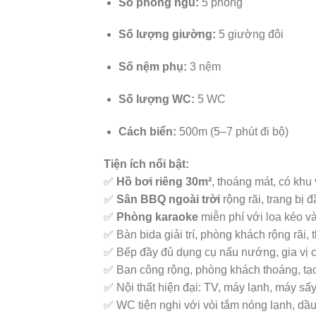
Số phòng ngủ:
5 phòng
Số lượng giường:
5 giường đôi
Số nệm phụ:
3 nệm
Số lượng WC:
5 WC
Cách biển:
500m (5–7 phút đi bộ)
Tiện ích nổi bật:
✅
Hồ bơi riêng 30m²
, thoáng mát, có khu
✅
Sân BBQ ngoài trời
rộng rãi, trang bị
✅
Phòng karaoke
miễn phí với loa kéo và
✅ Bàn bida giải trí, phòng khách rộng rãi,
✅ Bếp đầy đủ dụng cụ nấu nướng, gia vị c
✅ Ban công rộng, phòng khách thoáng, tạo
✅ Nội thất hiện đại: TV, máy lạnh, máy sấ
✅ WC tiện nghi với vòi tắm nóng lạnh, dầ