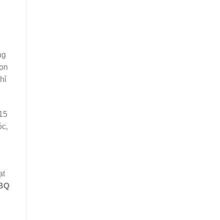
ng
rọn
hỉ
 15
óc,
ạt
BQ