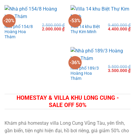
-20%
-53%
2.500.000
₫
9.400.000
₫
Nhà phố 154/8
Villa 14 khu Biệt
Giá
Giá
Giá
Gi
2.000.000
₫
4.400.000
₫
Hoàng Hoa
Thự Kim Minh
gốc
hiện
gốc
hi
là:
tại
là:
tạ
Thám
2.500.000 ₫.
là:
9.400.000 ₫.
là:
2.000.000 ₫.
4.
-36%
5.500.000
₫
Nhà phố 189/3
Giá
Gi
3.500.000
₫
Hoàng Hoa
gốc
hi
là:
tạ
Thám
5.500.000 ₫.
là:
3.
HOMESTAY & VILLA KHU LONG CUNG -
SALE OFF 50%
Khám phá homestay villa Long Cung Vũng Tàu, yên tĩnh,
gần biển, tiện nghi hiện đại, hồ bơi riêng, giá giảm 50% cho