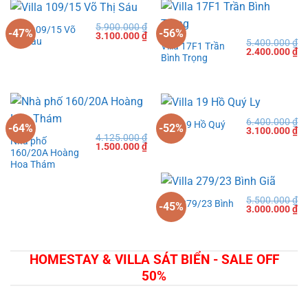
5.900.000
₫
Villa 109/15 Võ
-47%
-56%
Giá
Giá
3.100.000
₫
Thị Sáu
5.400.000
₫
gốc
hiện
Villa 17F1 Trần
Giá
Gi
2.400.000
₫
là:
tại
Bình Trọng
gốc
hi
5.900.000 ₫.
là:
là:
tạ
3.100.000 ₫.
5.400.000 ₫.
là:
2.
6.400.000
₫
Villa 19 Hồ Quý
-64%
-52%
Giá
Gi
3.100.000
₫
Ly
4.125.000
₫
gốc
hi
Nhà phố
Giá
Giá
1.500.000
₫
là:
tạ
160/20A Hoàng
gốc
hiện
6.400.000 ₫.
là:
là:
tại
Hoa Thám
3.
4.125.000 ₫.
là:
1.500.000 ₫.
5.500.000
₫
Villa 279/23 Bình
-45%
Giá
Gi
3.000.000
₫
Giã
gốc
hi
là:
tạ
5.500.000 ₫.
là:
3.
HOMESTAY & VILLA SÁT BIỂN - SALE OFF
50%