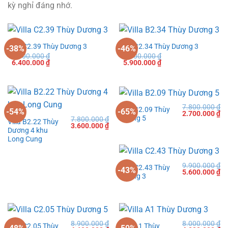
kỳ nghỉ đáng nhớ.
Villa C2.39 Thùy Dương 3
Villa B2.34 Thùy Dương 3
-38%
-46%
10.400.000
₫
10.900.000
₫
Giá
Giá
Giá
Giá
6.400.000
₫
5.900.000
₫
gốc
hiện
gốc
hiện
là:
tại
là:
tại
10.400.000 ₫.
là:
10.900.000 ₫.
là:
6.400.000 ₫.
5.900.000 ₫.
7.800.000
₫
Villa B2.09 Thùy
-54%
-65%
Giá
Gi
2.700.000
₫
Dương 5
7.800.000
₫
gốc
hi
Villa B2.22 Thùy
Giá
Giá
3.600.000
₫
là:
tạ
Dương 4 khu
gốc
hiện
7.800.000 ₫.
là:
là:
tại
Long Cung
2.
7.800.000 ₫.
là:
3.600.000 ₫.
9.900.000
₫
Villa C2.43 Thùy
-43%
Giá
Gi
5.600.000
₫
Dương 3
gốc
hi
là:
tạ
9.900.000 ₫.
là:
5.
8.900.000
₫
8.000.000
₫
Villa C2.05 Thùy
Villa A1 Thùy