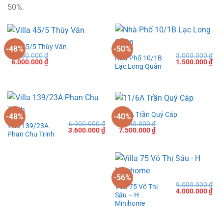
50%.
Villa 45/5 Thùy Vân
-48%
-50%
11.500.000
₫
3.000.000
₫
Nhà Phố 10/1B
Giá
Giá
Giá
Gi
6.000.000
₫
1.500.000
₫
Lạc Long Quân
gốc
hiện
gốc
hi
là:
tại
là:
tạ
11.500.000 ₫.
là:
3.000.000 ₫.
là:
6.000.000 ₫.
1.
11/6A Trần Quý Cáp
-48%
-40%
12.500.000
₫
6.900.000
₫
Villa 139/23A
Giá
Giá
Giá
Giá
7.500.000
₫
3.600.000
₫
Phan Chu Trinh
gốc
hiện
gốc
hiện
là:
tại
là:
tại
12.500.000 ₫.
là:
6.900.000 ₫.
là:
7.500.000 ₫.
3.600.000 ₫.
-56%
9.000.000
₫
Villa 75 Võ Thị
Giá
Gi
4.000.000
₫
Sáu – H
gốc
hi
là:
tạ
Minihome
9.000.000 ₫.
là:
4.