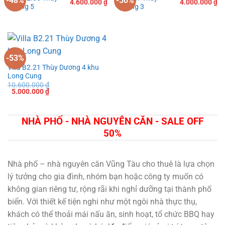
-48%
-50%
Giá
Giá
Giá
Gi
4.600.000
₫
4.000.000
₫
Dương 5
Dương 3
gốc
hiện
gốc
hi
là:
tại
là:
tạ
8.900.000 ₫.
là:
8.000.000 ₫.
là:
4.600.000 ₫.
4.
-53%
Villa B2.21 Thùy Dương 4 khu
Long Cung
10.600.000
₫
Giá
Giá
5.000.000
₫
gốc
hiện
là:
tại
10.600.000 ₫.
là:
5.000.000 ₫.
NHÀ PHỐ - NHÀ NGUYÊN CĂN - SALE OFF
50%
Nhà phố – nhà nguyên căn Vũng Tàu cho thuê là lựa chọn
lý tưởng cho gia đình, nhóm bạn hoặc công ty muốn có
không gian riêng tư, rộng rãi khi nghỉ dưỡng tại thành phố
biển. Với thiết kế tiện nghi như một ngôi nhà thực thụ,
khách có thể thoải mái nấu ăn, sinh hoạt, tổ chức BBQ hay