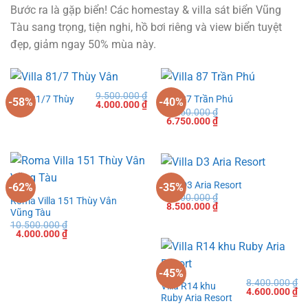
Bước ra là gặp biển! Các homestay & villa sát biển Vũng
Tàu sang trọng, tiện nghi, hồ bơi riêng và view biển tuyệt
đẹp, giảm ngay 50% mùa này.
9.500.000
₫
Villa 81/7 Thùy
Villa 87 Trần Phú
-58%
-40%
Giá
Giá
4.000.000
₫
Vân
11.250.000
₫
gốc
hiện
Giá
Giá
6.750.000
₫
là:
tại
gốc
hiện
9.500.000 ₫.
là:
là:
tại
4.000.000 ₫.
11.250.000 ₫.
là:
6.750.000 ₫.
Villa D3 Aria Resort
-62%
-35%
13.000.000
₫
Roma Villa 151 Thùy Vân
Giá
Giá
8.500.000
₫
Vũng Tàu
gốc
hiện
là:
tại
10.500.000
₫
13.000.000 ₫.
là:
Giá
Giá
4.000.000
₫
8.500.000 ₫.
gốc
hiện
là:
tại
10.500.000 ₫.
là:
4.000.000 ₫.
-45%
8.400.000
₫
Villa R14 khu
Giá
Gi
4.600.000
₫
Ruby Aria Resort
gốc
hi