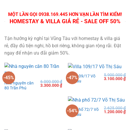
MỘT LẦN GỌI 0938.169.445 HƠN VẠN LẦN TÌM KIẾM!
HOMESTAY & VILLA GIÁ RẺ - SALE OFF 50%
Tận hưởng kỳ nghỉ tại Vũng Tàu với homestay & villa giá
rẻ, đầy đủ tiện nghi, hồ bơi riêng, không gian rộng rãi. Đặt
ngay để nhận ưu đãi giảm 50%.
5.900.000
₫
Villa 109/17 Võ
-45%
-47%
Giá
Gi
3.100.000
₫
Thị Sáu
6.000.000
₫
gốc
hi
Nhà nguyên căn
Giá
Giá
3.300.000
₫
là:
tạ
80 Trần Phú
gốc
hiện
5.900.000 ₫.
là:
là:
tại
3.
6.000.000 ₫.
là:
3.300.000 ₫.
2.625.000
₫
Nhà phố 72/7 Võ
-54%
Giá
Gi
1.200.000
₫
Thị Sáu
gốc
hi
là:
tạ
2.625.000 ₫.
là:
1.