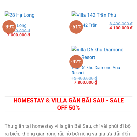
là:
tạ
8.400.000 ₫.
là:
4.
8.400.000
₫
Villa 142 Trần
28 Hạ Long
-39%
-51%
Giá
Gi
4.100.000
₫
Phú
11.500.000
₫
gốc
hi
Giá
Giá
7.000.000
₫
là:
tạ
gốc
hiện
8.400.000 ₫.
là:
là:
tại
4.
11.500.000 ₫.
là:
7.000.000 ₫.
-42%
Villa D6 khu Diamond Aria
Resort
13.400.000
₫
Giá
Giá
7.800.000
₫
gốc
hiện
là:
tại
13.400.000 ₫.
là:
7.800.000 ₫.
HOMESTAY & VILLA GẦN BÃI SAU - SALE
OFF 50%
Thư giãn tại homestay villa gần Bãi Sau, chỉ vài phút đi bộ
ra biển, không gian rộng rãi, hồ bơi riêng và giá ưu đãi đến