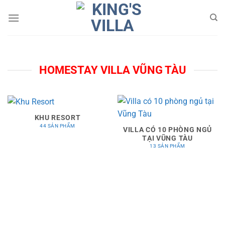
Bỏ
qua
nội
dung
HOMESTAY VILLA VŨNG TÀU
KHU RESORT
44 SẢN PHẨM
VILLA CÓ 10 PHÒNG NGỦ
TẠI VŨNG TÀU
13 SẢN PHẨM