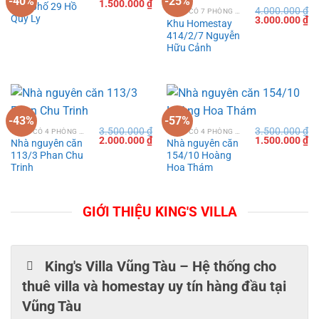
-40%
-25%
Giá
Giá
1.500.000
₫
Nhà phố 29 Hồ
4.000.000
₫
gốc
hiện
VILLA CÓ 7 PHÒNG NGỦ TẠI VŨNG TÀU
Quý Ly
Giá
Gi
3.000.000
₫
là:
tại
Khu Homestay
gốc
hi
2.500.000 ₫.
là:
414/2/7 Nguyễn
là:
tạ
1.500.000 ₫.
4.000.000 ₫.
là:
Hữu Cảnh
3.
-43%
-57%
3.500.000
₫
3.500.000
₫
VILLA CÓ 4 PHÒNG NGỦ TẠI VŨNG TÀU
VILLA CÓ 4 PHÒNG NGỦ TẠI VŨNG TÀU
Giá
Giá
Giá
Gi
2.000.000
₫
1.500.000
₫
Nhà nguyên căn
Nhà nguyên căn
gốc
hiện
gốc
hi
113/3 Phan Chu
154/10 Hoàng
là:
tại
là:
tạ
3.500.000 ₫.
là:
3.500.000 ₫.
là:
Trinh
Hoa Thám
2.000.000 ₫.
1.
GIỚI THIỆU KING'S VILLA
King's Villa Vũng Tàu – Hệ thống cho
thuê villa và homestay uy tín hàng đầu tại
Vũng Tàu