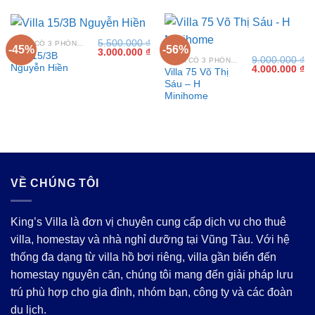
5.500.000
₫
VILLA CÓ 3 PHÒNG NGỦ TẠI VŨNG TÀU
-45%
-56%
Giá
Giá
3.000.000
₫
Villa 15/3B
9.000.000
₫
gốc
hiện
VILLA CÓ 3 PHÒNG NGỦ TẠI VŨNG TÀU
Nguyễn Hiền
Giá
Gi
4.000.000
₫
là:
tại
Villa 75 Võ Thị
gốc
hi
5.500.000 ₫.
là:
Sáu – H
là:
tại
3.000.000 ₫.
9.000.000 ₫.
là:
Minihome
4.
VỀ CHÚNG TÔI
King’s Villa là đơn vị chuyên cung cấp dịch vụ cho thuê
villa, homestay và nhà nghỉ dưỡng tại Vũng Tàu. Với hệ
thống đa dạng từ villa hồ bơi riêng, villa gần biển đến
homestay nguyên căn, chúng tôi mang đến giải pháp lưu
trú phù hợp cho gia đình, nhóm bạn, công ty và các đoàn
du lịch.