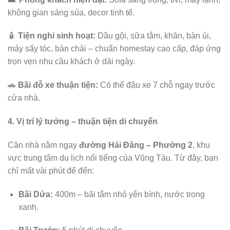
không gian sáng sủa, decor tinh tế.
🧴
Tiện nghi sinh hoạt:
Dầu gội, sữa tắm, khăn, bàn ủi,
máy sấy tóc, bàn chải – chuẩn homestay cao cấp, đáp ứng
trọn vẹn nhu cầu khách ở dài ngày.
🚗
Bãi đỗ xe thuận tiện:
Có thể đậu xe 7 chỗ ngay trước
cửa nhà.
4. Vị trí lý tưởng – thuận tiện di chuyển
Căn nhà nằm ngay
đường Hải Đăng – Phường 2
, khu
vực trung tâm du lịch nổi tiếng của Vũng Tàu. Từ đây, bạn
chỉ mất vài phút để đến:
Bãi Dứa:
400m – bãi tắm nhỏ yên bình, nước trong
xanh.