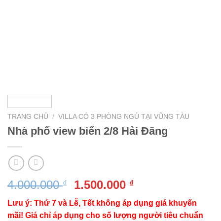
TRANG CHỦ
/
VILLA CÓ 3 PHÒNG NGỦ TẠI VŨNG TÀU
Nhà phố view biển 2/8 Hải Đăng
Giá
Giá
4.000.000
1.500.000
₫
₫
gốc
hiện
Lưu ý: Thứ 7 và Lễ, Tết không áp dụng giá khuyến
là:
tại
mãi! Giá chỉ áp dụng cho số lượng người tiêu chuẩn
4.000.000 ₫.
là: