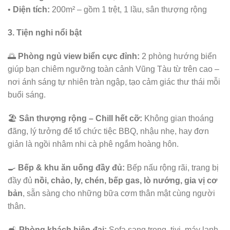
•
Diện tích:
200m² – gồm 1 trệt, 1 lầu, sân thượng rộng
3. Tiện nghi nổi bật
🌅
Phòng ngủ view biển cực đỉnh:
2 phòng hướng biển
giúp bạn chiêm ngưỡng toàn cảnh Vũng Tàu từ trên cao –
nơi ánh sáng tự nhiên tràn ngập, tạo cảm giác thư thái mỗi
buổi sáng.
🏖
Sân thượng rộng – Chill hết cỡ:
Không gian thoáng
đãng, lý tưởng để tổ chức tiệc BBQ, nhậu nhẹ, hay đơn
giản là ngồi nhâm nhi cà phê ngắm hoàng hôn.
🍳
Bếp & khu ăn uống đầy đủ:
Bếp nấu rộng rãi, trang bị
đầy đủ
nồi, chảo, ly, chén, bếp gas, lò nướng, gia vị cơ
bản
, sẵn sàng cho những bữa cơm thân mật cùng người
thân.
🛋
Phòng khách hiện đại:
Sofa sang trọng, tivi, máy lạnh,