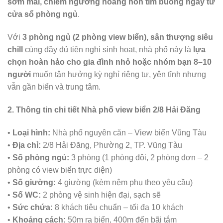
sớm mai, chiêm ngưỡng hoàng hôn tím buông ngay từ
cửa sổ phòng ngủ
.
Với
3 phòng ngủ (2 phòng view biển), sân thượng siêu
chill
cùng đầy đủ tiện nghi sinh hoạt, nhà phố này là
lựa
chọn hoàn hảo cho gia đình nhỏ hoặc nhóm bạn 8–10
người
muốn tận hưởng kỳ nghỉ riêng tư, yên tĩnh nhưng
vẫn gần biển và trung tâm.
2. Thông tin chi tiết Nhà phố view biển 2/8 Hải Đăng
•
Loại hình:
Nhà phố nguyên căn – View biển Vũng Tàu
•
Địa chỉ:
2/8 Hải Đăng, Phường 2, TP. Vũng Tàu
•
Số phòng ngủ:
3 phòng (1 phòng đôi, 2 phòng đơn – 2
phòng có view biển trực diện)
•
Số giường:
4 giường (kèm nệm phụ theo yêu cầu)
•
Số WC:
2 phòng vệ sinh hiện đại, sạch sẽ
•
Sức chứa:
8 khách tiêu chuẩn – tối đa 10 khách
•
Khoảng cách:
50m ra biển, 400m đến bãi tắm