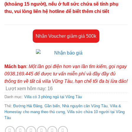
(khoảng 15 người), nếu ở full sức chứa sẽ tính phụ
1.500.000 ₫.
thu, vui lòng liên hệ hotline để biết thêm chi tiết
Nhận Voucher giảm giá 500k
Mách bạn
:
Một lần gọi điện hơn vạn lần tìm kiếm, gọi ngay
0938.169.445 để được tư vấn miễn phí và đầy đầy đủ
thông tin về tất cả villa Vũng Tàu, hạn chế tối đa bị lừa đảo!
Lượt xem hôm nay:
16
Danh mục:
Villa có 3 phòng ngủ tại Vũng Tàu
Thẻ:
Đường Hải Đăng
,
Gần biển
,
Nhà nguyên căn Vũng Tàu
,
Villa &
Homestay cho mang theo thú cưng
,
Villa sức chứa 10 người tại Vũng
Tàu