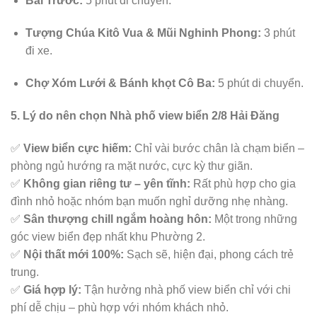
Bãi Trước:
5 phút di chuyển.
Tượng Chúa Kitô Vua & Mũi Nghinh Phong:
3 phút
đi xe.
Chợ Xóm Lưới & Bánh khọt Cô Ba:
5 phút di chuyển.
5. Lý do nên chọn Nhà phố view biển 2/8 Hải Đăng
✅
View biển cực hiếm:
Chỉ vài bước chân là chạm biển –
phòng ngủ hướng ra mặt nước, cực kỳ thư giãn.
✅
Không gian riêng tư – yên tĩnh:
Rất phù hợp cho gia
đình nhỏ hoặc nhóm bạn muốn nghỉ dưỡng nhẹ nhàng.
✅
Sân thượng chill ngắm hoàng hôn:
Một trong những
góc view biển đẹp nhất khu Phường 2.
✅
Nội thất mới 100%:
Sạch sẽ, hiện đại, phong cách trẻ
trung.
✅
Giá hợp lý:
Tận hưởng nhà phố view biển chỉ với chi
phí dễ chịu – phù hợp với nhóm khách nhỏ.