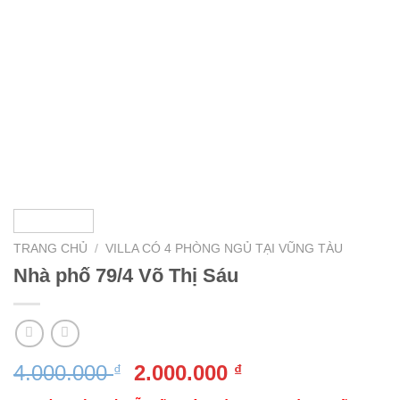
TRANG CHỦ
/
VILLA CÓ 4 PHÒNG NGỦ TẠI VŨNG TÀU
Nhà phố 79/4 Võ Thị Sáu
Giá
Giá
4.000.000
2.000.000
₫
₫
gốc
hiện