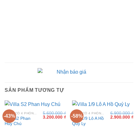
SẢN PHẨM TƯƠNG TỰ
5.600.000
₫
6.900.000
₫
VILLA CÓ 4 PHÒNG NGỦ TẠI VŨNG TÀU
VILLA CÓ 4 PHÒNG NGỦ TẠI VŨNG TÀU
-43%
-58%
Giá
Giá
Giá
Gi
3.200.000
₫
2.900.000
₫
Villa S2 Phan
Villa 1/9 Lô A Hồ
gốc
hiện
gốc
hi
Huy Chú
Quý Ly
là:
tại
là:
tại
5.600.000 ₫.
là:
6.900.000 ₫.
là:
3.200.000 ₫.
2.