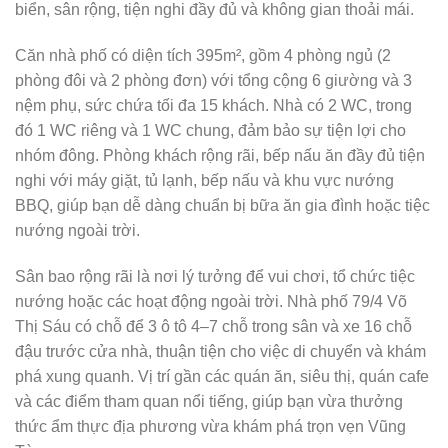
biển, sân rộng, tiện nghi đầy đủ và không gian thoải mái.
Căn nhà phố có diện tích 395m², gồm 4 phòng ngủ (2
phòng đôi và 2 phòng đơn) với tổng cộng 6 giường và 3
nệm phụ, sức chứa tối đa 15 khách. Nhà có 2 WC, trong
đó 1 WC riêng và 1 WC chung, đảm bảo sự tiện lợi cho
nhóm đông. Phòng khách rộng rãi, bếp nấu ăn đầy đủ tiện
nghi với máy giặt, tủ lạnh, bếp nấu và khu vực nướng
BBQ, giúp bạn dễ dàng chuẩn bị bữa ăn gia đình hoặc tiệc
nướng ngoài trời.
Sân bao rộng rãi là nơi lý tưởng để vui chơi, tổ chức tiệc
nướng hoặc các hoạt động ngoài trời. Nhà phố 79/4 Võ
Thị Sáu có chỗ để 3 ô tô 4–7 chỗ trong sân và xe 16 chỗ
đậu trước cửa nhà, thuận tiện cho việc di chuyển và khám
phá xung quanh. Vị trí gần các quán ăn, siêu thị, quán cafe
và các điểm tham quan nổi tiếng, giúp bạn vừa thưởng
thức ẩm thực địa phương vừa khám phá trọn vẹn Vũng