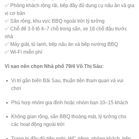
✅ Phòng khách rộng rãi, bếp đầy đủ dụng cụ nấu ăn và gia
vị cơ bản
✅ Sân rộng, khu vực BBQ ngoài trời lý tưởng
✅ Chỗ để 3 ô tô 4–7 chỗ trong sân, xe 16 chỗ đậu trước
nhà
✅ Máy giặt, tủ lạnh, bếp nấu ăn và bếp nướng BBQ
✅ Wi-Fi miễn phí
Vì sao nên chọn Nhà phố 79/4 Võ Thị Sáu:
Vị trí gần biển Bãi Sau, thuận tiện tham quan và vui
chơi
Phù hợp nhóm gia đình hoặc nhóm bạn 10–15 khách
Không gian rộng, sân BBQ thoáng mát, lý tưởng cho
các hoạt động ngoài trời
Trang bị đầy đủ tiện nghi: WC riêng, phòng khách, bếp,