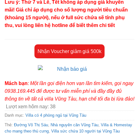
Lưu ý: Thứ 7 và Lễ, Tết không áp dụng giá khuyến
là:
tại
mãi! Giá chỉ áp dụng cho số lượng người tiêu chuẩn
4.000.000 ₫.
là:
(khoảng 15 người), nếu ở full sức chứa sẽ tính phụ
2.000.000 ₫.
thu, vui lòng liên hệ hotline để biết thêm chi tiết
Nhận Voucher giảm giá 500k
Mách bạn
:
Một lần gọi điện hơn vạn lần tìm kiếm, gọi ngay
0938.169.445 để được tư vấn miễn phí và đầy đầy đủ
thông tin về tất cả villa Vũng Tàu, hạn chế tối đa bị lừa đảo!
Lượt xem hôm nay:
38
Danh mục:
Villa có 4 phòng ngủ tại Vũng Tàu
Thẻ:
Đường Võ Thị Sáu
,
Nhà nguyên căn Vũng Tàu
,
Villa & Homestay
cho mang theo thú cưng
,
Villa sức chứa 10 người tại Vũng Tàu