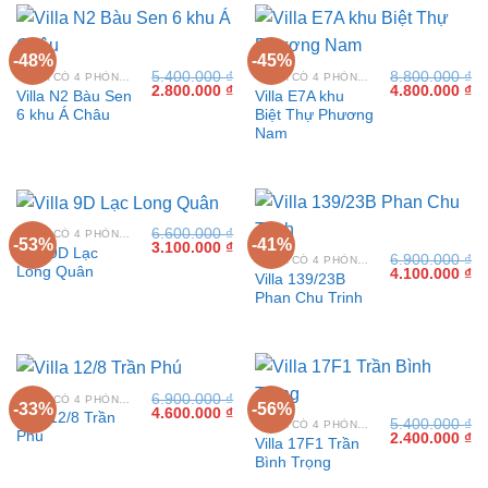
-48%
-45%
5.400.000
₫
8.800.000
₫
VILLA CÓ 4 PHÒNG NGỦ TẠI VŨNG TÀU
VILLA CÓ 4 PHÒNG NGỦ TẠI VŨNG TÀU
Giá
Giá
Giá
Gi
2.800.000
₫
4.800.000
₫
Villa N2 Bàu Sen
Villa E7A khu
gốc
hiện
gốc
hi
6 khu Á Châu
Biệt Thự Phương
là:
tại
là:
tại
5.400.000 ₫.
là:
8.800.000 ₫.
là:
Nam
2.800.000 ₫.
4.
6.600.000
₫
VILLA CÓ 4 PHÒNG NGỦ TẠI VŨNG TÀU
-53%
-41%
Giá
Giá
3.100.000
₫
Villa 9D Lạc
6.900.000
₫
gốc
hiện
VILLA CÓ 4 PHÒNG NGỦ TẠI VŨNG TÀU
Long Quân
Giá
Gi
4.100.000
₫
là:
tại
Villa 139/23B
gốc
hi
6.600.000 ₫.
là:
Phan Chu Trinh
là:
tại
3.100.000 ₫.
6.900.000 ₫.
là:
4.
6.900.000
₫
VILLA CÓ 4 PHÒNG NGỦ TẠI VŨNG TÀU
-33%
-56%
Giá
Giá
4.600.000
₫
Villa 12/8 Trần
5.400.000
₫
gốc
hiện
VILLA CÓ 4 PHÒNG NGỦ TẠI VŨNG TÀU
Phú
Giá
Gi
2.400.000
₫
là:
tại
Villa 17F1 Trần
gốc
hi
6.900.000 ₫.
là:
Bình Trọng
là:
tại
4.600.000 ₫.
5.400.000 ₫.
là: