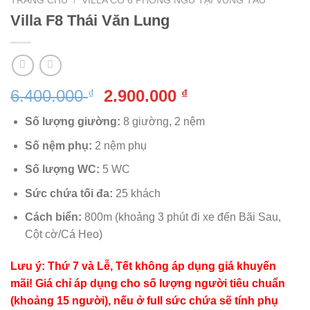
TRANG CHỦ
/
VILLA CÓ 6 PHÒNG NGỦ TẠI VŨNG TÀU
Villa F8 Thái Văn Lung
Giá
Giá
6.400.000
2.900.000
₫
₫
gốc
hiện
Số lượng giường:
8 giường, 2 nệm
là:
tại
6.400.000 ₫.
là:
Số nệm phụ:
2 nệm phụ
2.900.000 ₫.
Số lượng WC:
5 WC
Sức chứa tối đa:
25 khách
Cách biển:
800m (khoảng 3 phút đi xe đến Bãi Sau,
Cột cờ/Cá Heo)
Lưu ý: Thứ 7 và Lễ, Tết không áp dụng giá khuyến
mãi! Giá chỉ áp dụng cho số lượng người tiêu chuẩn
(khoảng 15 người), nếu ở full sức chứa sẽ tính phụ