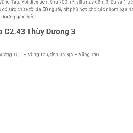
ũng Tàu. Với diện tích rộng 700 m², villa này gồm 3 lầu và 1 trệ
a có sức chứa tối đa 50 người, rất phù hợp cho các nhóm bạn h
ỉ dưỡng gần biển.
lla C2.43 Thùy Dương 3
ường 10, TP. Vũng Tàu, tỉnh Bà Rịa – Vũng Tàu