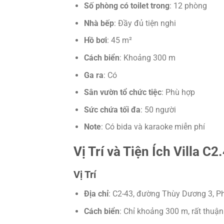
Số phòng có toilet trong
: 12 phòng
Nhà bếp
: Đầy đủ tiện nghi
Hồ bơi
: 45 m²
Cách biển
: Khoảng 300 m
Ga ra
: Có
Sân vườn tổ chức tiệc
: Phù hợp
Sức chứa tối đa
: 50 người
Note
: Có bida và karaoke miễn phí
Vị Trí và Tiện Ích Villa C
Vị Trí
Địa chỉ
: C2-43, đường Thùy Dương 3, Ph
Cách biển
: Chỉ khoảng 300 m, rất thuận