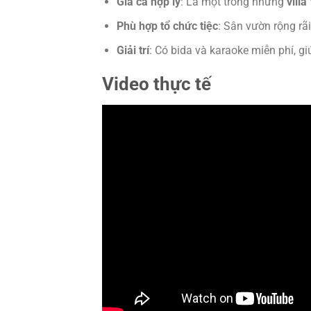
Giá cả hợp lý
: Là một trong những
villa
Phù hợp tổ chức tiệc
: Sân vườn rộng rãi
Giải trí
: Có bida và karaoke miễn phí, giú
Video thực tế