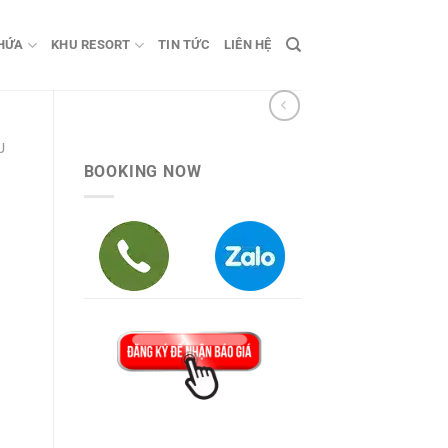
HỨA
KHU RESORT
TIN TỨC
LIÊN HỆ
U
BOOKING NOW
00 ₫.