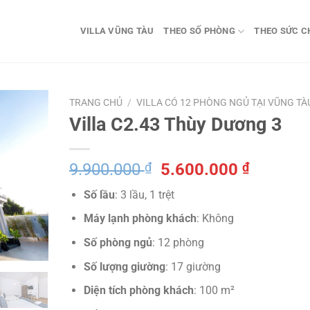
VILLA VŨNG TÀU
THEO SỐ PHÒNG
THEO SỨC C
TRANG CHỦ
/
VILLA CÓ 12 PHÒNG NGỦ TẠI VŨNG TÀ
Villa C2.43 Thùy Dương 3
Giá
Giá
9.900.000
₫
5.600.000
₫
gốc
hiện
Số lầu
: 3 lầu, 1 trệt
là:
tại
9.900.000 ₫.
là:
Máy lạnh phòng khách
: Không
5.600.0
Số phòng ngủ
: 12 phòng
Số lượng giường
: 17 giường
Diện tích phòng khách
: 100 m²