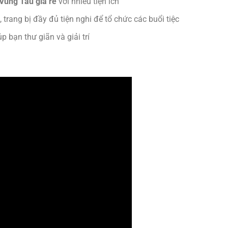
 Vũng Tàu giá rẻ
với nhiều tiện ích
, trang bị đầy đủ tiện nghi để tổ chức các buổi tiệc
p bạn thư giãn và giải trí