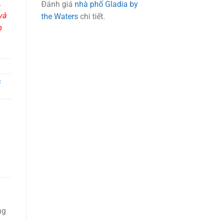
,
Đánh giá
nhà phố Gladia by
và
the Waters
chi tiết.
n
c
ng