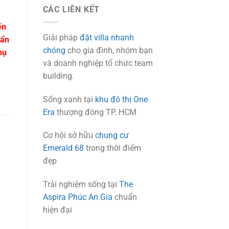
CÁC LIÊN KẾT
ến
Giải pháp
đặt villa nhanh
uẩn
chóng
cho gia đình, nhóm bạn
hụ
và doanh nghiệp tổ chức team
building.
Sống xanh tại
khu đô thị One
Era
thượng đông TP. HCM
Cơ hội sở hữu
chung cư
Emerald 68
trong thời điểm
đẹp
Trải nghiệm sống tại
The
Aspira Phúc An Gia
chuẩn
hiện đại