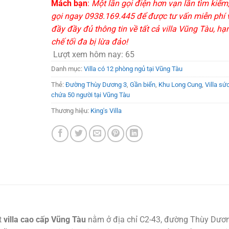
Mách bạn
:
Một lần gọi điện hơn vạn lần tìm kiếm
gọi ngay 0938.169.445 để được tư vấn miễn phí 
đầy đầy đủ thông tin về tất cả villa Vũng Tàu, hạ
chế tối đa bị lừa đảo!
Lượt xem hôm nay:
65
Danh mục:
Villa có 12 phòng ngủ tại Vũng Tàu
Thẻ:
Đường Thùy Dương 3
,
Gần biển
,
Khu Long Cung
,
Villa sứ
chứa 50 người tại Vũng Tàu
Thương hiệu:
King's Villa
t
villa cao cấp Vũng Tàu
nằm ở địa chỉ C2-43, đường Thùy Dươ