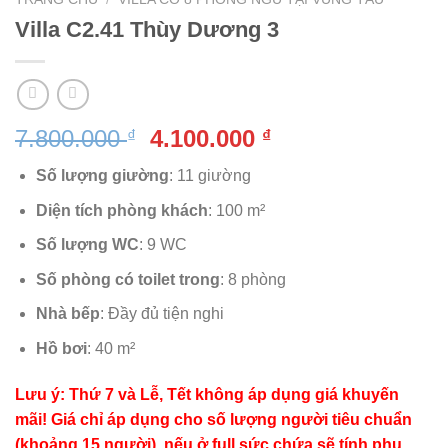
Villa C2.41 Thùy Dương 3
Giá
Giá
7.800.000
4.100.000
₫
₫
gốc
hiện
Số lượng giường
: 11 giường
là:
tại
7.800.000 ₫.
là:
Diện tích phòng khách
: 100 m²
4.100.000 ₫.
Số lượng WC
: 9 WC
Số phòng có toilet trong
: 8 phòng
Nhà bếp
: Đầy đủ tiện nghi
Hồ bơi
: 40 m²
Lưu ý: Thứ 7 và Lễ, Tết không áp dụng giá khuyến
mãi! Giá chỉ áp dụng cho số lượng người tiêu chuẩn
(khoảng 15 người), nếu ở full sức chứa sẽ tính phụ