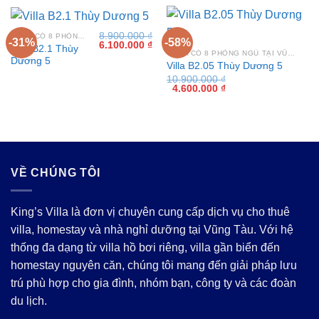
8.900.000
₫
VILLA CÓ 8 PHÒNG NGỦ TẠI VŨNG TÀU
-31%
-58%
Giá
Giá
6.100.000
₫
Villa B2.1 Thùy
gốc
hiện
VILLA CÓ 8 PHÒNG NGỦ TẠI VŨNG TÀU
Dương 5
là:
tại
Villa B2.05 Thùy Dương 5
8.900.000 ₫.
là:
10.900.000
₫
6.100.000 ₫.
Giá
Giá
4.600.000
₫
gốc
hiện
là:
tại
10.900.000 ₫.
là:
4.600.000 ₫.
VỀ CHÚNG TÔI
King’s Villa là đơn vị chuyên cung cấp dịch vụ cho thuê
villa, homestay và nhà nghỉ dưỡng tại Vũng Tàu. Với hệ
thống đa dạng từ villa hồ bơi riêng, villa gần biển đến
homestay nguyên căn, chúng tôi mang đến giải pháp lưu
trú phù hợp cho gia đình, nhóm bạn, công ty và các đoàn
du lịch.