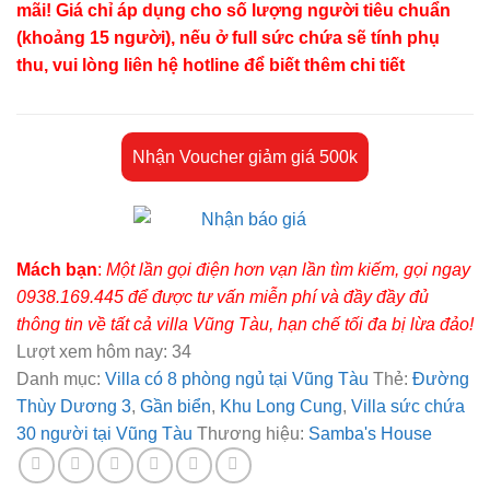
mãi! Giá chỉ áp dụng cho số lượng người tiêu chuẩn
(khoảng 15 người), nếu ở full sức chứa sẽ tính phụ
thu, vui lòng liên hệ hotline để biết thêm chi tiết
Nhận Voucher giảm giá 500k
Mách bạn
:
Một lần gọi điện hơn vạn lần tìm kiếm, gọi ngay
0938.169.445 để được tư vấn miễn phí và đầy đầy đủ
thông tin về tất cả villa Vũng Tàu, hạn chế tối đa bị lừa đảo!
Lượt xem hôm nay:
34
Danh mục:
Villa có 8 phòng ngủ tại Vũng Tàu
Thẻ:
Đường
Thùy Dương 3
,
Gần biển
,
Khu Long Cung
,
Villa sức chứa
30 người tại Vũng Tàu
Thương hiệu:
Samba's House