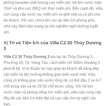
phòng karaoke chất lượng cao miễn phí, hồ bơi nước mặn
70m² và khu vực BBQ với than miễn phí. Bên cạnh đó, villa
còn cung cấp nước lọc miễn phí và ghế mát xa có phí cho
du khách. Với sức chứa lớn và các tiện ích phong phú,
villa này đảm bảo mang lại trải nghiệm nghỉ dưỡng tuyệt
vời.
Vị Trí và Tiện Ích của Villa C2.30 Thùy Dương
3
Villa C2.30 Thùy Dương 3
tọa lạc tại Thùy Dương 3,
Phường 10, Tp. Vũng Tàu, cách biển chỉ 300m, khoảng 5
phút đi bộ. Vị trí thuận lợi này giúp du khách dễ dàng tiếp
cận biển và tận hưởng không gian biển xanh mát. Villa
cũng có không gian sân vườn rộng rãi, có thể đậu 2 xe 4-7
chỗ trong sân và xe 29-50 chỗ trước cổng. Với hồ bơi
nước mặn và phòng xông hơi miễn phí, villa này cung cấp
đầy đủ các tiện ích hiện đại và cao cấp cho kỳ nghỉ của
bạn.