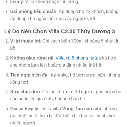
Lưu ý
: Villa không nhận thú cưng
Giá phòng tiêu chuẩn
: Áp dụng cho 22 khách, không
áp dụng cho ngày thứ 7 và các ngày lễ, tết.
Lý Do Nên Chọn Villa C2.30 Thùy Dương 3
Vị trí thuận lợi
: Chỉ cách biển 300m, khoảng 5 phút đi
bộ.
Không gian rộng rãi
:
Villa có 8 phòng ngủ
, phù hợp
cho nhóm bạn lớn hoặc gia đình nhiều thế hệ.
Tiện nghi hiện đại
: Karaoke, hồ bơi nước mặn, phòng
xông hơi.
Sức chứa lớn
: Có thể chứa tới 30 người, phù hợp cho
các buổi tiệc gia đình, hội họp bạn bè.
Giá cả hợp lý
: Dù là
villa Vũng Tàu cao cấp
, nhưng
giá thuê lại rất hợp lý, đặc biệt khi chia sẻ chi phí với
nhiều người.