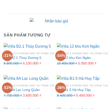
SẢN PHẨM TƯƠNG TỰ
VILLA CÓ 8 PHÒNG NGỦ TẠI VŨNG TÀU
VILLA CÓ 8 PHÒNG NGỦ TẠI VŨNG TÀU
-31%
-54%
Villa B2.1 Thùy Dương 5
Villa 12 khu Kim Ngân
Giá
Giá
Giá
Giá
8.900.000
₫
6.100.000
₫
10.800.000
₫
5.000.000
₫
gốc
hiện
gốc
hiện
là:
tại
là:
tại
8.900.000 ₫.
là:
10.800.000 ₫.
là:
6.100.000 ₫.
5.000.00
VILLA CÓ 8 PHÒNG NGỦ TẠI VŨNG TÀU
VILLA CÓ 8 PHÒNG NGỦ TẠI VŨNG TÀU
-53%
-36%
Villa 6A Lạc Long Quân
Villa B1.5 Hà Huy Tập
Giá
Giá
Giá
Giá
7.700.000
₫
3.600.000
₫
8.400.000
₫
5.400.000
₫
gốc
hiện
gốc
hiện
là:
tại
là:
tại