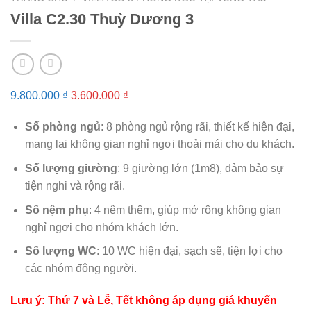
Villa C2.30 Thuỳ Dương 3
Giá
Giá
9.800.000
₫
3.600.000
₫
gốc
hiện
Số phòng ngủ
: 8 phòng ngủ rộng rãi, thiết kế hiện đại,
là:
tại
mang lại không gian nghỉ ngơi thoải mái cho du khách.
9.800.000 ₫.
là:
3.600.000 ₫.
Số lượng giường
: 9 giường lớn (1m8), đảm bảo sự
tiện nghi và rộng rãi.
Số nệm phụ
: 4 nệm thêm, giúp mở rộng không gian
nghỉ ngơi cho nhóm khách lớn.
Số lượng WC
: 10 WC hiện đại, sạch sẽ, tiện lợi cho
các nhóm đông người.
Lưu ý: Thứ 7 và Lễ, Tết không áp dụng giá khuyến