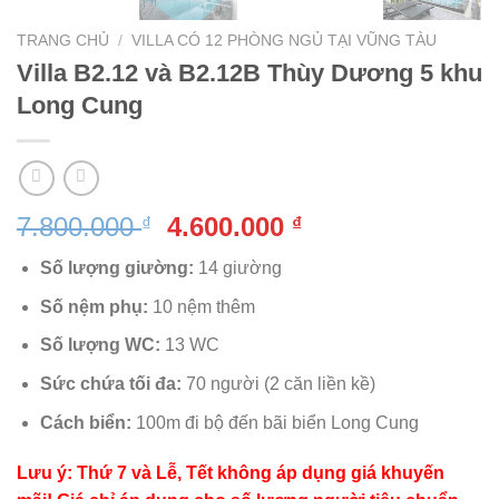
TRANG CHỦ
/
VILLA CÓ 12 PHÒNG NGỦ TẠI VŨNG TÀU
Villa B2.12 và B2.12B Thùy Dương 5 khu
Long Cung
Giá
Giá
7.800.000
4.600.000
₫
₫
gốc
hiện
Số lượng giường:
14 giường
là:
tại
7.800.000 ₫.
là:
Số nệm phụ:
10 nệm thêm
4.600.000 ₫.
Số lượng WC:
13 WC
Sức chứa tối đa:
70 người (2 căn liền kề)
Cách biển:
100m đi bộ đến bãi biển Long Cung
Lưu ý: Thứ 7 và Lễ, Tết không áp dụng giá khuyến