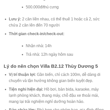
500.000đ/thú cưng
Lưu ý:
2 căn liền nhau, có thể thuê 1 hoặc cả 2, sức
chứa 2 căn lên đến 70 người
Thời gian check-in/check-out:
Nhận nhà: 14h
Trả nhà: 12h ngày hôm sau
Lý do nên chọn Villa B2.12 Thùy Dương 5
Vị trí thuận lợi:
Gần biển, chỉ cách 100m, dễ dàng di
chuyển và tận hưởng không gian biển tuyệt đẹp.
Tiện nghi hiện đại:
Hồ bơi, bàn bida, karaoke, máy
lạnh phòng khách, thang máy, chỗ đậu xe thoải mái,
mang lại trải nghiệm nghỉ dưỡng hoàn hảo.
Sức chứa lớn:
Phù hợp cho nhóm bạn, gia đình đông