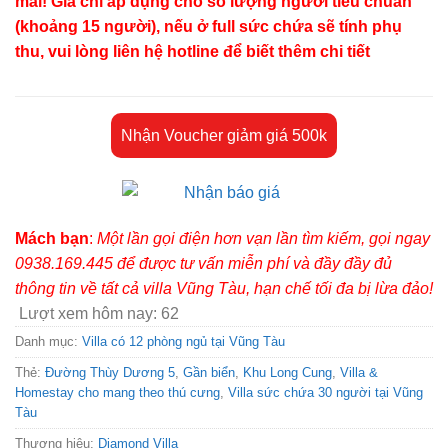
mãi! Giá chỉ áp dụng cho số lượng người tiêu chuẩn
(khoảng 15 người), nếu ở full sức chứa sẽ tính phụ
thu, vui lòng liên hệ hotline để biết thêm chi tiết
Nhận Voucher giảm giá 500k
Mách bạn
:
Một lần gọi điện hơn vạn lần tìm kiếm, gọi ngay
0938.169.445 để được tư vấn miễn phí và đầy đầy đủ
thông tin về tất cả villa Vũng Tàu, hạn chế tối đa bị lừa đảo!
Lượt xem hôm nay:
62
Danh mục:
Villa có 12 phòng ngủ tại Vũng Tàu
Thẻ:
Đường Thùy Dương 5
,
Gần biển
,
Khu Long Cung
,
Villa &
Homestay cho mang theo thú cưng
,
Villa sức chứa 30 người tại Vũng
Tàu
Thương hiệu:
Diamond Villa