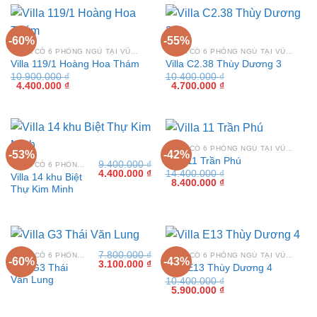
-60%
-55%
VILLA CÓ 6 PHÒNG NGỦ TẠI VŨNG TÀU
VILLA CÓ 6 PHÒNG NGỦ TẠI VŨNG TÀU
Villa 119/1 Hoàng Hoa Thám
Villa C2.38 Thùy Dương 3
10.900.000
₫
10.400.000
₫
Giá
Giá
Giá
Giá
4.400.000
₫
4.700.000
₫
gốc
hiện
gốc
hiện
là:
tại
là:
tại
10.900.000 ₫.
là:
10.400.000 ₫.
là:
4.400.000 ₫.
4.700.000 ₫.
VILLA CÓ 6 PHÒNG NGỦ TẠI VŨNG TÀU
-53%
-42%
Villa 11 Trần Phú
9.400.000
₫
VILLA CÓ 6 PHÒNG NGỦ TẠI VŨNG TÀU
Giá
Giá
4.400.000
₫
14.400.000
₫
Villa 14 khu Biệt
gốc
hiện
Giá
Giá
8.400.000
₫
Thự Kim Minh
là:
tại
gốc
hiện
9.400.000 ₫.
là:
là:
tại
4.400.000 ₫.
14.400.000 ₫.
là:
8.400.000 ₫.
7.800.000
₫
VILLA CÓ 6 PHÒNG NGỦ TẠI VŨNG TÀU
VILLA CÓ 6 PHÒNG NGỦ TẠI VŨNG TÀU
-60%
-43%
Giá
Giá
3.100.000
₫
Villa G3 Thái
Villa E13 Thùy Dương 4
gốc
hiện
Văn Lung
10.400.000
₫
là:
tại
Giá
Giá
5.900.000
₫
7.800.000 ₫.
là:
gốc
hiện
3.100.000 ₫.
là:
tại