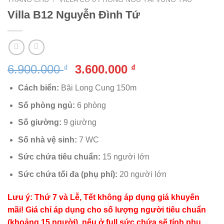
Villa B12 Nguyễn Đình Tứ
Giá
Giá
6.900.000
3.600.000
₫
₫
gốc
hiện
Cách biển:
Bãi Long Cung 150m
là:
tại
6.900.000 ₫.
là:
Số phòng ngủ:
6 phòng
3.600.000 ₫.
Số giường:
9 giường
Số nhà vệ sinh:
7 WC
Sức chứa tiêu chuẩn:
15 người lớn
Sức chứa tối đa (phụ phí):
20 người lớn
Lưu ý: Thứ 7 và Lễ, Tết không áp dụng giá khuyến
mãi! Giá chỉ áp dụng cho số lượng người tiêu chuẩn
(khoảng 15 người), nếu ở full sức chứa sẽ tính phụ