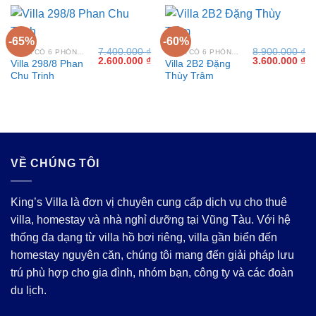
10.400.000 ₫.
là:
5.900.000 ₫.
-65%
-60%
7.400.000
₫
8.900.000
₫
VILLA CÓ 6 PHÒNG NGỦ TẠI VŨNG TÀU
VILLA CÓ 6 PHÒNG NGỦ TẠI VŨNG TÀU
Giá
Giá
Giá
Gi
2.600.000
₫
3.600.000
₫
Villa 298/8 Phan
Villa 2B2 Đặng
gốc
hiện
gốc
hi
Chu Trinh
Thùy Trâm
là:
tại
là:
tại
7.400.000 ₫.
là:
8.900.000 ₫.
là:
2.600.000 ₫.
3.
VỀ CHÚNG TÔI
King’s Villa là đơn vị chuyên cung cấp dịch vụ cho thuê
villa, homestay và nhà nghỉ dưỡng tại Vũng Tàu. Với hệ
thống đa dạng từ villa hồ bơi riêng, villa gần biển đến
homestay nguyên căn, chúng tôi mang đến giải pháp lưu
trú phù hợp cho gia đình, nhóm bạn, công ty và các đoàn
du lịch.