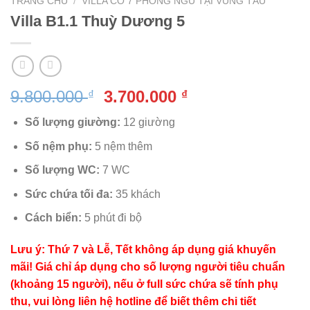
TRANG CHỦ
/
VILLA CÓ 7 PHÒNG NGỦ TẠI VŨNG TÀU
Villa B1.1 Thuỳ Dương 5
Giá
Giá
9.800.000
3.700.000
₫
₫
gốc
hiện
Số lượng giường:
12 giường
là:
tại
9.800.000 ₫.
là:
Số nệm phụ:
5 nệm thêm
3.700.000 ₫.
Số lượng WC:
7 WC
Sức chứa tối đa:
35 khách
Cách biển:
5 phút đi bộ
Lưu ý: Thứ 7 và Lễ, Tết không áp dụng giá khuyến
mãi! Giá chỉ áp dụng cho số lượng người tiêu chuẩn
(khoảng 15 người), nếu ở full sức chứa sẽ tính phụ
thu, vui lòng liên hệ hotline để biết thêm chi tiết