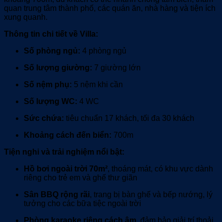
quan trung tâm thành phố, các quán ăn, nhà hàng và tiện ích
xung quanh.
Thông tin chi tiết về Villa:
Số phòng ngủ:
4 phòng ngủ
Số lượng giường:
7 giường lớn
Số nệm phụ:
5 nệm khi cần
Số lượng WC:
4 WC
Sức chứa:
tiêu chuẩn 17 khách, tối đa 30 khách
Khoảng cách đến biển:
700m
Tiện nghi và trải nghiệm nổi bật:
Hồ bơi ngoài trời 70m²
, thoáng mát, có khu vực dành
riêng cho trẻ em và ghế thư giãn
Sân BBQ rộng rãi
, trang bị bàn ghế và bếp nướng, lý
tưởng cho các bữa tiệc ngoài trời
Phòng karaoke riêng cách âm
, đảm bảo giải trí thoải