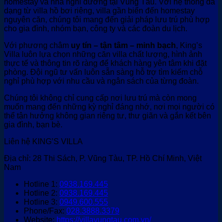
homestay và nhà nghỉ dưỡng tại Vũng Tàu. Với hệ thống đa
3.100.000 ₫.
dạng từ villa hồ bơi riêng, villa gần biển đến homestay
nguyên căn, chúng tôi mang đến giải pháp lưu trú phù hợp
cho gia đình, nhóm bạn, công ty và các đoàn du lịch.
Với phương châm
uy tín – tận tâm – minh bạch
, King’s
Villa luôn lựa chọn những căn villa chất lượng, hình ảnh
thực tế và thông tin rõ ràng để khách hàng yên tâm khi đặt
phòng. Đội ngũ tư vấn luôn sẵn sàng hỗ trợ tìm kiếm chỗ
nghỉ phù hợp với nhu cầu và ngân sách của từng đoàn.
Chúng tôi không chỉ cung cấp nơi lưu trú mà còn mong
muốn mang đến những kỳ nghỉ đáng nhớ, nơi mọi người có
thể tận hưởng không gian riêng tư, thư giãn và gắn kết bên
gia đình, bạn bè.
Liên hệ KING’S VILLA
Địa chỉ: 28 Thi Sách, P. Vũng Tàu, TP. Hồ Chí Minh, Việt
Nam
Hotline 1:
0938.169.445
Hotline 2:
0938.169.445
Hotline 3:
0949.600.555
Phone/Fax:
028.3888.3379
Website:
https://villavungtau.com.vn/