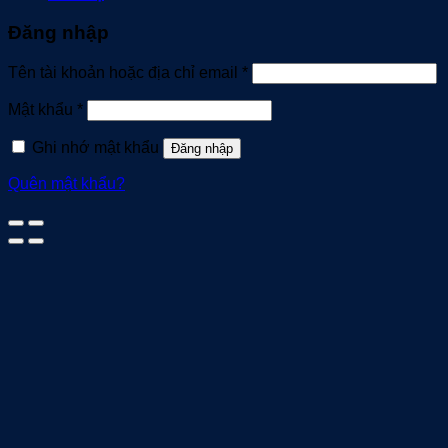
Đăng nhập
Bắt
Tên tài khoản hoặc địa chỉ email
*
buộc
Bắt
Mật khẩu
*
buộc
Ghi nhớ mật khẩu
Đăng nhập
Quên mật khẩu?