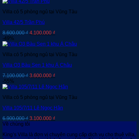
là:
tại
9.900.000 ₫.
là:
Villa có 5 phòng ngủ tại Vũng Tàu
4.600.000 ₫.
Villa 42/5 Trần Phú
Giá
Giá
8.600.000
₫
4.100.000
₫
gốc
hiện
-49%
là:
tại
8.600.000 ₫.
là:
Villa có 5 phòng ngủ tại Vũng Tàu
4.100.000 ₫.
Villa O3 Bàu Sen 1 khu Á Châu
Giá
Giá
7.100.000
₫
3.600.000
₫
gốc
hiện
-55%
là:
tại
7.100.000 ₫.
là:
Villa có 5 phòng ngủ tại Vũng Tàu
3.600.000 ₫.
Villa 105/7/11 Lê Ngọc Hân
Giá
Giá
6.900.000
₫
3.100.000
₫
gốc
hiện
Về chúng tôi
là:
tại
King’s Villa là đơn vị chuyên cung cấp dịch vụ cho thuê villa,
6.900.000 ₫.
là: