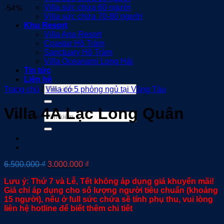
Villa sức chứa 60 người
-54%
Villa sức chứa 70-80 người
Khu Resort
Villa Aria Resort
Coastar Hồ Tràm
Sanctuary Hồ Tràm
Villa Oceanami Long Hải
Tin tức
Liên hệ
Tìm
Trang chủ
/
Villa có 5 phòng ngủ tại Vũng Tàu
kiếm:
Villa 4A Lạc Long Quân
Tìm
kiếm:
Giá
Giá
6.500.000
₫
3.000.000
₫
gốc
hiện
Lưu ý: Thứ 7 và Lễ, Tết không áp dụng giá khuyến mãi!
là:
tại
Giá chỉ áp dụng cho số lượng người tiêu chuẩn (khoảng
6.500.000 ₫.
là:
15 người), nếu ở full sức chứa sẽ tính phụ thu, vui lòng
3.000.000 ₫.
liên hệ hotline để biết thêm chi tiết