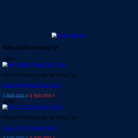
Sản phẩm tương tự
-58%
Villa có 5 phòng ngủ tại Vũng Tàu
Villa 164B Phan Chu Trinh
Giá
Giá
7.800.000
₫
3.300.000
₫
gốc
hiện
-52%
là:
tại
7.800.000 ₫.
là:
Villa có 5 phòng ngủ tại Vũng Tàu
3.300.000 ₫.
Villa C11 Đồi Ngọc Tước