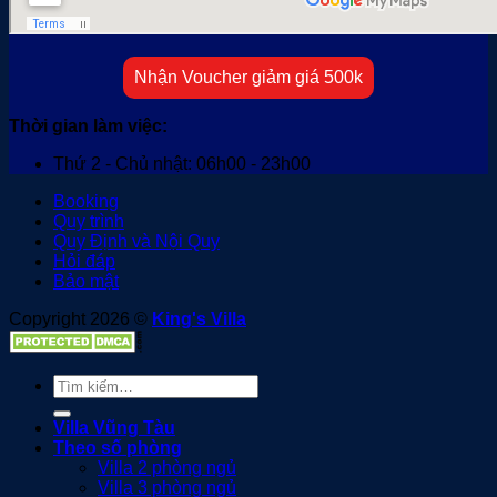
Nhận Voucher giảm giá 500k
Thời gian làm việc:
Thứ 2 - Chủ nhật: 06h00 - 23h00
Booking
Quy trình
Quy Định và Nội Quy
Hỏi đáp
Bảo mật
Copyright 2026 ©
King's Villa
Tìm
kiếm:
Villa Vũng Tàu
Theo số phòng
Villa 2 phòng ngủ
Villa 3 phòng ngủ