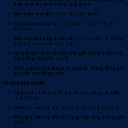
mái mà không ảnh hưởng xung quanh
Bàn bida và bi lắc
cho các trò chơi giải trí
Sân đậu xe rộng rãi
, có thể đỗ 2 ô tô và xe 29 chỗ
trước nhà
Bếp đầy đủ dụng cụ nấu ăn
, gia vị cơ bản, lò nướng,
bếp gas, xoong nồi, chén bát
Nội thất hiện đại: khăn tắm, dầu gội, sữa tắm, bàn chải
đánh răng, máy sấy, bàn ủi
Không gian sinh hoạt chung rộng rãi, thoáng đãng, phù
hợp các hoạt động nhóm
Bố trí phòng chi tiết:
Tầng trệt:
Phòng khách, bếp, khu ăn uống, sân BBQ
cạnh hồ bơi
Phòng 1:
Giường đôi, WC trong, cửa sổ thoáng mát
Phòng 2:
Giường đôi, WC trong, ban công hướng sân
vườn