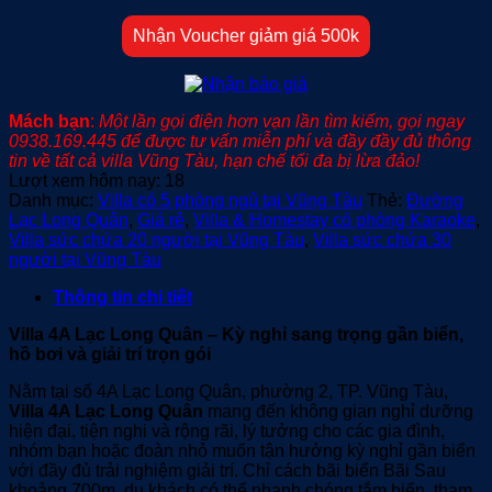
Nhận Voucher giảm giá 500k
Mách bạn
:
Một lần gọi điện hơn vạn lần tìm kiếm, gọi ngay
0938.169.445 để được tư vấn miễn phí và đầy đầy đủ thông
tin về tất cả villa Vũng Tàu, hạn chế tối đa bị lừa đảo!
Lượt xem hôm nay:
18
Danh mục:
Villa có 5 phòng ngủ tại Vũng Tàu
Thẻ:
Đường
Lạc Long Quân
,
Giá rẻ
,
Villa & Homestay có phòng Karaoke
,
Villa sức chứa 20 người tại Vũng Tàu
,
Villa sức chứa 30
người tại Vũng Tàu
Thông tin chi tiết
Villa 4A Lạc Long Quân – Kỳ nghỉ sang trọng gần biển,
hồ bơi và giải trí trọn gói
Nằm tại số 4A Lạc Long Quân, phường 2, TP. Vũng Tàu,
Villa 4A Lạc Long Quân
mang đến không gian nghỉ dưỡng
hiện đại, tiện nghi và rộng rãi, lý tưởng cho các gia đình,
nhóm bạn hoặc đoàn nhỏ muốn tận hưởng kỳ nghỉ gần biển
với đầy đủ trải nghiệm giải trí. Chỉ cách bãi biển Bãi Sau
khoảng 700m, du khách có thể nhanh chóng tắm biển, tham