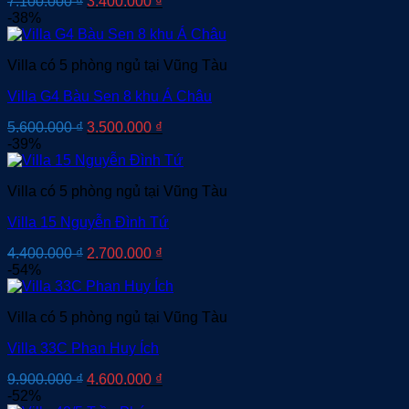
Giá
Giá
7.100.000
₫
3.400.000
₫
gốc
hiện
-38%
là:
tại
7.100.000 ₫.
là:
Villa có 5 phòng ngủ tại Vũng Tàu
3.400.000 ₫.
Villa G4 Bàu Sen 8 khu Á Châu
Giá
Giá
5.600.000
₫
3.500.000
₫
gốc
hiện
-39%
là:
tại
5.600.000 ₫.
là:
Villa có 5 phòng ngủ tại Vũng Tàu
3.500.000 ₫.
Villa 15 Nguyễn Đình Tứ
Giá
Giá
4.400.000
₫
2.700.000
₫
gốc
hiện
-54%
là:
tại
4.400.000 ₫.
là:
Villa có 5 phòng ngủ tại Vũng Tàu
2.700.000 ₫.
Villa 33C Phan Huy Ích
Giá
Giá
9.900.000
₫
4.600.000
₫
gốc
hiện
-52%