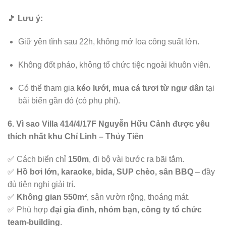
🎵
Lưu ý:
Giữ yên tĩnh sau 22h, không mở loa công suất lớn.
Không đốt pháo, không tổ chức tiệc ngoài khuôn viên.
Có thể tham gia
kéo lưới, mua cá tươi từ ngư dân
tại
bãi biển gần đó (có phụ phí).
6. Vì sao Villa 414/4/17F Nguyễn Hữu Cảnh được yêu
thích nhất khu Chí Linh – Thủy Tiên
✅ Cách biển chỉ
150m
, đi bộ vài bước ra bãi tắm.
✅
Hồ bơi lớn, karaoke, bida, SUP chèo, sân BBQ
– đầy
đủ tiện nghi giải trí.
✅
Không gian 550m²
, sân vườn rộng, thoáng mát.
✅ Phù hợp
đại gia đình, nhóm bạn, công ty tổ chức
team-building
.