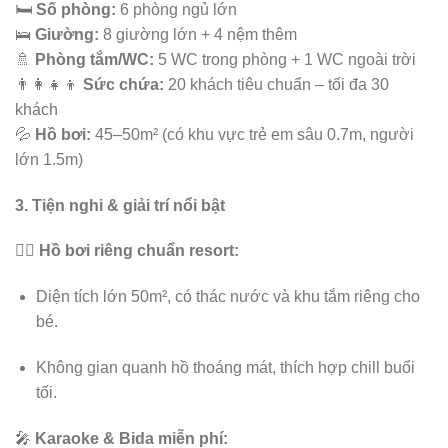
🛏️
Số phòng:
6 phòng ngủ lớn
🛌
Giường:
8 giường lớn + 4 nệm thêm
🚿
Phòng tắm/WC:
5 WC trong phòng + 1 WC ngoài trời
👨‍👩‍👧‍👦
Sức chứa:
20 khách tiêu chuẩn – tối đa 30
khách
💦
Hồ bơi:
45–50m² (có khu vực trẻ em sâu 0.7m, người
lớn 1.5m)
3. Tiện nghi & giải trí nổi bật
🏊‍♀️
Hồ bơi riêng chuẩn resort:
Diện tích lớn 50m², có thác nước và khu tắm riêng cho
bé.
Không gian quanh hồ thoáng mát, thích hợp chill buổi
tối.
🎤
Karaoke & Bida miễn phí: