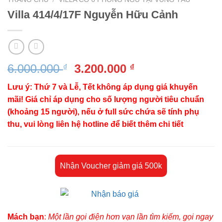
Villa 414/4/17F Nguyễn Hữu Cảnh
Giá
Giá
6.000.000
3.200.000
₫
₫
gốc
hiện
Lưu ý: Thứ 7 và Lễ, Tết không áp dụng giá khuyến
là:
tại
mãi! Giá chỉ áp dụng cho số lượng người tiêu chuẩn
6.000.000 ₫.
là:
(khoảng 15 người), nếu ở full sức chứa sẽ tính phụ
3.200.000 ₫.
thu, vui lòng liên hệ hotline để biết thêm chi tiết
Nhận Voucher giảm giá 500k
Mách bạn
:
Một lần gọi điện hơn vạn lần tìm kiếm, gọi ngay