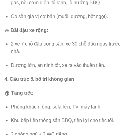
gas, nồi cơm điện, tủ lạnh, lò nướng BBQ.
Có sẵn gia vị cơ bản (muối, đường, bột ngọt).
🚗
Bãi đậu xe rộng:
2 xe 7 chỗ đậu trong sân, xe 30 chỗ đậu ngay trước
nhà.
Đường lớn, an ninh tốt, xe ra vào thuận tiện.
4. Cấu trúc & bố trí không gian
🏠
Tầng trệt:
Phòng khách rộng, sofa lớn, TV, máy lạnh.
Khu bếp liên thông sân BBQ, tiện lợi cho tiệc tối.
2 phòng ngủ + 2 WC riêng.