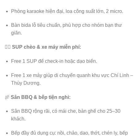
Phòng karaoke hiện đại, loa công suất lớn, 2 micro.
Bàn bida lỗ tiêu chuẩn, phù hợp cho nhóm bạn thư
giãn.
🚣‍♂️
SUP chèo & xe máy miễn phí:
Free 1 SUP để check-in hoặc dạo biển.
Free 1 xe máy giúp di chuyển quanh khu vực Chí Linh –
Thùy Dương.
🍖
Sân BBQ & bếp tiện nghi:
Sân BBQ rộng rãi, có mái che, bàn ghế cho 25–30
khách.
Bếp đầy đủ dụng cụ: nồi, chảo, dao, thớt, chén ly, bếp