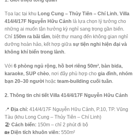
Tọa lạc tại khu
Long Cung – Thủy Tiên – Chí Linh
,
Villa
414/4/17F Nguyễn Hữu Cảnh
là lựa chọn lý tưởng cho
những ai muốn tận hưởng kỳ nghỉ sang trọng gần biển.
Chỉ
150m ra bãi tắm
, biệt thự mang đến không gian nghỉ
dưỡng hoàn hảo, kết hợp giữa
sự tiện nghi hiện đại và
không khí biển trong lành
.
Với
6 phòng ngủ rộng, hồ bơi riêng 50m², bàn bida,
karaoke, SUP chèo
, nơi đây phù hợp cho
gia đình, nhóm
bạn 20–30 người
hoặc
team-building cuối tuần
.
2. Thông tin chi tiết Villa 414/4/17F Nguyễn Hữu Cảnh
📍
Địa chỉ:
414/4/17F Nguyễn Hữu Cảnh, P.10, TP. Vũng
Tàu (khu Long Cung – Thủy Tiên – Chí Linh)
🏖️
Cách biển:
150m – chỉ 2 phút đi bộ
🏡
Diện tích khuôn viên:
550m²