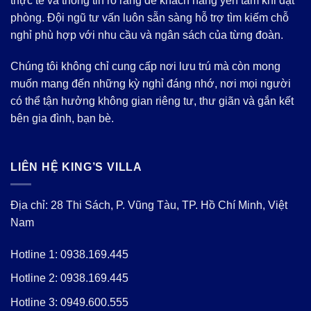
thực tế và thông tin rõ ràng để khách hàng yên tâm khi đặt
phòng. Đội ngũ tư vấn luôn sẵn sàng hỗ trợ tìm kiếm chỗ
nghỉ phù hợp với nhu cầu và ngân sách của từng đoàn.
Chúng tôi không chỉ cung cấp nơi lưu trú mà còn mong
muốn mang đến những kỳ nghỉ đáng nhớ, nơi mọi người
có thể tận hưởng không gian riêng tư, thư giãn và gắn kết
bên gia đình, bạn bè.
LIÊN HỆ KING’S VILLA
Địa chỉ: 28 Thi Sách, P. Vũng Tàu, TP. Hồ Chí Minh, Việt
Nam
Hotline 1:
0938.169.445
Hotline 2:
0938.169.445
Hotline 3:
0949.600.555