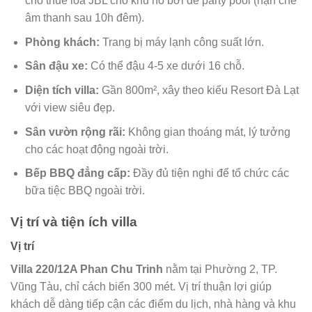
cho thuê loa JBL cho khu hồ bơi để party pool (hạn chế
âm thanh sau 10h đêm).
Phòng khách:
Trang bị máy lạnh công suất lớn.
Sân đậu xe:
Có thể đậu 4-5 xe dưới 16 chỗ.
Diện tích villa:
Gần 800m², xây theo kiểu Resort Đà Lạt
với view siêu đẹp.
Sân vườn rộng rãi:
Không gian thoáng mát, lý tưởng
cho các hoạt động ngoài trời.
Bếp BBQ đẳng cấp:
Đầy đủ tiện nghi để tổ chức các
bữa tiệc BBQ ngoài trời.
Vị trí và tiện ích villa
Vị trí
Villa 220/12A Phan Chu Trinh
nằm tại Phường 2, TP.
Vũng Tàu, chỉ cách biển 300 mét. Vị trí thuận lợi giúp
khách dễ dàng tiếp cận các điểm du lịch, nhà hàng và khu