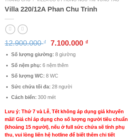
Villa 220/12A Phan Chu Trinh
Giá
Giá
12.900.000
7.100.000
₫
₫
gốc
hiện
Số lượng giường:
8 giường
là:
tại
12.900.000 ₫.
là:
Số nệm phụ:
6 nệm thêm
7.100.000 ₫.
Số lượng WC:
8 WC
Sức chứa tối đa:
28 người
Cách biển:
300 mét
Lưu ý: Thứ 7 và Lễ, Tết không áp dụng giá khuyến
mãi! Giá chỉ áp dụng cho số lượng người tiêu chuẩn
(khoảng 15 người), nếu ở full sức chứa sẽ tính phụ
thu, vui lòng liên hệ hotline để biết thêm chi tiết