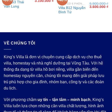
Giá
Giá
3.100.000
₫
Villa G3 Thái
6.900.000
₫
gốc
hiện
VILLA CÓ 6 PHÒNG NGỦ TẠI VŨNG TÀU
Văn Lung
Giá
Gi
3.600.000
₫
là:
tại
Villa B12 Nguyễn
gốc
hi
7.800.000 ₫.
là:
Đình Tứ
là:
tại
3.100.000 ₫.
6.900.000 ₫.
là:
3.
VỀ CHÚNG TÔI
King’s Villa là đơn vị chuyên cung cấp dịch vụ cho thuê
villa, homestay và nhà nghỉ dưỡng tại Vũng Tàu. Với hệ
thống đa dạng từ villa hồ bơi riêng, villa gần biển đến
homestay nguyên căn, chúng tôi mang đến giải pháp lưu
trú phù hợp cho gia đình, nhóm bạn, công ty và các đoàn
du lịch.
Với phương châm
uy tín – tận tâm – minh bạch
, King’s
Villa luôn lựa chọn những căn villa chất lượng, hình ảnh