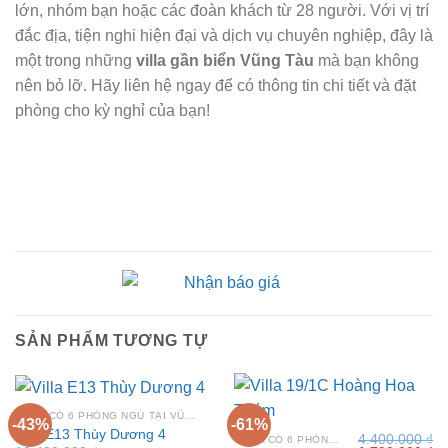
lớn, nhóm bạn hoặc các đoàn khách từ 28 người. Với vị trí
đắc địa, tiện nghi hiện đại và dịch vụ chuyên nghiệp, đây là
một trong những
villa gần biển Vũng Tàu
mà bạn không
nên bỏ lỡ. Hãy liên hệ ngay để có thông tin chi tiết và đặt
phòng cho kỳ nghỉ của bạn!
SẢN PHẨM TƯƠNG TỰ
VILLA CÓ 6 PHÒNG NGỦ TẠI VŨNG TÀU
-43%
-61%
Villa E13 Thùy Dương 4
4.400.000
₫
VILLA CÓ 6 PHÒNG NGỦ TẠI VŨNG TÀU