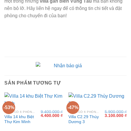
một trong những
villa gần biển Vũng Tàu
mà bạn không
nên bỏ lỡ. Hãy liên hệ ngay để có thông tin chi tiết và đặt
phòng cho chuyến đi của bạn!
SẢN PHẨM TƯƠNG TỰ
-53%
-47%
9.400.000
₫
5.900.000
₫
VILLA CÓ 6 PHÒNG NGỦ TẠI VŨNG TÀU
VILLA CÓ 6 PHÒNG NGỦ TẠI VŨNG TÀU
Giá
Giá
Giá
Gi
4.400.000
₫
3.100.000
₫
Villa 14 khu Biệt
Villa C2.29 Thùy
gốc
hiện
gốc
hi
Thự Kim Minh
Dương 3
là:
tại
là:
tại
9.400.000 ₫.
là:
5.900.000 ₫.
là:
4.400.000 ₫.
3.