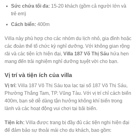
Sức chứa tối đa:
15-20 khách (gồm cả người lớn và
trẻ em)
Cách biển:
400m
Villa này phù hợp cho các nhóm du lịch nhỏ, gia đình hoặc
các đoàn thể tổ chức kỳ nghỉ dưỡng. Với không gian rộng
rãi và các tiện ích hiện đại,
Villa 187 Võ Thị Sáu
hứa hẹn
mang đến trải nghiệm nghỉ dưỡng tuyệt vời cho bạn.
Vị trí và tiện ích của villa
Vị trí:
Villa 187 Võ Thị Sáu tọa lạc tại số 187 Võ Thị Sáu,
Phường Thắng Tam, TP. Vũng Tàu. Với vị trí chỉ cách biển
400m, bạn sẽ dễ dàng tận hưởng không khí biển trong
lành và các hoạt động vui chơi tại bãi biển.
Tiện ích:
Villa được trang bị đầy đủ các tiện nghi hiện đại
để đảm bảo sự thoải mái cho du khách, bao gồm: