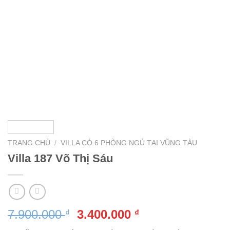
TRANG CHỦ
/
VILLA CÓ 6 PHÒNG NGỦ TẠI VŨNG TÀU
Villa 187 Võ Thị Sáu
Giá
Giá
7.900.000
3.400.000
₫
₫
gốc
hiện