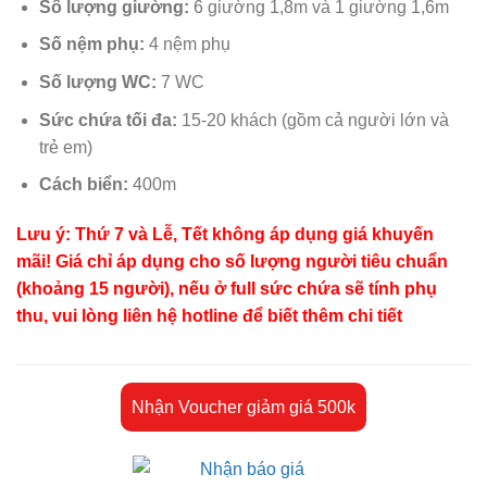
Số lượng giường:
6 giường 1,8m và 1 giường 1,6m
là:
tại
7.900.000 ₫.
là:
Số nệm phụ:
4 nệm phụ
3.400.000 ₫.
Số lượng WC:
7 WC
Sức chứa tối đa:
15-20 khách (gồm cả người lớn và
trẻ em)
Cách biển:
400m
Lưu ý: Thứ 7 và Lễ, Tết không áp dụng giá khuyến
mãi! Giá chỉ áp dụng cho số lượng người tiêu chuẩn
(khoảng 15 người), nếu ở full sức chứa sẽ tính phụ
thu, vui lòng liên hệ hotline để biết thêm chi tiết
Nhận Voucher giảm giá 500k