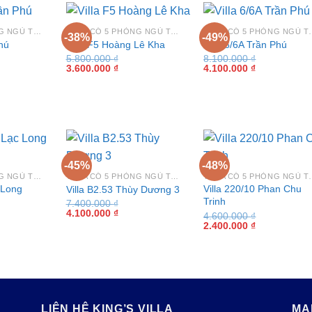
VILLA CÓ 5 PHÒNG NGỦ TẠI VŨNG TÀU
VILLA CÓ 5 PHÒNG NGỦ TẠI VŨNG TÀU
VILLA CÓ 5 PHÒ
-38%
-49%
hú
Villa F5 Hoàng Lê Kha
Villa 6/6A Trần Phú
5.800.000
₫
8.100.000
₫
Giá
Giá
Giá
Giá
3.600.000
₫
4.100.000
₫
gốc
hiện
gốc
hiện
là:
tại
là:
tại
5.800.000 ₫.
là:
8.100.000 ₫.
là:
0.000 ₫.
3.600.000 ₫.
4.100.000 ₫.
-45%
-48%
VILLA CÓ 5 PHÒNG NGỦ TẠI VŨNG TÀU
VILLA CÓ 5 PHÒNG NGỦ TẠI VŨNG TÀU
VILLA CÓ 5 PHÒ
c Long
Villa 220/10 Phan Chu
Villa B2.53 Thùy Dương 3
Trinh
7.400.000
₫
Giá
Giá
4.100.000
₫
4.600.000
₫
gốc
hiện
Giá
Giá
2.400.000
₫
là:
tại
gốc
hiện
7.400.000 ₫.
là:
là:
tại
4.100.000 ₫.
4.600.000 ₫.
là:
0.000 ₫.
2.400.000 ₫.
LIÊN HỆ KING’S VILLA
MA