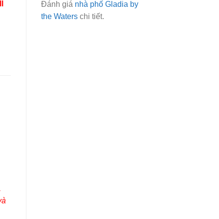
l
Đánh giá
nhà phố Gladia by
the Waters
chi tiết.
,
và