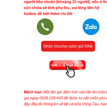
người tiêu chuẩn (khoảng 15 người), nếu ở ful
sức chứa sẽ tính phụ thu, vui lòng liên hệ
hotline để biết thêm chi tiết
Nhận Voucher giảm giá 500k
Mách bạn
:
Một lần gọi điện hơn vạn lần tìm kiếm
gọi ngay 0938.169.445 để được tư vấn miễn phí 
đầy đầy đủ thông tin về tất cả villa Vũng Tàu, hạn