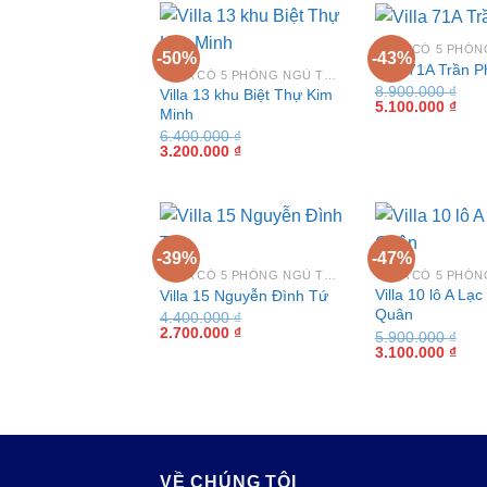
-50%
-43%
Villa 71A Trần P
VILLA CÓ 5 PHÒNG NGỦ TẠI VŨNG TÀU
8.900.000
₫
Villa 13 khu Biệt Thự Kim
Giá
Giá
5.100.000
₫
Minh
gốc
hiện
là:
tại
6.400.000
₫
Giá
Giá
8.900.000 ₫.
là:
3.200.000
₫
gốc
hiện
5.10
là:
tại
6.400.000 ₫.
là:
3.200.000 ₫.
-39%
-47%
VILLA CÓ 5 PHÒNG NGỦ TẠI VŨNG TÀU
Villa 10 lô A Lạ
Villa 15 Nguyễn Đình Tứ
Quân
4.400.000
₫
Giá
Giá
2.700.000
₫
5.900.000
₫
gốc
hiện
Giá
Giá
3.100.000
₫
là:
tại
gốc
hiện
4.400.000 ₫.
là:
là:
tại
2.700.000 ₫.
5.900.000 ₫.
là:
3.10
VỀ CHÚNG TÔI