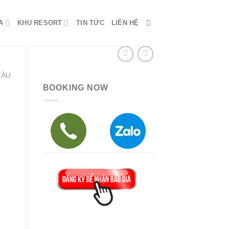
A
KHU RESORT
TIN TỨC
LIÊN HỆ
TÀU
BOOKING NOW
0 ₫.