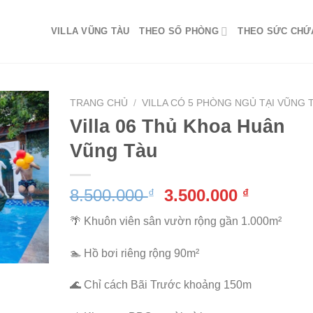
VILLA VŨNG TÀU
THEO SỐ PHÒNG
THEO SỨC CHỨ
TRANG CHỦ
/
VILLA CÓ 5 PHÒNG NGỦ TẠI VŨNG 
Villa 06 Thủ Khoa Huân
Vũng Tàu
Giá
Giá
8.500.000
3.500.000
₫
₫
gốc
hiện
🌴 Khuôn viên sân vườn rộng gần 1.000m²
là:
tại
8.500.000 ₫.
là:
🏊 Hồ bơi riêng rộng 90m²
3.500.00
🌊 Chỉ cách Bãi Trước khoảng 150m