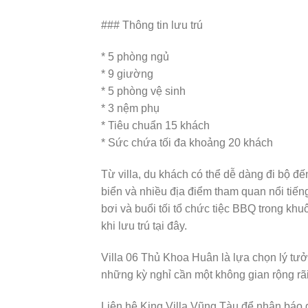
### Thông tin lưu trú
* 5 phòng ngủ
* 9 giường
* 5 phòng vệ sinh
* 3 nệm phụ
* Tiêu chuẩn 15 khách
* Sức chứa tối đa khoảng 20 khách
Từ villa, du khách có thể dễ dàng đi bộ đ
biển và nhiều địa điểm tham quan nổi tiến
bơi và buổi tối tổ chức tiệc BBQ trong kh
khi lưu trú tại đây.
Villa 06 Thủ Khoa Huân là lựa chọn lý tư
những kỳ nghỉ cần một không gian rộng rã
Liên hệ King Villa Vũng Tàu để nhận báo gi