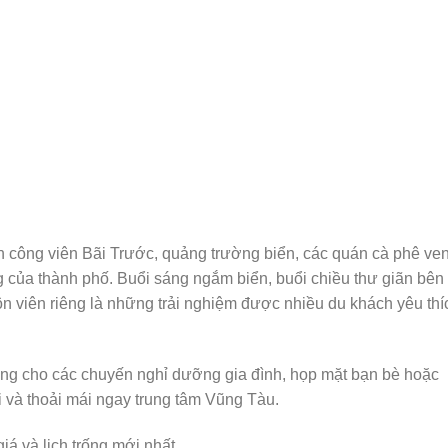
ến công viên Bãi Trước, quảng trường biển, các quán cà phê ve
g của thành phố. Buổi sáng ngắm biển, buổi chiều thư giãn bên
uôn viên riêng là những trải nghiệm được nhiều du khách yêu thí
ởng cho các chuyến nghỉ dưỡng gia đình, họp mặt bạn bè hoặc
i và thoải mái ngay trung tâm Vũng Tàu.
á và lịch trống mới nhất.