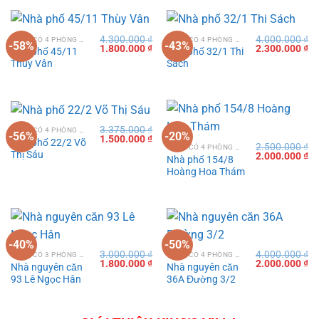
4.300.000
₫
4.000.000
₫
VILLA CÓ 4 PHÒNG NGỦ TẠI VŨNG TÀU
VILLA CÓ 4 PHÒNG NGỦ TẠI VŨNG TÀU
-58%
-43%
Giá
Giá
Giá
Gi
1.800.000
₫
2.300.000
₫
Nhà phố 45/11
Nhà phố 32/1 Thi
gốc
hiện
gốc
hi
Thùy Vân
Sách
là:
tại
là:
tạ
4.300.000 ₫.
là:
4.000.000 ₫.
là:
1.800.000 ₫.
2.
3.375.000
₫
VILLA CÓ 4 PHÒNG NGỦ TẠI VŨNG TÀU
-56%
-20%
Giá
Giá
1.500.000
₫
Nhà phố 22/2 Võ
2.500.000
₫
gốc
hiện
VILLA CÓ 4 PHÒNG NGỦ TẠI VŨNG TÀU
Thị Sáu
Giá
Gi
2.000.000
₫
là:
tại
Nhà phố 154/8
gốc
hi
3.375.000 ₫.
là:
Hoàng Hoa Thám
là:
tạ
1.500.000 ₫.
2.500.000 ₫.
là:
2.
-40%
-50%
3.000.000
₫
4.000.000
₫
VILLA CÓ 3 PHÒNG NGỦ TẠI VŨNG TÀU
VILLA CÓ 4 PHÒNG NGỦ TẠI VŨNG TÀU
Giá
Giá
Giá
Gi
1.800.000
₫
2.000.000
₫
Nhà nguyên căn
Nhà nguyên căn
gốc
hiện
gốc
hi
93 Lê Ngọc Hân
36A Đường 3/2
là:
tại
là:
tạ
3.000.000 ₫.
là:
4.000.000 ₫.
là:
1.800.000 ₫.
2.