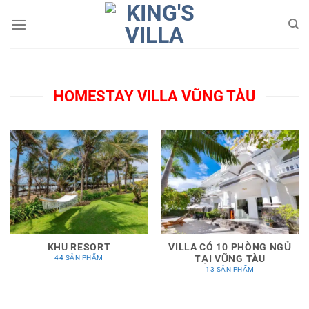
Bỏ
qua
nội
dung
HOMESTAY VILLA VŨNG TÀU
KHU RESORT
VILLA CÓ 10 PHÒNG NGỦ
TẠI VŨNG TÀU
44 SẢN PHẨM
13 SẢN PHẨM