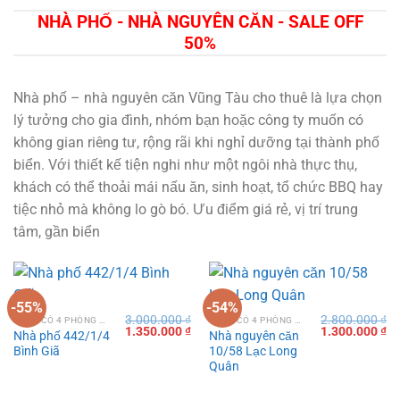
7.900.000 ₫.
3.100.000 ₫.
NHÀ PHỐ - NHÀ NGUYÊN CĂN - SALE OFF
50%
Nhà phố – nhà nguyên căn Vũng Tàu cho thuê là lựa chọn
lý tưởng cho gia đình, nhóm bạn hoặc công ty muốn có
không gian riêng tư, rộng rãi khi nghỉ dưỡng tại thành phố
biển. Với thiết kế tiện nghi như một ngôi nhà thực thụ,
khách có thể thoải mái nấu ăn, sinh hoạt, tổ chức BBQ hay
tiệc nhỏ mà không lo gò bó. Ưu điểm giá rẻ, vị trí trung
tâm, gần biển
-55%
-54%
3.000.000
₫
2.800.000
₫
VILLA CÓ 4 PHÒNG NGỦ TẠI VŨNG TÀU
VILLA CÓ 4 PHÒNG NGỦ TẠI VŨNG TÀU
Giá
Giá
Giá
Gi
1.350.000
₫
1.300.000
₫
Nhà phố 442/1/4
Nhà nguyên căn
gốc
hiện
gốc
hi
Bình Giã
10/58 Lạc Long
là:
tại
là:
tạ
3.000.000 ₫.
là:
2.800.000 ₫.
là:
Quân
1.350.000 ₫.
1.