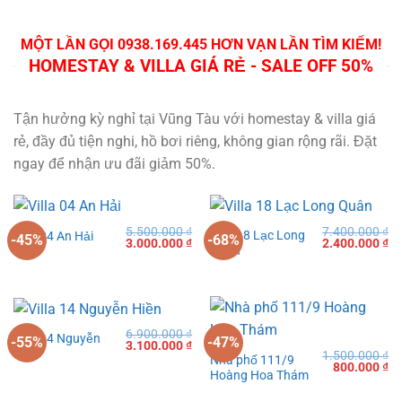
MỘT LẦN GỌI 0938.169.445 HƠN VẠN LẦN TÌM KIẾM!
HOMESTAY & VILLA GIÁ RẺ - SALE OFF 50%
Tận hưởng kỳ nghỉ tại Vũng Tàu với homestay & villa giá
rẻ, đầy đủ tiện nghi, hồ bơi riêng, không gian rộng rãi. Đặt
ngay để nhận ưu đãi giảm 50%.
5.500.000
₫
7.400.000
₫
Villa 18 Lạc Long
Villa 04 An Hải
-45%
-68%
Giá
Giá
Giá
Gi
3.000.000
₫
2.400.000
₫
Quân
gốc
hiện
gốc
hi
là:
tại
là:
tạ
5.500.000 ₫.
là:
7.400.000 ₫.
là:
3.000.000 ₫.
2.
6.900.000
₫
Villa 14 Nguyễn
-55%
-47%
Giá
Giá
3.100.000
₫
Hiền
1.500.000
₫
gốc
hiện
Nhà phố 111/9
Giá
Gi
800.000
₫
là:
tại
Hoàng Hoa Thám
gốc
hi
6.900.000 ₫.
là:
là:
tạ
3.100.000 ₫.
1.500.000 ₫
là: