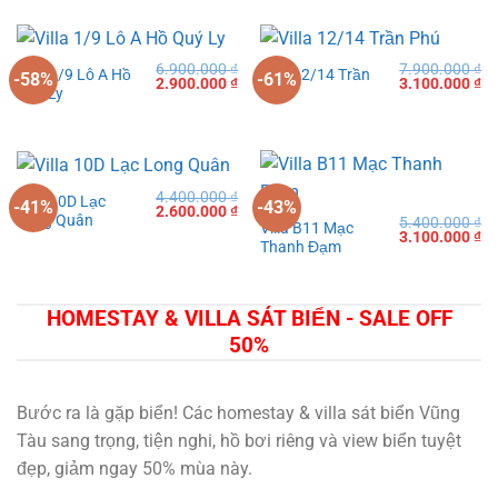
80
6.900.000
₫
7.900.000
₫
Villa 1/9 Lô A Hồ
Villa 12/14 Trần
-58%
-61%
Giá
Giá
Giá
Gi
2.900.000
₫
3.100.000
₫
Quý Ly
Phú
gốc
hiện
gốc
hi
là:
tại
là:
tạ
6.900.000 ₫.
là:
7.900.000 ₫.
là:
2.900.000 ₫.
3.
4.400.000
₫
Villa 10D Lạc
-41%
-43%
Giá
Giá
2.600.000
₫
Long Quân
5.400.000
₫
gốc
hiện
Villa B11 Mạc
Giá
Gi
3.100.000
₫
là:
tại
Thanh Đạm
gốc
hi
4.400.000 ₫.
là:
là:
tạ
2.600.000 ₫.
5.400.000 ₫.
là:
3.
HOMESTAY & VILLA SÁT BIỂN - SALE OFF
50%
Bước ra là gặp biển! Các homestay & villa sát biển Vũng
Tàu sang trọng, tiện nghi, hồ bơi riêng và view biển tuyệt
đẹp, giảm ngay 50% mùa này.