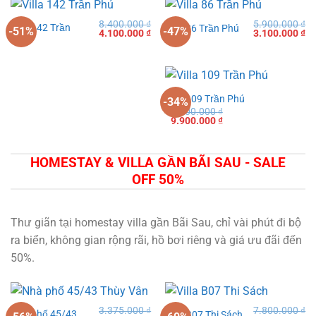
8.400.000
₫
5.900.000
₫
Villa 142 Trần
Villa 86 Trần Phú
-51%
-47%
Giá
Giá
Giá
Gi
4.100.000
₫
3.100.000
₫
Phú
gốc
hiện
gốc
hi
là:
tại
là:
tạ
8.400.000 ₫.
là:
5.900.000 ₫.
là:
4.100.000 ₫.
3.
Villa 109 Trần Phú
-34%
14.900.000
₫
Giá
Giá
9.900.000
₫
gốc
hiện
là:
tại
14.900.000 ₫.
là:
9.900.000 ₫.
HOMESTAY & VILLA GẦN BÃI SAU - SALE
OFF 50%
Thư giãn tại homestay villa gần Bãi Sau, chỉ vài phút đi bộ
ra biển, không gian rộng rãi, hồ bơi riêng và giá ưu đãi đến
50%.
3.375.000
₫
7.800.000
₫
Nhà phố 45/43
Villa B07 Thi Sách