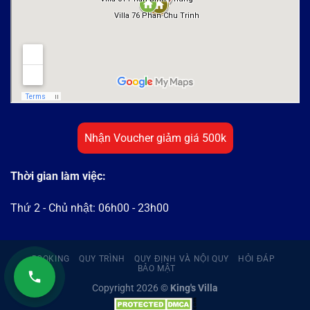
Nhận Voucher giảm giá 500k
Thời gian làm việc:
Thứ 2 - Chủ nhật: 06h00 - 23h00
BOOKING
QUY TRÌNH
QUY ĐỊNH VÀ NỘI QUY
HỎI ĐÁP
BẢO MẬT
Copyright 2026 ©
King's Villa