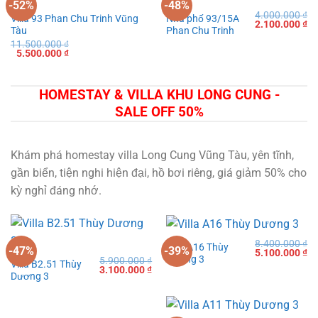
-52%
-48%
4.000.000
₫
Villa 93 Phan Chu Trinh Vũng
Nhà phố 93/15A
Giá
Gi
2.100.000
₫
Tàu
Phan Chu Trinh
gốc
hi
là:
tạ
11.500.000
₫
4.000.000 ₫.
là:
Giá
Giá
5.500.000
₫
2.
gốc
hiện
là:
tại
11.500.000 ₫.
là:
5.500.000 ₫.
HOMESTAY & VILLA KHU LONG CUNG -
SALE OFF 50%
Khám phá homestay villa Long Cung Vũng Tàu, yên tĩnh,
gần biển, tiện nghi hiện đại, hồ bơi riêng, giá giảm 50% cho
kỳ nghỉ đáng nhớ.
8.400.000
₫
Villa A16 Thùy
-47%
-39%
Giá
Gi
5.100.000
₫
Dương 3
5.900.000
₫
gốc
hi
Villa B2.51 Thùy
Giá
Giá
3.100.000
₫
là:
tạ
Dương 3
gốc
hiện
8.400.000 ₫.
là:
là:
tại
5.
5.900.000 ₫.
là:
3.100.000 ₫.