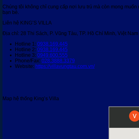
Chúng tôi không chỉ cung cấp nơi lưu trú mà còn mong muốn m
bạn bè.
Liên hệ KING’S VILLA
Địa chỉ: 28 Thi Sách, P. Vũng Tàu, TP. Hồ Chí Minh, Việt Nam
Hotline 1:
0938.169.445
Hotline 2:
0938.169.445
Hotline 3:
0949.600.555
Phone/Fax:
028.3888.3379
Website:
https://villavungtau.com.vn/
Map hệ thống King’s Villa