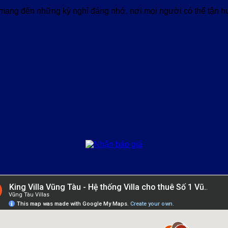
ang đến những kỳ nghỉ đáng nhớ, nơi mọi người có thể tận hưở