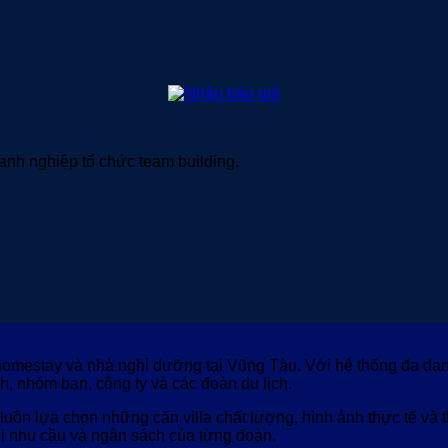
anh nghiệp tổ chức team building.
, homestay và nhà nghỉ dưỡng tại Vũng Tàu. Với hệ thống đa dạn
h, nhóm bạn, công ty và các đoàn du lịch.
a luôn lựa chọn những căn villa chất lượng, hình ảnh thực tế và
ới nhu cầu và ngân sách của từng đoàn.