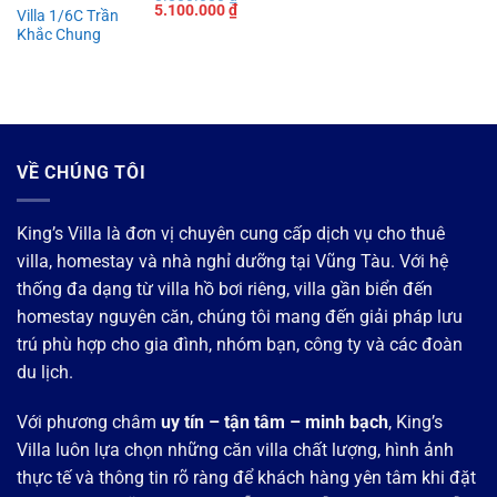
Giá
Giá
5.100.000
₫
Villa 1/6C Trần
gốc
hiện
Khắc Chung
là:
tại
8.800.000 ₫.
là:
5.100.000 ₫.
VỀ CHÚNG TÔI
King’s Villa là đơn vị chuyên cung cấp dịch vụ cho thuê
villa, homestay và nhà nghỉ dưỡng tại Vũng Tàu. Với hệ
thống đa dạng từ villa hồ bơi riêng, villa gần biển đến
homestay nguyên căn, chúng tôi mang đến giải pháp lưu
trú phù hợp cho gia đình, nhóm bạn, công ty và các đoàn
du lịch.
Với phương châm
uy tín – tận tâm – minh bạch
, King’s
Villa luôn lựa chọn những căn villa chất lượng, hình ảnh
thực tế và thông tin rõ ràng để khách hàng yên tâm khi đặt