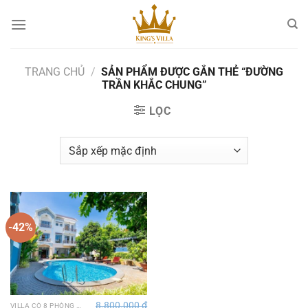
Bỏ
qua
nội
dung
TRANG CHỦ
/
SẢN PHẨM ĐƯỢC GẮN THẺ “ĐƯỜNG
TRẦN KHẮC CHUNG”
LỌC
-42%
8.800.000
₫
VILLA CÓ 8 PHÒNG NGỦ TẠI VŨNG TÀU