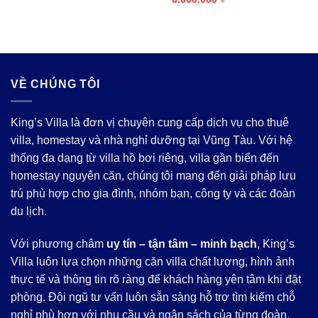
7.800.000 ₫.
là:
gốc
hiện
3.100.000 ₫.
là:
tại
11.000.000 ₫.
là:
6.000.000 ₫.
VỀ CHÚNG TÔI
King’s Villa là đơn vị chuyên cung cấp dịch vụ cho thuê
villa, homestay và nhà nghỉ dưỡng tại Vũng Tàu. Với hệ
thống đa dạng từ villa hồ bơi riêng, villa gần biển đến
homestay nguyên căn, chúng tôi mang đến giải pháp lưu
trú phù hợp cho gia đình, nhóm bạn, công ty và các đoàn
du lịch.
Với phương châm
uy tín – tận tâm – minh bạch
, King’s
Villa luôn lựa chọn những căn villa chất lượng, hình ảnh
thực tế và thông tin rõ ràng để khách hàng yên tâm khi đặt
phòng. Đội ngũ tư vấn luôn sẵn sàng hỗ trợ tìm kiếm chỗ
nghỉ phù hợp với nhu cầu và ngân sách của từng đoàn.