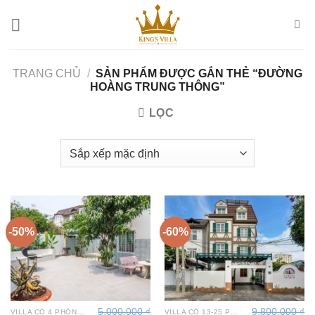
Bỏ
qua
nội
dung
TRANG CHỦ
/
SẢN PHẨM ĐƯỢC GẮN THẺ “ĐƯỜNG
HOÀNG TRUNG THÔNG”
LỌC
-50%
-60%
5.000.000
₫
9.800.000
₫
VILLA CÓ 4 PHÒNG NGỦ TẠI VŨNG TÀU
VILLA CÓ 13-25 PHÒNG NGỦ TẠI VŨNG TÀU