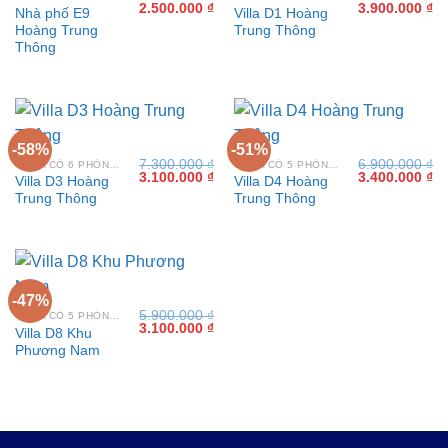
Giá
Giá
Giá
Gi
2.500.000
₫
3.900.000
₫
Nhà phố E9
Villa D1 Hoàng
gốc
hiện
gốc
hi
Hoàng Trung
Trung Thông
là:
tại
là:
tại
5.000.000 ₫.
là:
9.800.000 ₫.
là:
Thông
2.500.000 ₫.
3.
-58%
-51%
7.300.000
₫
6.900.000
₫
VILLA CÓ 6 PHÒNG NGỦ TẠI VŨNG TÀU
VILLA CÓ 5 PHÒNG NGỦ TẠI VŨNG TÀU
Giá
Giá
Giá
Gi
3.100.000
₫
3.400.000
₫
Villa D3 Hoàng
Villa D4 Hoàng
gốc
hiện
gốc
hi
Trung Thông
Trung Thông
là:
tại
là:
tại
7.300.000 ₫.
là:
6.900.000 ₫.
là:
3.100.000 ₫.
3.
-47%
5.900.000
₫
VILLA CÓ 5 PHÒNG NGỦ TẠI VŨNG TÀU
Giá
Giá
3.100.000
₫
Villa D8 Khu
gốc
hiện
Phương Nam
là:
tại
5.900.000 ₫.
là:
3.100.000 ₫.