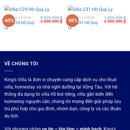
8.500.000
₫
7.000.000
₫
VILLA CÓ 5 PHÒNG NGỦ TẠI VŨNG TÀU
VILLA CÓ 6 PHÒNG NGỦ TẠI VŨNG TÀU
-65%
-50%
Giá
Giá
Giá
Gi
3.000.000
₫
3.500.000
₫
Villa C29 Hồ Quý
Villa C31 Hồ Quý
gốc
hiện
gốc
hi
Ly
Ly
là:
tại
là:
tạ
8.500.000 ₫.
là:
7.000.000 ₫.
là:
3.000.000 ₫.
3.
VỀ CHÚNG TÔI
King’s Villa là đơn vị chuyên cung cấp dịch vụ cho thuê
villa, homestay và nhà nghỉ dưỡng tại Vũng Tàu. Với hệ
thống đa dạng từ villa hồ bơi riêng, villa gần biển đến
homestay nguyên căn, chúng tôi mang đến giải pháp lưu
trú phù hợp cho gia đình, nhóm bạn, công ty và các đoàn
du lịch.
Với phương châm
uy tín – tận tâm – minh bạch
, King’s