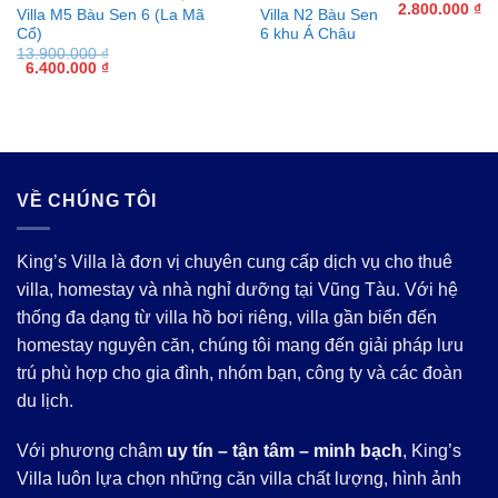
Giá
Gi
2.800.000
₫
Villa M5 Bàu Sen 6 (La Mã
Villa N2 Bàu Sen
gốc
hi
Cổ)
6 khu Á Châu
là:
tại
5.400.000 ₫.
là:
13.900.000
₫
2.
Giá
Giá
6.400.000
₫
gốc
hiện
là:
tại
13.900.000 ₫.
là:
6.400.000 ₫.
VỀ CHÚNG TÔI
King’s Villa là đơn vị chuyên cung cấp dịch vụ cho thuê
villa, homestay và nhà nghỉ dưỡng tại Vũng Tàu. Với hệ
thống đa dạng từ villa hồ bơi riêng, villa gần biển đến
homestay nguyên căn, chúng tôi mang đến giải pháp lưu
trú phù hợp cho gia đình, nhóm bạn, công ty và các đoàn
du lịch.
Với phương châm
uy tín – tận tâm – minh bạch
, King’s
Villa luôn lựa chọn những căn villa chất lượng, hình ảnh