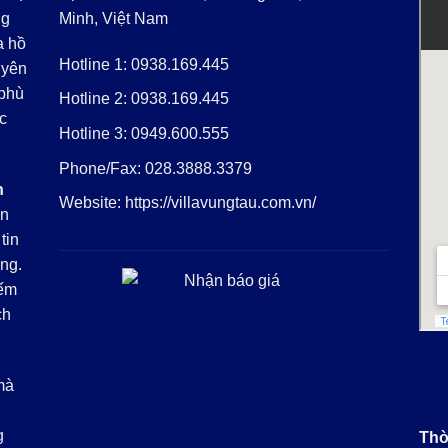
ng
Minh, Việt Nam
a hồ
Hotline 1:
0938.169.445
uyên
 phù
Hotline 2:
0938.169.445
c
Hotline 3:
0949.600.555
Phone/Fax:
028.3888.3379
h
Website:
https://villavungtau.com.vn/
ăn
tin
ng.
iếm
ch
mà
g
Thờ