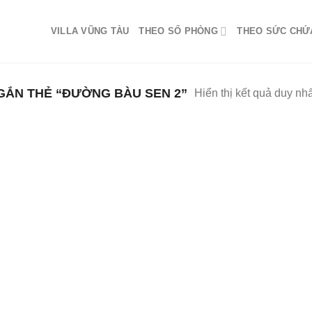
VILLA VŨNG TÀU
THEO SỐ PHÒNG
THEO SỨC CHỨ
ẮN THẺ “ĐƯỜNG BÀU SEN 2”
Hiển thị kết quả duy nhấ