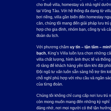
cho thuê villa, homestay và nhà nghỉ dưỡ
tại Vũng Tàu. Với hệ thống đa dạng từ vill
bơi riêng, villa gần biển đến homestay ng
căn, chúng tôi mang đến giải pháp lưu trú
hợp cho gia đình, nhóm bạn, công ty và cá
đoàn du lịch.
Với phương châm
uy tín – tận tâm – min
bạch
, King’s Villa luôn lựa chọn những c
villa chất lượng, hình ảnh thực tế và thông 
rõ ràng để khách hàng yên tâm khi đặt phò
Đội ngũ tư vấn luôn sẵn sàng hỗ trợ tìm k
chỗ nghỉ phù hợp với nhu cầu và ngân sá
của từng đoàn.
Chúng tôi không chỉ cung cấp nơi lưu trú 
còn mong muốn mang đến những kỳ nghỉ
đáng nhớ, nơi mọi người có thể tận hưởn