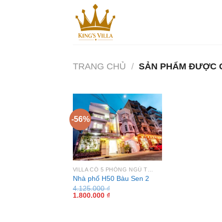
Bỏ
qua
nội
dung
TRANG CHỦ
/
SẢN PHẨM ĐƯỢC G
-56%
VILLA CÓ 5 PHÒNG NGỦ TẠI VŨNG TÀU
Nhà phố H50 Bàu Sen 2
4.125.000
₫
Giá
Giá
1.800.000
₫
gốc
hiện
là:
tại
4.125.000 ₫.
là: