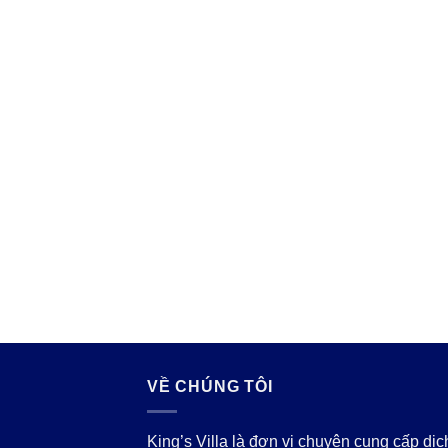
1.800.000 ₫.
VỀ CHÚNG TÔI
King’s Villa là đơn vị chuyên cung cấp dịc