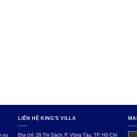
LIÊN HỆ KING’S VILLA
MA
h vụ
Địa chỉ: 28 Thi Sách, P. Vũng Tàu, TP. Hồ Chí