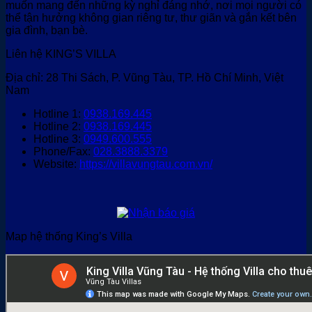
muốn mang đến những kỳ nghỉ đáng nhớ, nơi mọi người có
thể tận hưởng không gian riêng tư, thư giãn và gắn kết bên
gia đình, bạn bè.
Liên hệ KING’S VILLA
Địa chỉ: 28 Thi Sách, P. Vũng Tàu, TP. Hồ Chí Minh, Việt
Nam
Hotline 1:
0938.169.445
Hotline 2:
0938.169.445
Hotline 3:
0949.600.555
Phone/Fax:
028.3888.3379
Website:
https://villavungtau.com.vn/
Map hệ thống King’s Villa