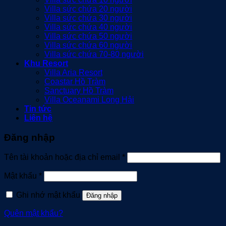
Villa sức chứa 20 người
Villa sức chứa 30 người
Villa sức chứa 40 người
Villa sức chứa 50 người
Villa sức chứa 60 người
Villa sức chứa 70-80 người
Khu Resort
Villa Aria Resort
Coastar Hồ Tràm
Sanctuary Hồ Tràm
Villa Oceanami Long Hải
Tin tức
Liên hệ
Đăng nhập
Bắt
Tên tài khoản hoặc địa chỉ email
*
buộc
Bắt
Mật khẩu
*
buộc
Ghi nhớ mật khẩu
Đăng nhập
Quên mật khẩu?