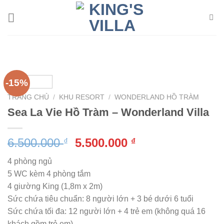
Bỏ
qua
nội
dung
-15%
TRANG CHỦ
/
KHU RESORT
/
WONDERLAND HỒ TRÀM
Sea La Vie Hồ Tràm – Wonderland Villa
Giá
Giá
6.500.000
5.500.000
₫
₫
gốc
hiện
4 phòng ngủ
là:
tại
5 WC kèm 4 phòng tắm
6.500.000 ₫.
là:
4 giường King (1,8m x 2m)
5.500.000 ₫.
Sức chứa tiêu chuẩn: 8 người lớn + 3 bé dưới 6 tuổi
Sức chứa tối đa: 12 người lớn + 4 trẻ em (không quá 16
khách gồm trẻ em)