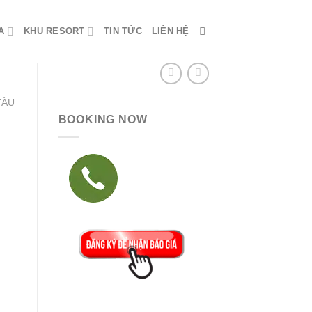
A
KHU RESORT
TIN TỨC
LIÊN HỆ
TÀU
BOOKING NOW
00 ₫.