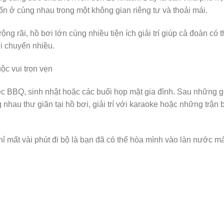
 ở cùng nhau trong một không gian riêng tư và thoải mái.
ộng rãi, hồ bơi lớn cùng nhiều tiện ích giải trí giúp cả đoàn có 
di chuyển nhiều.
c vui trọn vẹn
iệc BBQ, sinh nhật hoặc các buổi họp mặt gia đình. Sau những g
nhau thư giãn tại hồ bơi, giải trí với karaoke hoặc những trận b
 chỉ mất vài phút đi bộ là bạn đã có thể hòa mình vào làn nước m