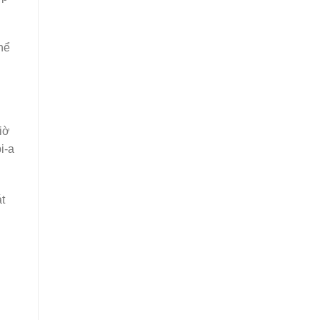
thể
iờ
i-a
át