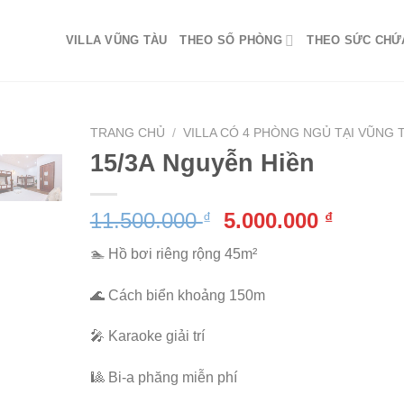
VILLA VŨNG TÀU
THEO SỐ PHÒNG
THEO SỨC CHỨ
TRANG CHỦ
/
VILLA CÓ 4 PHÒNG NGỦ TẠI VŨNG 
15/3A Nguyễn Hiền
Giá
Giá
11.500.000
5.000.000
₫
₫
gốc
hiện
🏊 Hồ bơi riêng rộng 45m²
là:
tại
11.500.000 ₫.
là:
🌊 Cách biển khoảng 150m
5.000.0
🎤 Karaoke giải trí
🎱 Bi-a phăng miễn phí