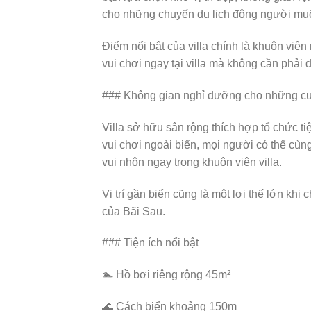
cho những chuyến du lịch đông người muốn
Điểm nổi bật của villa chính là khuôn viên r
vui chơi ngay tại villa mà không cần phải 
### Không gian nghỉ dưỡng cho những cuộ
Villa sở hữu sân rộng thích hợp tổ chức t
vui chơi ngoài biển, mọi người có thể cùng 
vui nhộn ngay trong khuôn viên villa.
Vị trí gần biển cũng là một lợi thế lớn khi
của Bãi Sau.
### Tiện ích nổi bật
🏊 Hồ bơi riêng rộng 45m²
🌊 Cách biển khoảng 150m