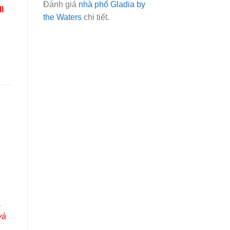
Đánh giá
nhà phố Gladia by
l
the Waters
chi tiết.
,
và