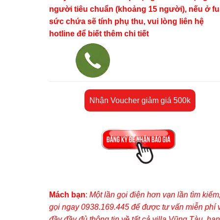
người tiêu chuẩn (khoảng 15 người), nếu ở ful
sức chứa sẽ tính phụ thu, vui lòng liên hệ
hotline để biết thêm chi tiết
Nhận Voucher giảm giá 500k
Mách bạn
:
Một lần gọi điện hơn vạn lần tìm kiếm
gọi ngay 0938.169.445 để được tư vấn miễn phí 
đầy đầy đủ thông tin về tất cả villa Vũng Tàu, hạn